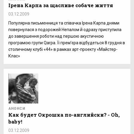
Ірена Карпа за щасливе собаче життя
03.12.2009
Популярна письменниця та співачка Ірена Карпа днями
повернулася з подорожей Непалом й одразу приступила
до завершення роботи над першою акустичною
програмою групи Qarpa. Її прем’єра відбудеться 8 грудня в
столичному клубі «44» в рамках арт-проекту «Майстер-
Клас»
АНОНСИ
Как будет Окрошка по-английски? - Oh,
baby!
03.12.2009