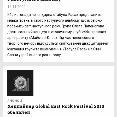
13.11.2009
24 листопада легендарна «Табула Раса» представить
кілька пісень зі свого наступного альбому, що імовірно
побачить світ наступного року. Група Олега Лапоногова
дасть сольний концерт в столичному клубі «44» в рамках
арт-проекту «Майстер-Клас». Під час непопсового
творчого вечору відбудуться святкування двадцятиріччя
існування групи та вшанування «Табула Раса» на Стіні
Слави українського рок-н-ролу.
АНОНСИ
Хедлайнер Global East Rock Festival 2010
обьявлен