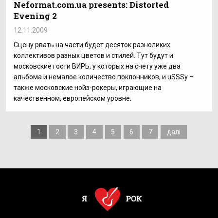
Neformat.com.ua presents: Distorted
Evening 2
12.11.2009
Сцену рвать на части будет десяток разноликих
коллективов разных цветов и стилей. Тут будут и
московские гости ВИРЬ, у которых на счету уже два
альбома и немалое количество поклонников, и uSSSy –
также московские нойз-рокеры, играющие на
качественном, европейском уровне.
1
2
3
4
5
6
7
далі