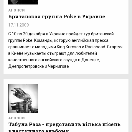
АНОНСИ
Британская группа Poke в Украине
17.11.2009
С 10 по 20 декабря в Украине пройдет тур британской
группы Poke. Команды, которую английская пресса
сравнивает с молодыми King Krimson и Radiohead. Стартуя
в Киеве музыканты отыграют для любителей
качественного английского саунда в Донецке,
Днепропетровске и Чернигове
АНОНСИ
Табула Раса - представить кілька пісень
з наступного альбому