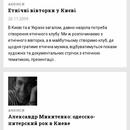
АНОНСИ
Етнічні вівторки у Києві
26.11.2009
В Києві та в Україні загалом, давно назріла потреба
створення етнічного клубу. Ми ж розпочинаємо з
етнічного вівторка, а в майбутньому створимо клуб, де
щодня гратиме етнічна музика, відбуватимуться покази
художніх та документальних стрічок з етнічною
тематикою, презентації...
АНОНСИ
Александр Микитенко: одесско-
питерский рок в Киеве