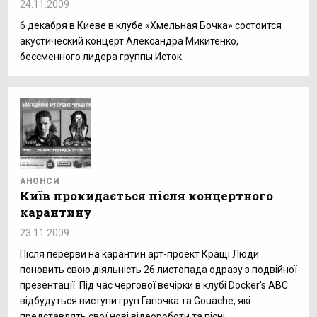
24.11.2009
6 декабря в Киеве в клубе «Хмельная Бочка» состоится
акустический концерт Александра Микитенко,
бессменного лидера группы Исток.
АНОНСИ
Київ прокидається після концертного
карантину
23.11.2009
Після перерви на карантин арт-проект Кращі Люди
поновить свою діяльність 26 листопада одразу з подвійної
презентації. Під час чергової вечірки в клубі Docker's ABC
відбудуться виступи груп Гапочка та Gouache, які
представлять свої нові відеороботи та пісні.