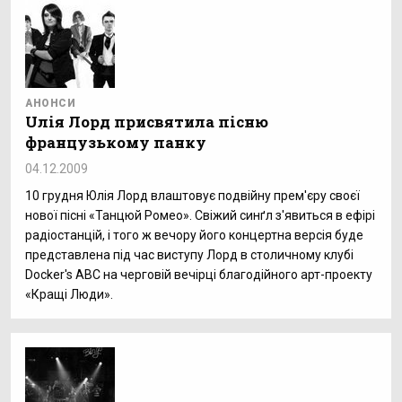
АНОНСИ
Uлія Лорд присвятила пісню
французькому панку
04.12.2009
10 грудня Юлія Лорд влаштовує подвійну прем'єру своєї
нової пісні «Танцюй Ромео». Свіжий синґл з'явиться в ефірі
радіостанцій, і того ж вечору його концертна версія буде
представлена під час виступу Лорд в столичному клубі
Docker's ABC на черговій вечірці благодійного арт-проекту
«Кращі Люди».