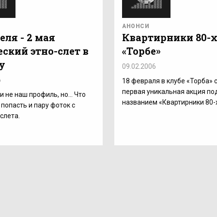
АНОНСИ
еля - 2 мая
Квартирники 80-х
еский этно-слет в
«Торбе»
у
09.02.2006
6
18 февраля в клубе «Торба» 
первая уникальная акция по
и не наш профиль, но... Что
названием «Квартирники 80-х
 попасть и пару фоток с
слета.