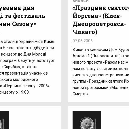
АНОНСИ
ування дня
«Праздник святог
і та фестиваль
Йоргена» (Киев-
ини Сезону»
Днепропетровск-
Чикаго)
6
07.06.2006
в столиці України місті Києві
і Незалежності відбудеться
8 июня в киевском Дом Худож
 концерт до Дня Молоді
Артема 1 (Львовская пл.) в р
 програмі беруть участь: гурт
нового проекта «Разом нас м
 «Скрябін», а також
нам по фигу!» состоится конц
ся презентація учасників
киевско-днепропетровско-чи
ського молодіжного
группы «Праздник святого Йо
 «Перлини сезону - 2006».
новой программой «Маленьк
онцерту о 19:00.
Смерть».