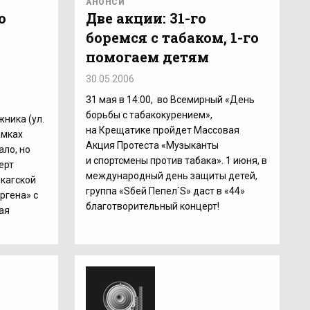
АНОНСИ
о
Две акции: 31-го
боремся с табаком, 1-го
помогаем детям
30.05.2006
31 мая в 14:00, во Всемирный «День
борьбы с табакокурением»,
ника (ул.
на Крещатике пройдет Массовая
амках
Акция Протеста «Музыканты
ало, но
и спортсмены против табака». 1 июня, в
ерт
международный день защиты детей,
кагской
группа «Sбей Пепел`S» даст в «44»
ргена» с
благотворительный концерт!
ая