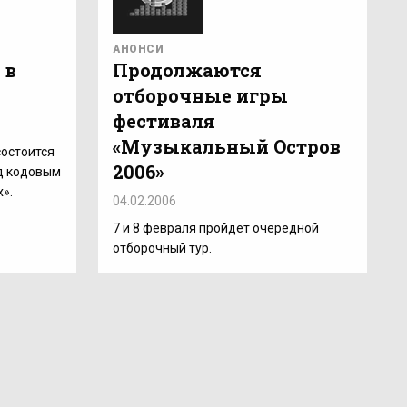
АНОНСИ
 в
Продолжаются
отборочные игры
фестиваля
«Музыкальный Остров
состоится
2006»
д кодовым
».
04.02.2006
7 и 8 февраля пройдет очередной
отборочный тур.