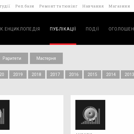
тудії
Реп.бази
Ремонт та тюнінг
Навчання
Магазини
К.ЕНЦИКЛОПЕДІЯ
ПУБЛІКАЦІЇ
ПОДІЇ
ОГОЛОШЕН
Раритети
Мастерня
20
2019
2018
2017
2016
2015
2014
201