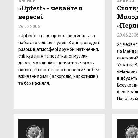
АНОНСИ
АНОНСИ
«Upfest» - чекайте в
Святк
вересні
Молод
«Перл
26.07.2006
20.06.200
«Upfest» - це не просто фестиваль - а
набагато більше: чудові 3 дні проведені
24 червня 
разом, в атмосфері дружби, натхнення,
на Майдан
спілкування та позитивної музики,
святковий
дають можливість навчитись чогось
України. В
нового, і просто гарно провести час без
«Мандри»,
вживання хімії ( алкоголю, наркотиків )
відбудеть
та без насилля.
Всеукраїн
фестивалю
Початок к