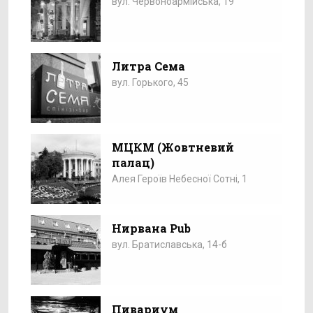
вул. Червоноармійська, 19
Литра Сема
вул. Горького, 45
МЦКМ (Жовтневий
палац)
Алея Героїв Небесної Сотні, 1
Нирвана Pub
вул. Братиславська, 14-б
Пивариум