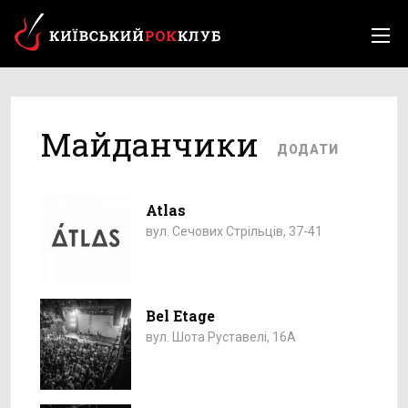
Майданчики
ДОДАТИ
Atlas
вул. Сечових Стрільців, 37-41
Bel Etage
вул. Шота Руставелі, 16А