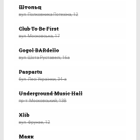
Штольц
вул. Полковника Потехіна, 12
Club To Be First
вул. Московська, 17
Gogol BARdello
вул. Шота Руставелі, 16a
Paspartu
бул. Лесі Українки, 34-а
Underground Music Hall
пр-т. Московський, 13В
Xlib
вул. Фрунзе, 12
Маяк