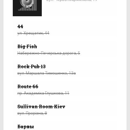
44
ул. Хрещатик, 44
Big Fish
Набережно-Печерська дорога, 5
Rock Pub 13
вул. Маршала Тимошенко, 13а
Route 66
пр. Академіка Глушкова, 11
Sullivan Room Kiev
вул. Прорізна, 8
Барвы