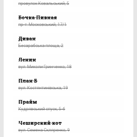
провулок Ковальський, 5
Бочка Пивная
пр-т. Московський, 17/1
Диван
Бесарабська площа, 2
Ленин
вул. Миколи Гринченко, 18
План Б
вул. Костянтинівська, 19
Прайм
Кудрявський спуск, 5-б
Чеширский кот
вул. Семена Скляренко, 9