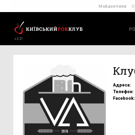
Майданчики
С
Р
v.2.21
Клу
Адреса:
Телефон:
Facebook: