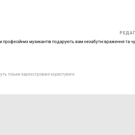
РЕДА
пи професійних музикантів подарують вам незабутні враження та ч
ть тільки зареєстровані користувачі