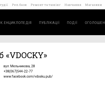
тудії
Реп.бази
Ремонт та тюнінг
Навчання
Магазини
ОК.ЕНЦИКЛОПЕДІЯ
ПУБЛІКАЦІЇ
ПОДІЇ
ОГОЛОШЕН
б «VDOCKY»
вул. Мельникова, 28
+38(067)544-22-77
www.facebook.com/vdosku.pub/