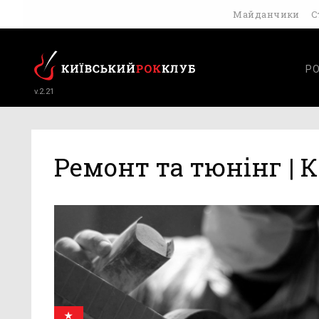
Майданчики
С
Р
v.2.21
Ремонт та тюнінг | 
★