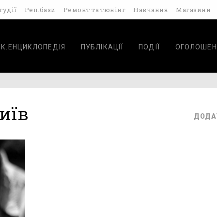
тудії
Реп.бази
Ремонт та тюнінг
Навчання
Магазини
ОК.ЕНЦИКЛОПЕДІЯ
ПУБЛІКАЦІЇ
ПОДІЇ
ОГОЛОШЕН
Київ
ДОДА