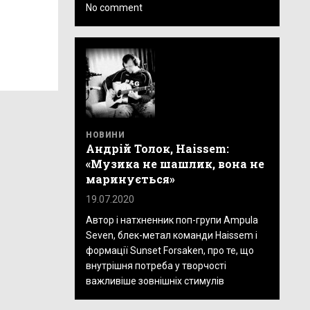
No comment
НОВИНИ
Андрій Толок, Haissem:
«Музика не шашлик, вона не
маринується»
19.07.2020
Автор і натхненник поп-групи Ampula
Seven, блек-метал команди Haissem і
формації Sunset Forsaken, про те, що
внутрішня потреба у творчості
важливіше зовнішніх стимулів