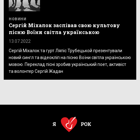
НОВИНИ
Сергій Міхалок заспівав свою культову
пісню Воїни світла українською
13.07.2022
Сергій Міхалок та гурт Ляпіс Трубецькой презентували
новий сингл та відеокліп на пісню Воїни світла українською
мовою. Переклад пісні зробив український поет, активіст
та волонтер Сергій Жадан