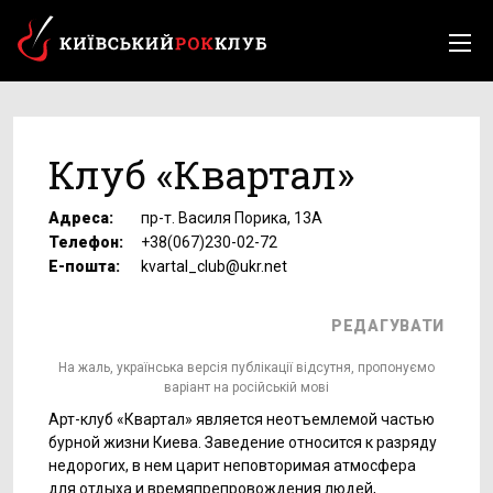
Клуб «Квартал»
Адреса:
пр-т. Василя Порика, 13А
Телефон:
+38(067)230-02-72
Е-пошта:
kvartal_club@ukr.net
РЕДАГУВАТИ
На жаль, українська версія публікації відсутня, пропонуємо
варіант на російській мові
Арт-клуб «Квартал» является неотъемлемой частью
бурной жизни Киева. Заведение относится к разряду
недорогих, в нем царит неповторимая атмосфера
для отдыха и времяпрепровождения людей,