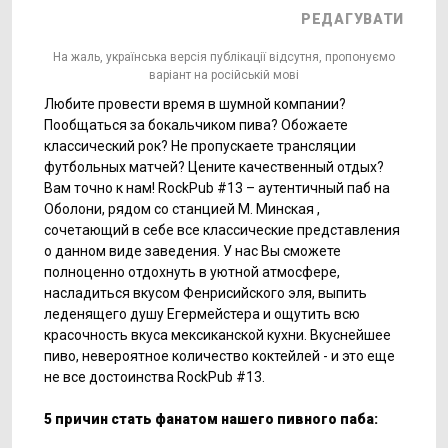
РЕДАГУВАТИ
На жаль, українська версія публікації відсутня, пропонуємо
варіант на російській мові
Любите провести время в шумной компании?
Пообщаться за бокальчиком пива? Обожаете
классический рок? Не пропускаете трансляции
футбольных матчей? Цените качественный отдых?
Вам точно к нам! RockPub #13 – аутентичный паб на
Оболони, рядом со станцией М. Минская ,
сочетающий в себе все классические представления
о данном виде заведения. У нас Вы сможете
полноценно отдохнуть в уютной атмосфере,
насладиться вкусом Фенрисийского эля, выпить
леденящего душу Егермейстера и ощутить всю
красочность вкуса мексиканской кухни. Вкуснейшее
пиво, невероятное количество коктейлей - и это еще
не все достоинства RockPub #13.
5 причин стать фанатом нашего пивного паба: