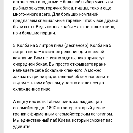
останетесь голодными – большой выбор мясных и
рыбных закусок, горячих блюд, пиццы, тако и еще
много-много всего. Для больших компаний
предлагаем специальные тарелки, чтобы все друзья
были сыты. Ведь пивные пабы – это не только пиво,
но и большие порции.
5. Колба на 5 литров пива (деспенсер). Колба на 5
литров пива – отличное решение для веселой
компании. Вам не нужно ждать, пока принесут
очередной бокал. Вы просто открываете кран и
наливаете себе бокальчик пенного. А можно
заказать три литра, остальной объем наполнить
льдом – таким образом, у вас на столе всегда
охлажденное пиво.
А еще у нас есть Tab-машина, охлаждающая
егермейстер до -180C и тостер, который делает
гренки с фирменным егермейстерским логотипом.
Мы единственный паб Киева, который сможет вас
удивить!