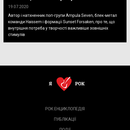
19.07.2020
Автор і натхненник поп-групи Ampula Seven, блек-метал
команди Haissem і формації Sunset Forsaken, про те, що
внутрішня потреба у творчості важливіше зовнішніх
стимулів
РОК.ЕНЦИКЛОПЕДІЯ
ПУБЛІКАЦІЇ
ПОДІЇ