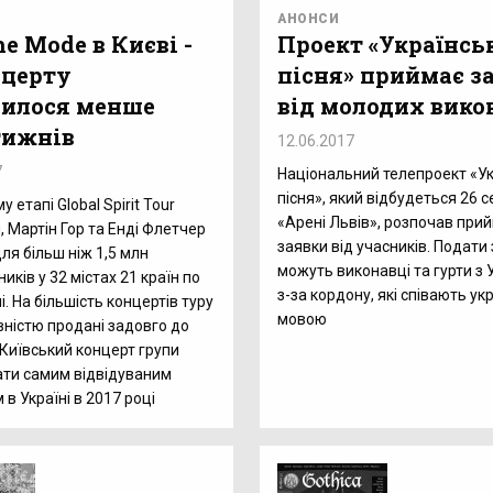
АНОНСИ
e Mode в Києві -
Проект «Українсь
нцерту
пісня» приймає з
илося менше
від молодих вико
тижнів
12.06.2017
7
Національний телепроект «У
пісня», який відбудеться 26 
 етапі Global Spirit Tour
«Арені Львів», розпочав при
, Мартін Гор та Енді Флетчер
заявки від учасників. Подати
ля більш ніж 1,5 млн
можуть виконавці та гурти з 
ків у 32 містах 21 країн по
з-за кордону, які співають у
і. На більшість концертів туру
мовою
вністю продані задовго до
 Київський концерт групи
ати самим відвідуваним
в Україні в 2017 році