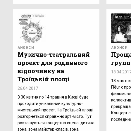
АНОНСИ
АНОНСИ
Музично-театральний
Проща
проект для родинного
групп
відпочинку на
18.04.201
Троїцькій площі
18 мая в 
Flёur с п
26.04.2017
фильмов».
З 30 квітня по 14 травня в Києві буде
коллектив
проходити унікальний культурно-
прекращае
мистецький проект. На Троїцькій площі
Концерт с
розгорнеться справжнє арт-місто. Тут
последних
розташується концертна сцена, дитяча
зона, зона майстер-класів, зона