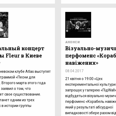
АНОНСИ
льный концерт
Візуально-музич
ы Fleur в Киеве
перфоменс «Кора
навіжених»
7
08.04.2017
киевском клубе Atlas выступят
рограммой «Песни для
21 квітня о 19:00 «Цех
 Второго марта этого года
експерементальної культури
 заявил о том, что
запрошує у галерею «ПідWall»
т свое существование.
відбудеться візуально-музи
танет одним из трех
перфоменс «Корабель навіже
 в истории группы
який у результаті абсурдної
випадковості збере разом ві