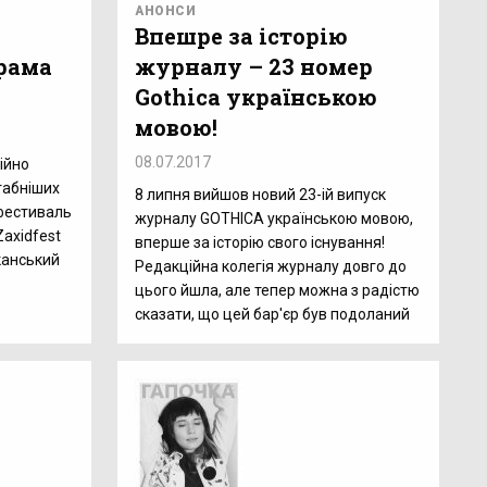
АНОНСИ
Впешре за історію
рама
журналу – 23 номер
Gothica українською
мовою!
08.07.2017
ійно
табніших
8 липня вийшов новий 23-ій випуск
 фестиваль
журналу GOTHICA українською мовою,
axidfest
вперше за історію свого існування!
канський
Редакційна колегія журналу довго до
цього йшла, але тепер можна з радістю
сказати, що цей бар'єр був подоланий