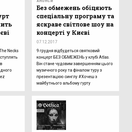
АНОНСИ
Без обмежень обіцяють
урт
спеціальну програму та
чить
яскраве світлове шоу на
єві
концерті у Києві
07.12.2017
 The Necks
9 грудня відбудеться святковий
иступлять
концерт БЕЗ ОБМЕЖЕНЬ у клубі Atlas.
 в
Він стане чудовим завершенням цього
одного
музичного року та фіналом туру з
Bez
презентацією синглу #Хочеш з
майбутнього альбому гурту