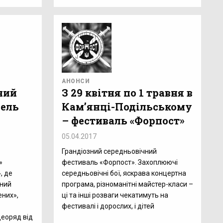
АНОНСИ
ний
З 29 квітня по 1 травня в
бель
Кам’янці-Подільському
– фестиваль «Форпост»
05.04.2017
Грандіозний середньовічний
»
фестиваль «Форпост». Захоплюючі
, де
середньовічні бої, яскрава концертна
чний
програма, різноманітні майстер-класи –
них»,
ці та інші розваги чекатимуть на
фестивалі і дорослих, і дітей
деоряд від