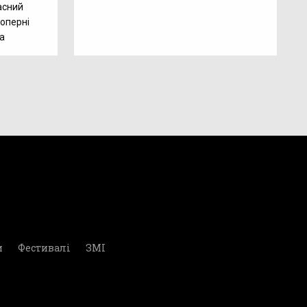
ласний
 оперні
а
и
Фестивалі
ЗМІ