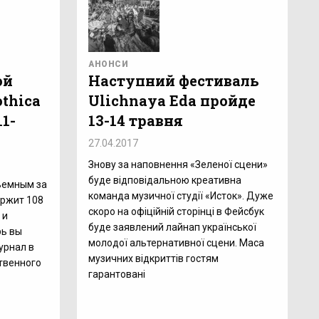
АНОНСИ
ой
Наступний фестиваль
thica
Ulichnaya Eda пройде
11-
13-14 травня
27.04.2017
Знову за наповнення «Зеленої сцени»
буде відповідальною креативна
ъемным за
команда музичної студії «Исток». Дуже
ержит 108
скоро на офіційній сторінці в Фейсбук
 и
буде заявлений лайнап української
рь вы
молодої альтернативної сцени. Маса
урнал в
музичних відкриттів гостям
твенного
гарантовані