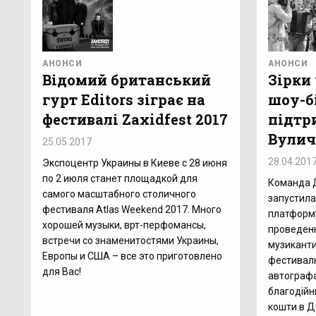
АНОНСИ
АНОНСИ
Відомий британський
Зірки
гурт Editors зіграє на
шоу-б
фестивалі Zaxidfest 2017
підтр
Вулич
25.05.2017
28.04.201
Экспоцентр Украины в Киеве с 28 июня
по 2 июля станет площадкой для
Команда 
самого масштабного столичного
запустила
фестиваля Atlas Weekend 2017. Много
платформу
хорошей музыки, врт-перфомансы,
проведенн
встречи со знаменитостями Украины,
музиканти
Европы и США – все это приготовлено
фестивалю
для Вас!
автографа
благодійн
кошти в Д