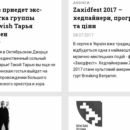
АНОНСИ
 приедет экс-
Zaxidfest 2017 –
тка группы
хедлайнери, прог
wish Тарья
та ціни
ен
08.07.2017
7
В серпні в Україні вже традиц
відбудеться одна з наймасш
я в Октябрьском Дворце
музично-мистецьких подій -
 единственный сольный
«Західфест». Хедлайнерами Z
арьи! Такой Тарью вы еще не
2017 стане культовий амери
инская гостья выйдет на
гурт Breaking Benjamin.
сопровождении большого
ского оркестра и хора.