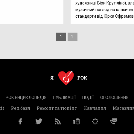
художниці Віри Крутіліної, в
музичний погляд на класичні
стандарти від Юрка Єфремов
1
2
РОК.ЕНЦИКЛОПЕДІЯ
ПУБЛІКАЦІЇ
ПОДІЇ
ОГОЛОШЕННЯ
ії
Реп.бази
Ремонт та тюнінг
Навчання
Магазин