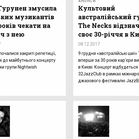
АНОНСИ
 Турунен змусила
Культовий
ьких музикантів
австралійський г
років чекати на
The Necks відзна
ч з нею
своє 30-річчя в Ки
7
08.12.2017
почалися закриті репетиції,
9 грудня «австралійські шиї»
і до майбутнього концерту
вперше за 30 років кар'єри в
ки групи Nightwish
в Києві. Концерт відбудеться
32JazzClub в рамках міжнар
джазового фестивалю Jazz