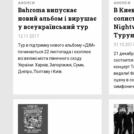
АНОНСИ
АНОНСИ
Bahroma випускає
В Киев
новий альбом і вирушає
солис
у всеукраїнський тур
Night
Турун
12.11.2017
31.10.201
Тур в підтримку нового альбому «ДІМ»
починається 22 листопада і охоплює
21 декабр
всі великі міста північного сходу
состоится
України: Харків, Запоріжжя, Суми,
концерт Т
Дніпро, Полтаву і Київ.
видели! Ф
сцену в 
симфониче