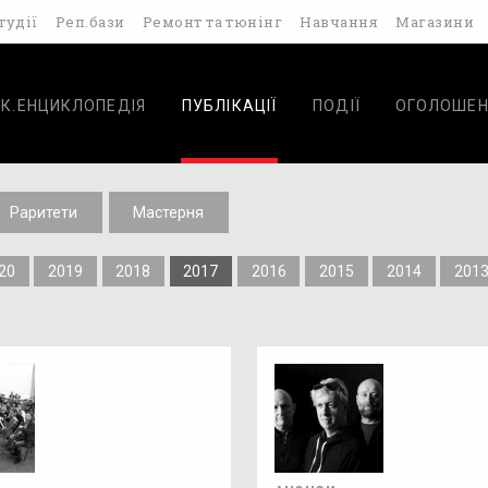
тудії
Реп.бази
Ремонт та тюнінг
Навчання
Магазини
К.ЕНЦИКЛОПЕДІЯ
ПУБЛІКАЦІЇ
ПОДІЇ
ОГОЛОШЕН
Раритети
Мастерня
20
2019
2018
2017
2016
2015
2014
201