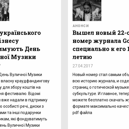
АНОНСИ
 українського
Вышел новый 22-
ізнесу
номер журнала Go
имують День
специально к его 
ної Музики
летию
7
27.04.2017
День Вуличної Музики
Новый номер стал самым об
 власну краудфандингову
всю историю журнала, и сод
 для збору коштів на
страниц о готической музыке
я фестивалю. Відомі
субкультуре. И главное, тепе
 вже надали в підтримку
можете бесплатно скачать ж
 особисті речі, диски з
формате максимально качес
ми та інші подарунки
pdf файла
икам, які фондуватимуть
ень Вуличної Музики