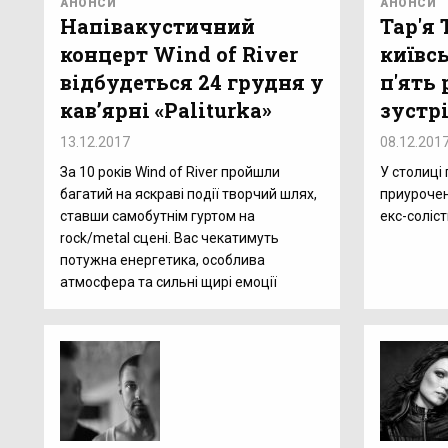
АНОНСИ
АНОНСИ
Напівакустичний
Тар'я
концерт Wind of River
київс
відбудеться 24 грудня у
п'ять 
кав’ярні «Paliturka»
зустрі
13.12.2017
08.12.201
За 10 років Wind of River пройшли
У столиці 
багатий на яскраві події творчий шлях,
приурочен
ставши самобутнім гуртом на
екс-соліст
rock/metal сцені. Вас чекатимуть
потужна енергетика, особлива
атмосфера та сильні щирі емоції