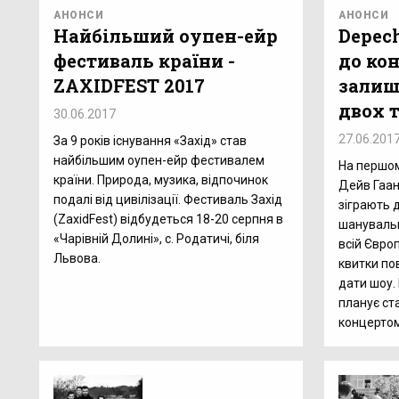
АНОНСИ
АНОНСИ
Найбільший оупен-ейр
Depech
фестиваль країни -
до ко
ZAXIDFEST 2017
залиш
двох 
30.06.2017
27.06.201
За 9 років існування «Захід» став
найбільшим оупен-ейр фестивалем
На першому
країни. Природа, музика, відпочинок
Дейв Гаан
подалі від цивілізації. Фестиваль Захід
зіграють д
(ZaxidFest) відбудеться 18-20 серпня в
шанувальни
«Чарівній Долині», с. Родатичі, біля
всій Європ
Львова.
квитки по
дати шоу.
планує ст
концертом 