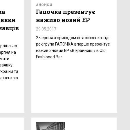
АНОНСИ
ка
Гапочка презентує
аявки
наживо новий ЕР
навців
29.05.2017
2 червня з приходом літа київська інді-
рок група ГАПОЧКА вперше презентує
країнська
наживо новий ЕР «В крайнощі» в Old
серпня на
Fashioned Bar
ймати
 заявку
України та
країнською