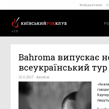
Майданчики
С
РО
v.2.21
Bahroma випускає н
всеукраїнський тур
12.11.2017 ·
Анонси
«Їм вла
говори
Кауперс
пишуть 