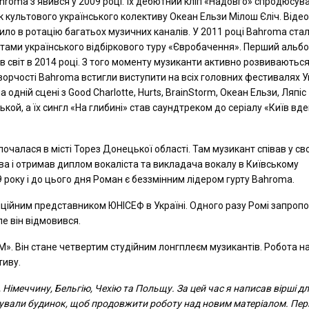
ahroma з'явився у 2009 році. Їх дебютний кліп «Надовго» спродюсув
к культового українського колективу Океан Ельзи Мілош Єліч. Відео
ило в ротацію багатьох музичних каналів. У 2011 році Bahroma ста
стами українського відбіркового туру «Євробачення». Перший альбо
в світ в 2014 році. З того моменту музиканти активно розвиваються.
творчості Bahroma встигли виступити на всіх головних фестивалях У
а одній сцені з Good Charlotte, Hurts, BrainStorm, Океан Ельзи, Ляпіс
кой, а їх сингл «На глибині» став саундтреком до серіалу «Київ вде
чалася в місті Торез Донецької області. Там музикант співав у св
єва і отримав диплом вокаліста та викладача вокалу в Київському
 року і до цього дня Роман є беззмінним лідером гурту Bahroma.
фіційним представником ЮНІСЕФ в Україні. Одного разу Ромі запроп
ле він відмовився.
». Він стане четвертим студійним лонгплеєм музикантів. Робота н
тиву.
Німеччину, Бельгію, Чехію та Польщу. За цей час я написав вірші д
ндували будинок, щоб продовжити роботу над новим матеріалом. Пе