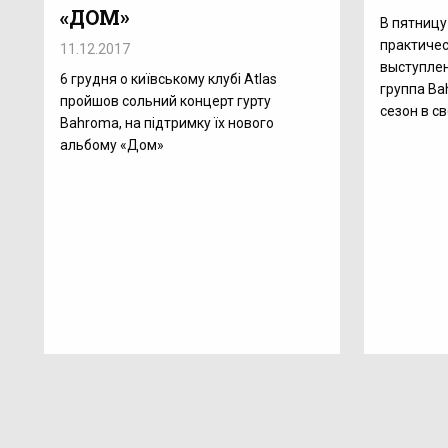
«ДОМ»
В пятницу
практичес
11.12.2017
выступлен
6 грудня о київському клубі Atlas
группа Ba
пройшов сольний концерт гурту
сезон в с
Bahroma, на підтримку їх нового
альбому «Дом»