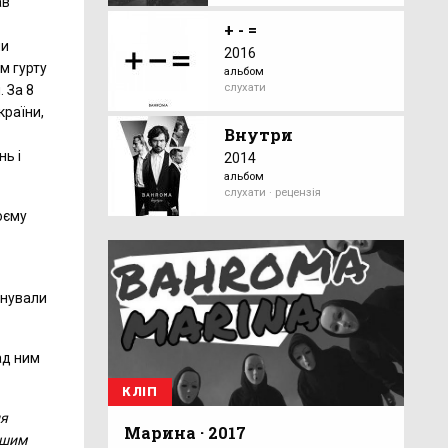
ав
+ - =
ли
2016
м гурту
альбом
слухати
 За 8
країни,
Внутри
нь і
2014
альбом
слухати · рецензія
оєму
онували
ад ним
КЛІП
ля
Марина · 2017
ршим