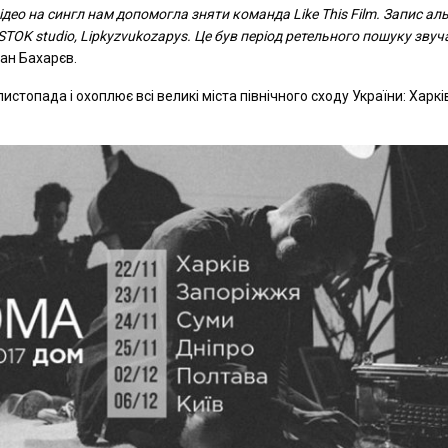
део на сингл нам допомогла зняти команда Like This Film. Запис ал
TOK studio, Lipkyzvukozapys. Це був період ретельного пошуку звуч
ман Бахарєв.
стопада і охоплює всі великі міста північного сходу України: Харкі