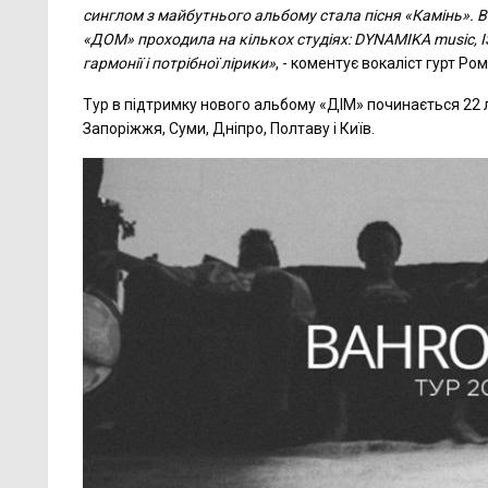
синглом з майбутнього альбому стала пісня «Камінь». Ві
«ДОМ» проходила на кількох студіях: DYNAMIKA music, IS
гармонії і потрібної лірики»
, - коментує вокаліст гурт Ро
Тур в підтримку нового альбому «ДІМ» починається 22 ли
Запоріжжя, Суми, Дніпро, Полтаву і Київ.