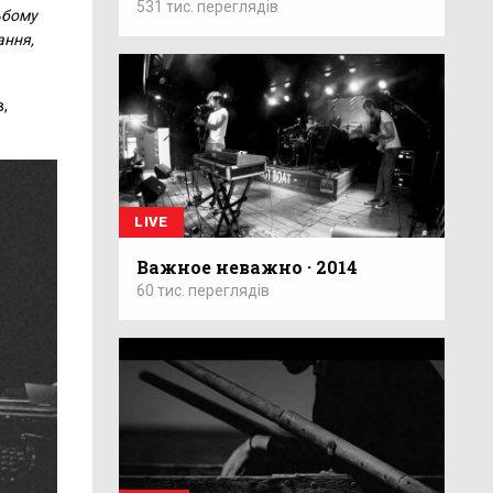
531 тис. переглядів
ьбому
ання,
в,
LIVE
Важное неважно · 2014
60 тис. переглядів