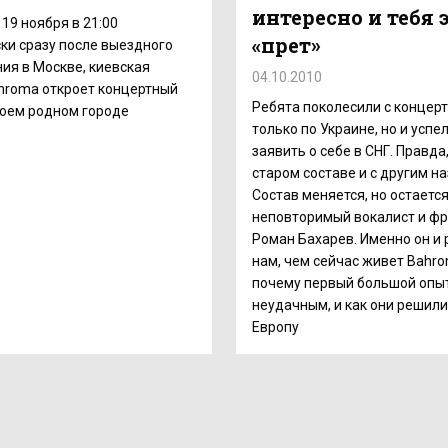
интересно и тебя 
 19 ноября в 21:00
«прет»
ки сразу после выездного
ия в Москве, киевская
04.10.2010
hroma откроет концертный
Ребята поколесили с концер
воем родном городе
только по Украине, но и успе
заявить о себе в СНГ. Правда
старом составе и с другим н
Состав меняется, но остаетс
неповторимый вокалист и ф
Роман Бахарев. Именно он и 
нам, чем сейчас живет Bahro
почему первый большой опы
неудачным, и как они решили
Европу