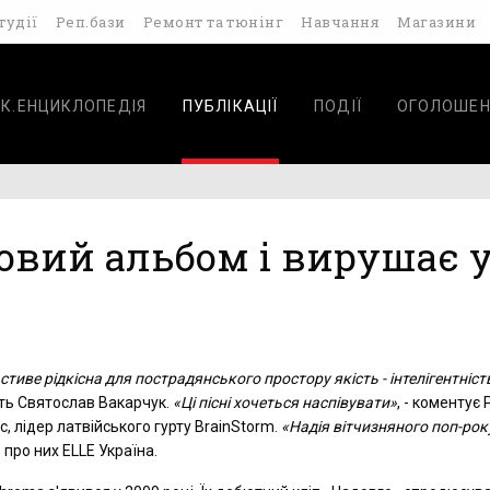
тудії
Реп.бази
Ремонт та тюнінг
Навчання
Магазини
К.ЕНЦИКЛОПЕДІЯ
ПУБЛІКАЦІЇ
ПОДІЇ
ОГОЛОШЕН
овий альбом і вирушає 
стиве рідкісна для пострадянського простору якість - інтелігентніст
ть Святослав Вакарчук.
«Ці пісні хочеться наспівувати»
, - коментує
, лідер латвійського гурту BrainStorm.
«Надія вітчизняного поп-рок
про них ELLE Україна.