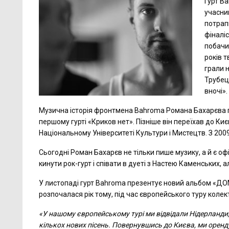
Гурт B
учасни
потрап
фіналі
побачи
років 
грали н
Трубець
вночі».
Музична історія фронтмена Bahroma Романа Бахарєва по
першому гурті «Криков нет». Пізніше він переїхав до Ки
Національному Університеті Культури і Мистецтв. З 2009
Сьогодні Роман Бахарєв не тільки пише музику, а й є о
кинути рок-гурт і співати в дуеті з Настею Каменських, а
У листопаді гурт Bahroma презентує новий альбом «ДОМ
розпочалася рік тому, під час європейського туру колек
«У нашому європейському турі ми відвідали Нідерланди, 
кількох нових пісень. Повернувшись до Києва, ми оре