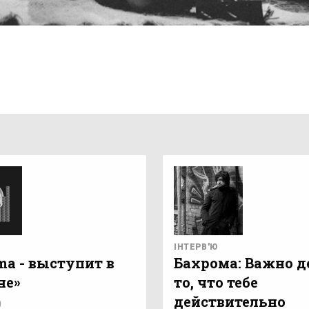
ІНТЕРВ'Ю
ma - выступит в
Бахрома: Важно д
не»
то, что тебе
действительно
0