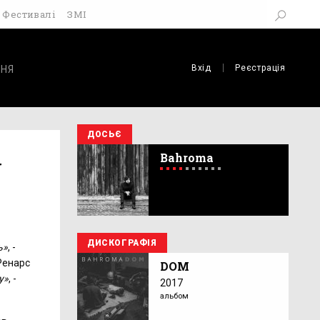
Фестивалі
ЗМІ
Вхід
Реєстрація
НЯ
ДОСЬЄ
Bahroma
у
ДИСКОГРАФІЯ
ь»
, -
 Ренарс
DOM
у»
, -
2017
альбом