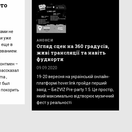
это
тами не
ли уже
АНОНСИ
, еще в
Огляд сцен на 360 градусів,
азванием.
живі трансляції та навіть
я
фудкорти
ронтмен –
09.09.2020
рассказал
19-20 вересня на українській онлайн-
ma ,
платформі hover.link пройде перший
т был
захід — БеZVIZ Pre-party 1.5. Це простір,
 покорить
який максимально відтворює музичний
фест у реальності