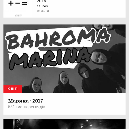
2016
альбом
слухати
КЛІП
Марина · 2017
531 тис. переглядів