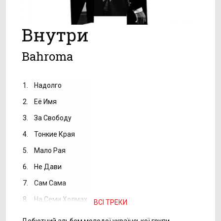
Внутри
Bahroma
1.
Надолго
2.
Её Имя
3.
За Свободу
4.
Тонкие Края
5.
Мало Рая
6.
Не Дави
7.
Сам Сама
8.
На Семи Холмах
ВСІ ТРЕКИ