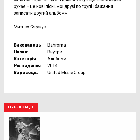
рухає – це нові пісні, мої друзі по групі і бажання
записати другий альбом».
Митько Сяржук
Виконавець:
Bahroma
Назва:
Внутри
Категорія:
Альбоми
Рік видання:
2014
Видавець:
United Music Group
ПУБЛІКАЦІЇ