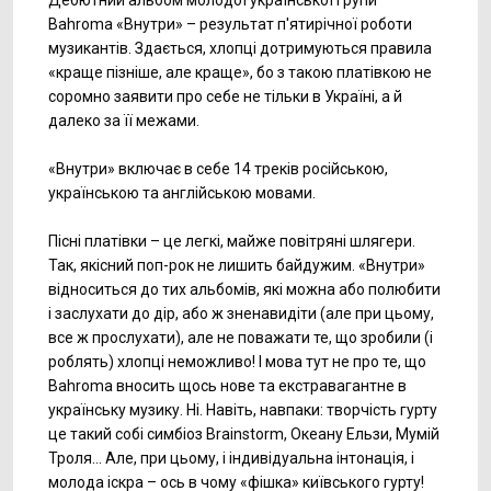
Дебютний альбом молодої української групи
Bahroma «Внутри» – результат п'ятирічної роботи
музикантів. Здається, хлопці дотримуються правила
«краще пізніше, але краще», бо з такою платівкою не
соромно заявити про себе не тільки в Україні, а й
далеко за її межами.
«Внутри» включає в себе 14 треків російською,
українською та англійською мовами.
Пісні платівки – це легкі, майже повітряні шлягери.
Так, якісний поп-рок не лишить байдужим. «Внутри»
відноситься до тих альбомів, які можна або полюбити
і заслухати до дір, або ж зненавидіти (але при цьому,
все ж прослухати), але не поважати те, що зробили (і
роблять) хлопці неможливо! І мова тут не про те, що
Bahroma вносить щось нове та екстравагантне в
українську музику. Ні. Навіть, навпаки: творчість гурту
це такий собі симбіоз Brainstorm, Океану Ельзи, Мумій
Троля… Але, при цьому, і індивідуальна інтонація, і
молода іскра – ось в чому «фішка» київського гурту!