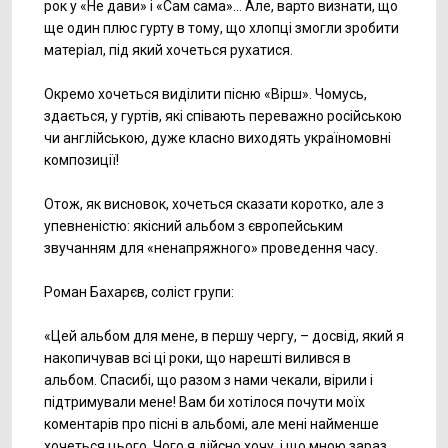
рок у «Не дави» і «Сам сама»… Але, варто визнати, що
ще один плюс гурту в тому, що хлопці змогли зробити
матеріал, під який хочеться рухатися.
Окремо хочеться виділити пісню «Вірш». Чомусь,
здається, у гуртів, які співають переважно російською
чи англійською, дуже класно виходять україномовні
композиції!
Отож, як висновок, хочеться сказати коротко, але з
упевненістю: якісний альбом з європейським
звучанням для «ненапряжного» проведення часу.
Роман Бахарєв, соліст групи:
«Цей альбом для мене, в першу чергу, – досвід, який я
накопичував всі ці роки, що нарешті вилився в
альбом. Спасибі, що разом з нами чекали, вірили і
підтримували мене! Вам би хотілося почути моїх
коментарів про пісні в альбомі, але мені найменше
хочеться цього. Чого я дійсно хочу, і що мною зараз