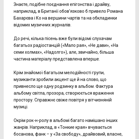
Знаєте, подібне поєднання епігонства і драйву,
наприклад, в Британії обов’язково б привело Романа
Бахарєва і Ко на вершини чартів та на обкладинки
відомих музичних журналів.
До речі, кілька пісень вже були відомі слухачам
багатьох радіостанцій («Мало рая», «Не дави», «На
семи холмах», «Надолго»), але, звичайно, більша
частина матеріалу представлена вперше.
Крім знайомої багатьом мелодійності групи,
музиканти зробили акцент ще й на слово, що
привнесло ще одну родзинку в альбом. Фактура
альбому світла, прозора, створюється враження
простору. Справжнє свіже повітря у вітчизняній
музиці.
Окрім рок-н-ролу в альбомі багато намішано інших
жанрів. Наприклад, в «Тонкие края» вчувається
босанова, фанк – у «За свободу», драйвовий, власне,