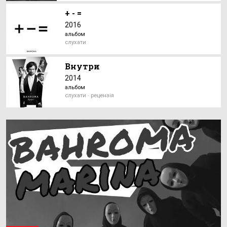
+ - =
2016
альбом
слухати
Внутри
2014
альбом
слухати · рецензія