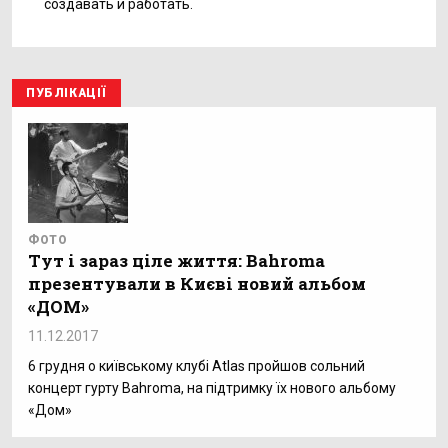
создавать и работать.
ПУБЛІКАЦІЇ
ФОТО
Тут і зараз ціле життя: Bahroma
презентували в Києві новий альбом
«ДОМ»
11.12.2017
6 грудня о київському клубі Atlas пройшов сольний
концерт гурту Bahroma, на підтримку їх нового альбому
«Дом»