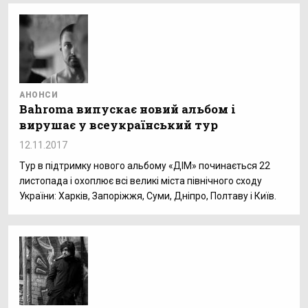
АНОНСИ
Bahroma випускає новий альбом і
вирушає у всеукраїнський тур
12.11.2017
Тур в підтримку нового альбому «ДІМ» починається 22
листопада і охоплює всі великі міста північного сходу
України: Харків, Запоріжжя, Суми, Дніпро, Полтаву і Київ.