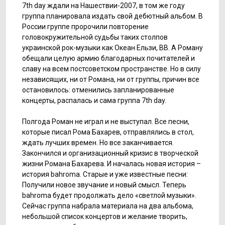
7th day ждали на Нашествии-2007, в том же году
группа планировала издать свой дебютный альбом. В
России группе пророчили повторение
головокружительной судьбы таких столпов
украинской рок-музыки как Океан Ельзи, ВВ. А Роману
обещали целую армию благодарных почитателей и
славу на всем постсоветском пространстве. Но в силу
независящих, ни от Романа, ни от группы, причин все
остановилось: отменились запланированные
концерты, распалась и сама группа 7th day.
Полгода Роман не играл и не выступал. Все песни,
которые писал Рома Бахарев, отправлялись в стол,
ждать лучших времен. Но все заканчивается.
Закончился и организационный кризис в творческой
жизни Романа Бахарева. И началась новая история –
история bahroma. Старые и уже известные песни:
Получили новое звучание и новый смысл. Теперь
bahroma будет продолжать дело «светлой музыки».
Сейчас группа набрала материала на два альбома,
небольшой список концертов и желание творить,