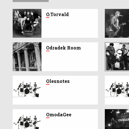
O
.Torvald
O
dradek Room
O
lesnotes
O
modaGee