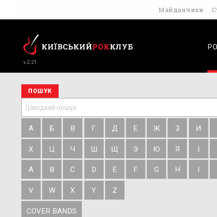
Майданчики
С
Р
v.2.21
ПОШУК
А
Б
В
Г
Д
Е
Ж
З
И
Х
Ц
Ч
Ш
Щ
Э
Ю
Я
І
A
B
C
D
E
F
G
H
I
V
W
X
Y
Z
COVER BANDS