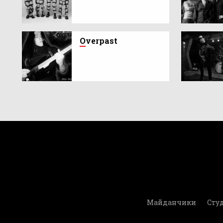
O
verpast
Майданчики
Студ