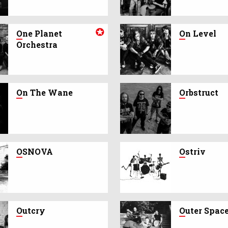
O
ne Planet
O
n Level
Orchestra
O
n The Wane
O
rbstruct
O
SNOVA
O
striv
O
utcry
O
uter Spac