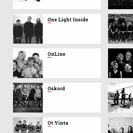
O
ne Light Inside
O
nLine
O
skord
O
t Vinta