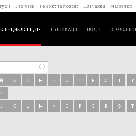
тудії
Реп.бази
Ремонт та тюнінг
Навчання
Магазини
ОК.ЕНЦИКЛОПЕДІЯ
ПУБЛІКАЦІЇ
ПОДІЇ
ОГОЛОШЕН
Й
К
Л
М
Н
О
П
Р
С
Т
У
#
J
K
L
M
N
O
P
Q
R
S
T