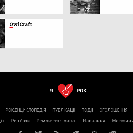
O
wlCraft
РОК.ЕНЦИКЛОПЕДІЯ
ПУБЛІКАЦІЇ
ПОДІЇ
ОГОЛОШЕННЯ
ії
Реп.бази
Ремонт та тюнінг
Навчання
Магазин