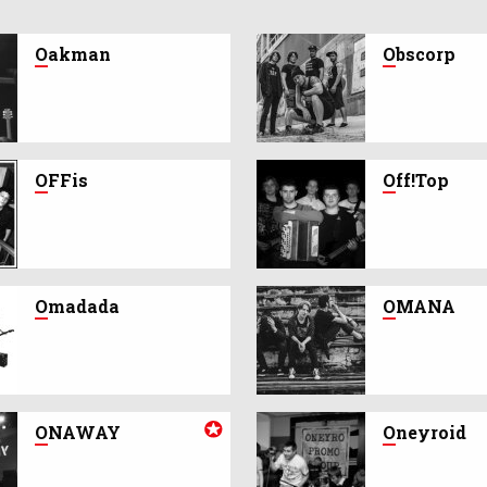
O
akman
O
bscorp
O
FFis
O
ff!Top
O
madada
O
MANA
O
NAWAY
O
neyroid