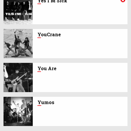
Y
es I'M Sick
Y
ouCrane
Y
ou Are
Y
umos