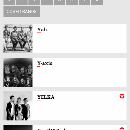
COVER BANDS
Y
ah
Y
-axis
Y
ELKA