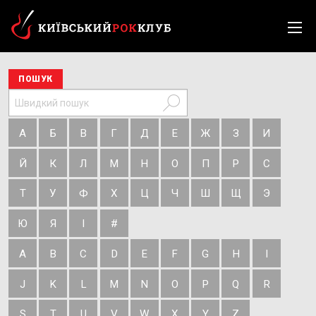
ПОШУК
А
Б
В
Г
Д
Е
Ж
З
И
Й
К
Л
М
Н
О
П
Р
С
Т
У
Ф
Х
Ц
Ч
Ш
Щ
Э
Ю
Я
І
#
A
B
C
D
E
F
G
H
I
J
K
L
M
N
O
P
Q
R
S
T
U
V
W
X
Y
Z