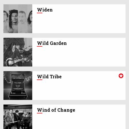
W
iden
W
ild Garden
W
ild Tribe
W
ind of Change