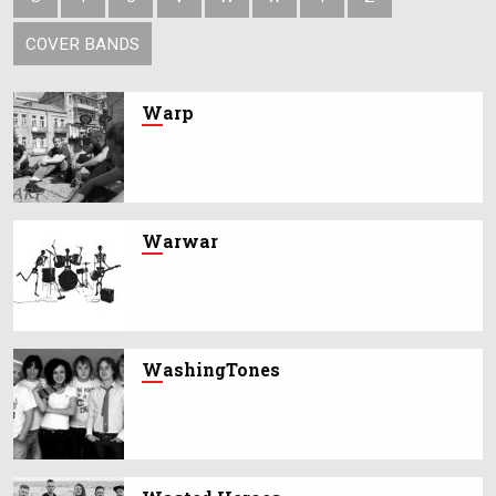
COVER BANDS
W
arp
W
arwar
W
ashingTones