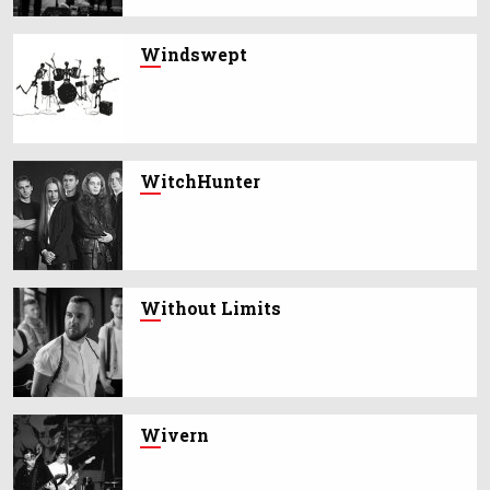
W
indswept
W
itchHunter
W
ithout Limits
W
ivern