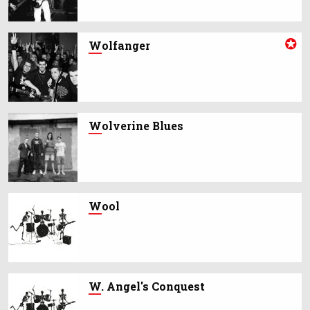
W
olfanger
W
olverine Blues
W
ool
W
. Angel's Conquest