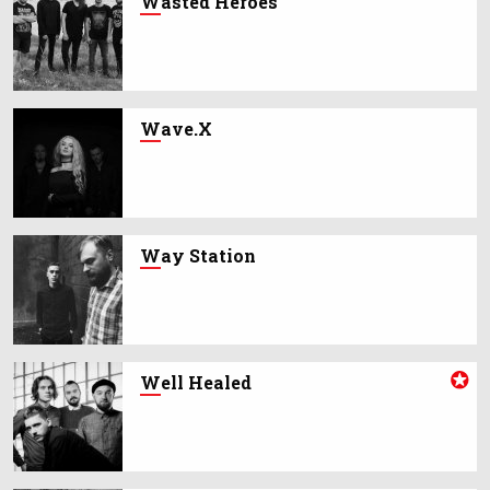
W
asted Heroes
W
ave.X
W
ay Station
W
ell Healed