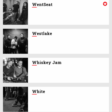
W
entSeat
W
estlake
W
hiskey Jam
W
hite