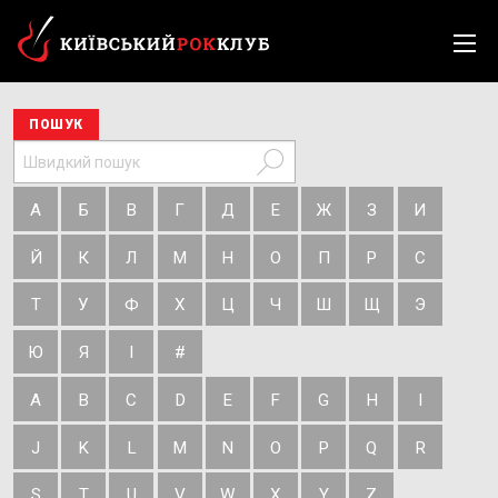
ПОШУК
А
Б
В
Г
Д
Е
Ж
З
И
Й
К
Л
М
Н
О
П
Р
С
Т
У
Ф
Х
Ц
Ч
Ш
Щ
Э
Ю
Я
І
#
A
B
C
D
E
F
G
H
I
J
K
L
M
N
O
P
Q
R
S
T
U
V
W
X
Y
Z