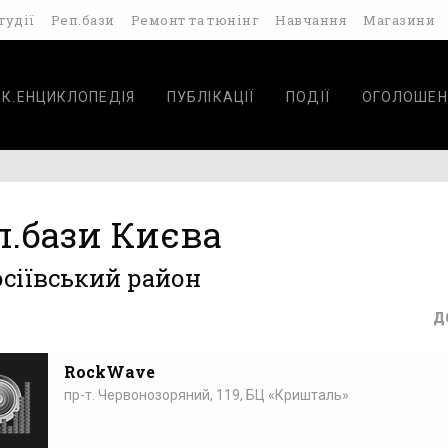
тудії
Реп.бази
Ремонт та тюнінг
Навчання
Магазини
ОК.ЕНЦИКЛОПЕДІЯ
ПУБЛІКАЦІЇ
ПОДІЇ
ОГОЛОШЕН
п.бази Києва
осіївський район
Д
RockWave
пр-т. Червонозоряний, 119, БЦ «Кришталь»