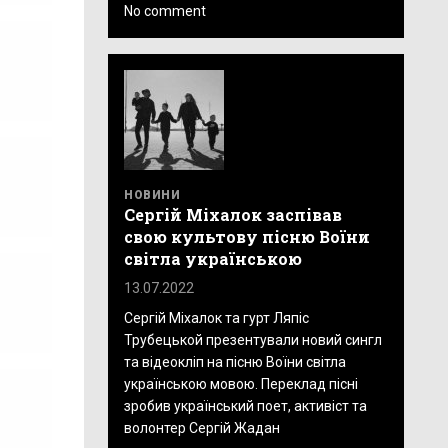
No comment
НОВИНИ
Сергій Міхалок заспівав
свою культову пісню Воїни
світла українською
13.07.2022
Сергій Міхалок та гурт Ляпіс
Трубецькой презентували новий сингл
та відеокліп на пісню Воїни світла
українською мовою. Переклад пісні
зробив український поет, активіст та
волонтер Сергій Жадан