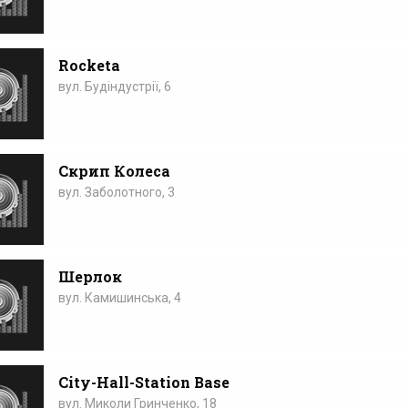
Rocketa
вул. Будіндустрії, 6
Скрип Колеса
вул. Заболотного, 3
Шерлок
вул. Камишинська, 4
City-Hall-Station Base
вул. Миколи Гринченко, 18