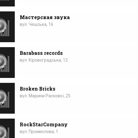
Мастерская звука
вул. Чешська, 16
Barabass records
вул. Кіровоградська, 12
Broken Bricks
вул. Марини Раскової, 25
RockStarCompany
вул. Промислова, 1