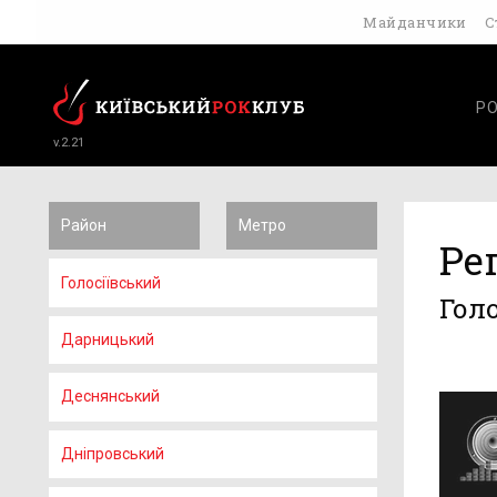
Майданчики
С
Р
v.2.21
Район
Метро
Ре
Голосіївський
Гол
Дарницький
Деснянський
Дніпровський