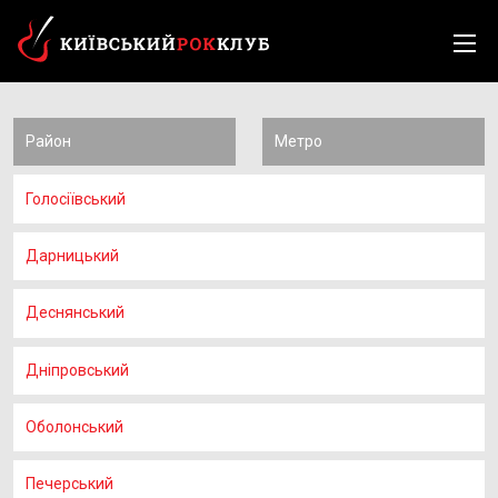
Район
Метро
Голосіївський
Дарницький
Деснянський
Дніпровський
Оболонський
Печерський