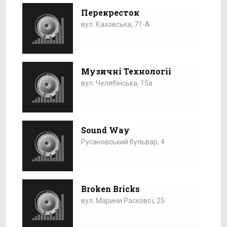
Перекресток
вул. Каховська, 71-А
Музичні Технологіі
вул. Челябінська, 15а
Sound Way
Русановський бульвар, 4
Broken Bricks
вул. Марини Раскової, 25