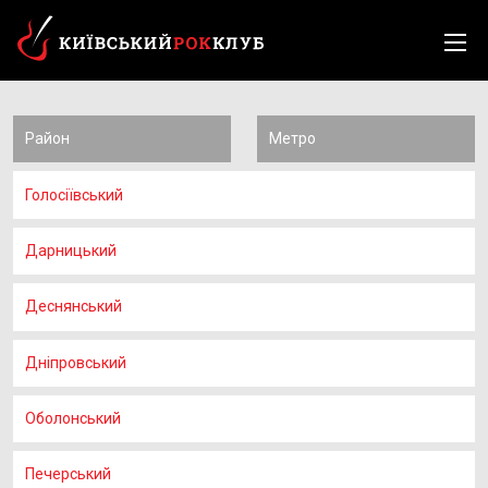
Район
Метро
Голосіївський
Дарницький
Деснянський
Дніпровський
Оболонський
Печерський