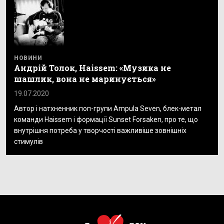
НОВИНИ
Андрій Толок, Haissem: «Музика не
шашлик, вона не маринується»
19.07.2020
Автор і натхненник поп-групи Ampula Seven, блек-метал
команди Haissem і формації Sunset Forsaken, про те, що
внутрішня потреба у творчості важливіше зовнішніх
стимулів