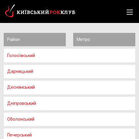
Район
Метро
Голосіївський
Дарницький
Деснянський
Дніпровський
Оболонський
Печерський