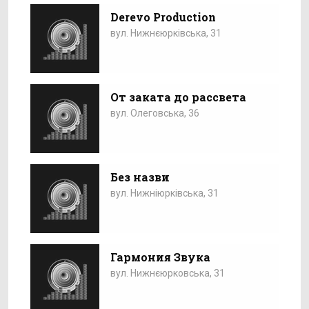
Derevo Production
вул. Нижнєюрківська, 31
От заката до рассвета
вул. Олеговська, 36
Без назви
вул. Нижніюрківська, 31
Гармония Звука
вул. Нижнєюрковська, 31