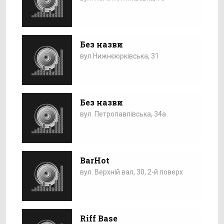
Без назви
вул.Нижнєюрківська, 31
Без назви
вул. Петропавлівська, 34а
BarHot
вул. Верхній вал, 30, 2-й поверх
Riff Base