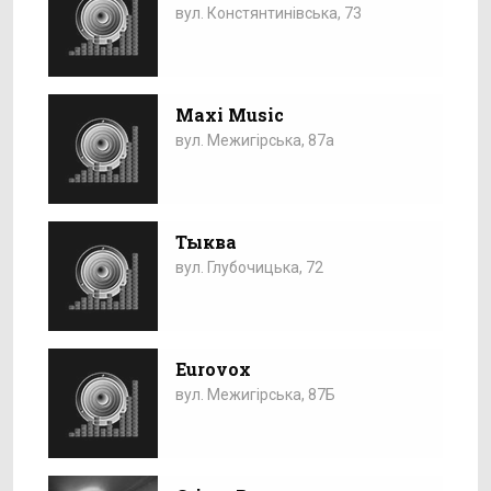
вул. Констянтинівська, 73
Maxi Music
вул. Межигірська, 87а
Тыква
вул. Глубочицька, 72
Eurovox
вул. Межигірська, 87Б