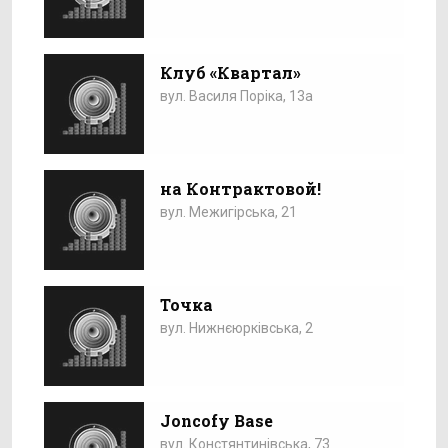
Клуб «Квартал»
вул. Василя Поріка, 13а
на Контрактовой!
вул. Межигірська, 21
Точка
вул. Нижнєюрківська, 2
Joncofy Base
вул. Констянтинівська, 73