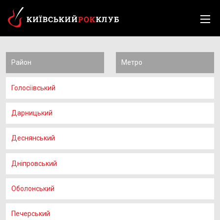
Район
Метро
Голосіївський
Дарницький
Деснянський
Дніпровський
Оболонський
Печерський