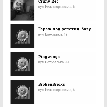
Crimy Rec
вул. Нижнєюрківська, 6
Гараж под репетиц. базу
вул. Електриків, 19
Pingwings
вул. Петровська, 33
BrokenBricks
вул. Нижнєюрківська, 6