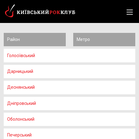
Район
Метро
Голосіївський
Дарницький
Деснянський
Дніпровський
Оболонський
Печерський