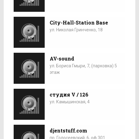
City-Hall-Station Base
ул. Николая Гринченко, 18
AV-sound
ул. Бориса Гмыри, 7, (парковка) 5
этаж
студия V / 126
ул. Камышинская, 4
djentstuff.com
пр. Голосеевский, 6, оф.301