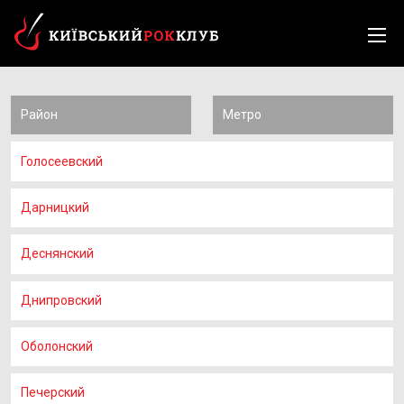
Район
Метро
Голосеевский
Дарницкий
Деснянский
Днипровский
Оболонский
Печерский