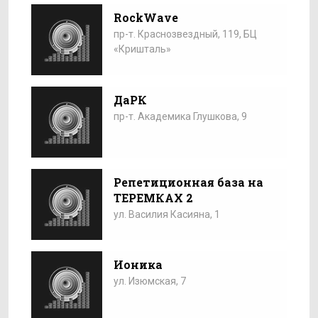
RockWave
пр-т. Краснозвездный, 119, БЦ
«Кришталь»
ДаРК
пр-т. Академика Глушкова, 9
Репетиционная база на
ТЕРЕМКАХ 2
ул. Василия Касияна, 1
Ионика
ул. Изюмская, 7