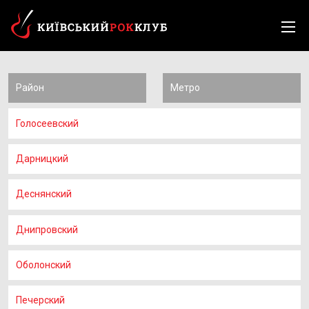
Район
Метро
Голосеевский
Дарницкий
Деснянский
Днипровский
Оболонский
Печерский