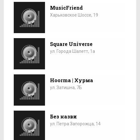
MusicFriend
Харьковское Шоссе, 19
Square Universe
ул. Города Шалетт, 1а
Hoorma | Хурма
ул. Затишна, 7Б
Без назви
ул. Петра Запорожца, 14