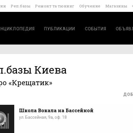
дии
Реп.базы
Ремонт та тюнинг
Обучение
Магазины
ЭНЦИКЛОПЕДИЯ
ПУБЛИКАЦИИ
СОБЫТИЯ
ОБЪЯВ
п.базы Киева
ро «Крещатик»
ДОБ
Школа Вокала на Бассейной
ул. Бассейная, 9а, оф. 18