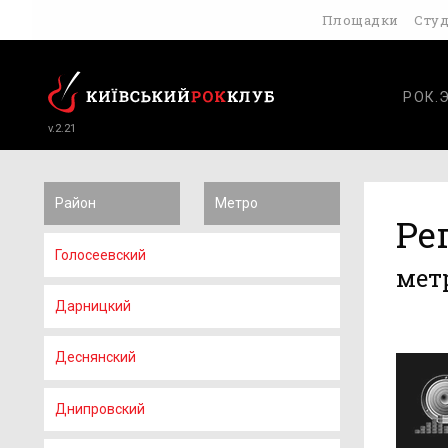
Площадки
Сту
РОК.
v.2.21
Район
Метро
Ре
Голосеевский
мет
Дарницкий
Деснянский
Днипровский