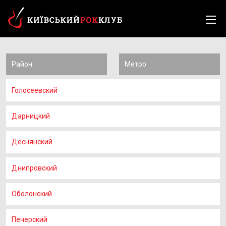
Район
Метро
Голосеевский
Дарницкий
Деснянский
Днипровский
Оболонский
Печерский