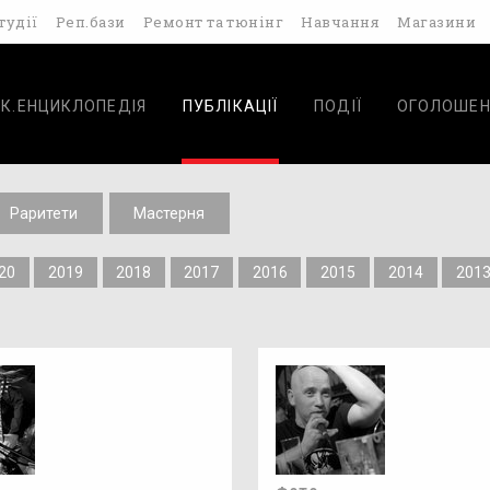
тудії
Реп.бази
Ремонт та тюнінг
Навчання
Магазини
К.ЕНЦИКЛОПЕДІЯ
ПУБЛІКАЦІЇ
ПОДІЇ
ОГОЛОШЕН
Раритети
Мастерня
20
2019
2018
2017
2016
2015
2014
201