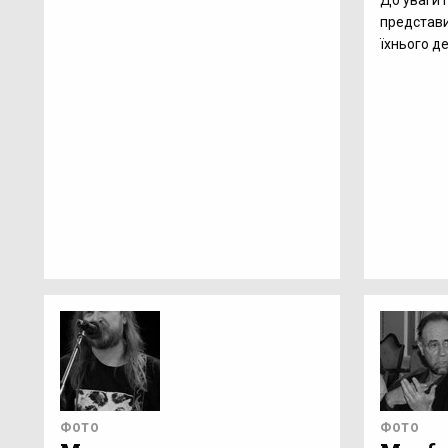
До уваги 
представил
їхнього д
ФОТО
ФОТО