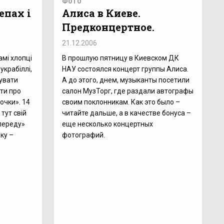
ФОТО
епах і
Алиса в Киеве.
Предконцертное.
21.12.2006
амі хлопці
В прошлую пятницу в Киевском ДК
украбіллі,
НАУ состоялся концерт группы Алиса.
увати
А до этого, днем, музыканты посетили
ти про
салон МузТорг, где раздали автографы
очки». 14
своим поклонникам. Как это было –
тут свій
читайте дальше, а в качестве бонуса –
переду»
еще несколько концертных
ку –
фотографий.