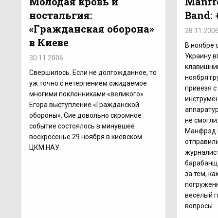
Молодая кровь и
Manfr
ностальгия:
Band: 
«Гражданская оборона»
28.11.200
в Киеве
В ноябре 
Украину в
30.11.2006
клавишни
Свершилось. Если не долгожданное, то
ноября гр
уж точно с нетерпением ожидаемое
привезя с
многими поклонниками «великого»
инструмен
Егора выступление «Гражданской
аппаратур
обороны». Сие довольно скромное
не смогли
событие состоялось в минувшее
Манфрэд 
воскресенье 29 ноября в киевском
отправили
ЦКМ НАУ.
журналист
барабанщ
за тем, к
погруженн
веселый г
вопросы.