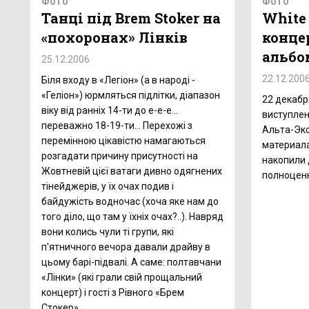
ФОТО
ФОТО
Танці під Brem Stoker на
White 
«похоронах» Лінків
конце
альбо
25.12.2006
22.12.200
Біля входу в «Легіон» (а в народі -
«Геліон») юрмляться підлітки, діапазон
22 декабр
віку від ранніх 14-ти до е-е-е…
виступлен
переважно 18-19-ти… Перехожі з
Альта-Экс
перемінною цікавістю намагаються
материала
розгадати причину присутності на
накопили 
Жовтневій цієї ватаги дивно одягнених
полноцен
тінейджерів, у їх очах подив і
байдужість водночас (хоча яке нам до
того діло, що там у їхніх очах?..). Навряд
вони колись чули ті групи, які
п'ятничного вечора давали драйву в
цьому барі-підвалі. А саме: полтавчани
«Лінки» (які грали свій прощальний
концерт) і гості з Рівного «Брем
Стокер».