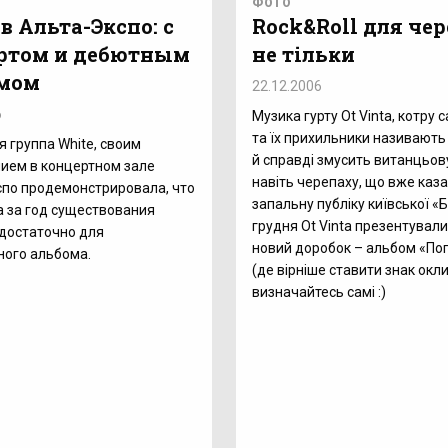
ФОТО
в Альта-Экспо: с
Rock&Roll для чер
ртом и дебютным
не тільки
мом
22.12.2006
6
Музика гурту Ot Vinta, котру с
та їх прихильники називають 
я группа White, своим
й справді змусить витанцьов
ием в концертном зале
навіть черепаху, що вже каза
по продемонстрировала, что
запальну публіку київської «Б
 за год существования
грудня Ot Vinta презентували 
достаточно для
новий доробок – альбом «По
ного альбома.
(де вірніше ставити знак окли
визначайтесь самі :)