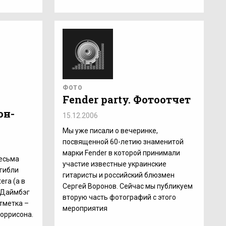
ФОТО
Fender party. Фотоотчет
он-
15.12.2006
Мы уже писали о вечеринке,
посвященной 60-летию знаменитой
марки Fender в которой принимали
весьма
участие известные украинские
огибли
гитаристы и российский блюзмен
era (а в
Сергей Воронов. Сейчас мы публикуем
) Даймбэг
вторую часть фотографий с этого
отметка –
мероприятия
оррисона.