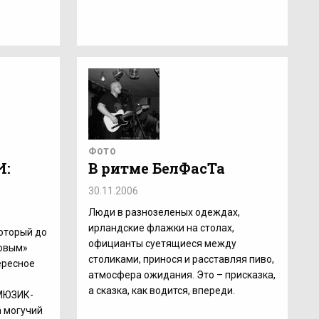
ФОТО
И:
В ритме БелФасТа
30.11.2006
Люди в разнозеленых одеждах,
ирландские флажки на столах,
который до
официанты суетящиеся между
ковым»
столиками, принося и расставляя пиво,
ересное
атмосфера ожидания. Это – присказка,
а сказка, как водится, впереди.
МЮЗИК-
а могучий