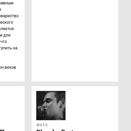
Главным
я
овариство
евского
вляется
и для
 что
тупить на
он веков
ФОТО