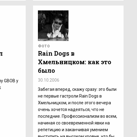
ФОТО
л
Rain Dogs в
Хмельницком: как это
было
30.10.2006
лу GBOB у
к
Забегая вперед, скажу сразу: это были
не первые гастроли Rain Dogs в
Хмельницком, и после этого вечера
очень хочется надеяться, что не
последние. Профессионализм во всем,
начиная со своевременной явки на
репетицию и заканчивая умением
выступить на высоком уровне, что бы