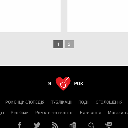
1
2
РОК.ЕНЦИКЛОПЕДІЯ
ПУБЛІКАЦІЇ
ПОДІЇ
ОГОЛОШЕННЯ
ії
Реп.бази
Ремонт та тюнінг
Навчання
Магазин