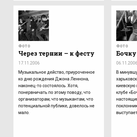
ФОТО
ФОТО
Через тернии – к фесту
Бочку
17.11.2006
06.11.200
Музыкальное действо, приуроченное
В минувшу
ко дню рождения Джона Леннона,
харьковск
наконец-то состоялось. Хотя,
киевскую 
понервничать по этому поводу, что
клубе «Бо
организаторам, что музыкантам, что
настоящи
потенциальной публике, довелось не
поклонник
мало.
выступает