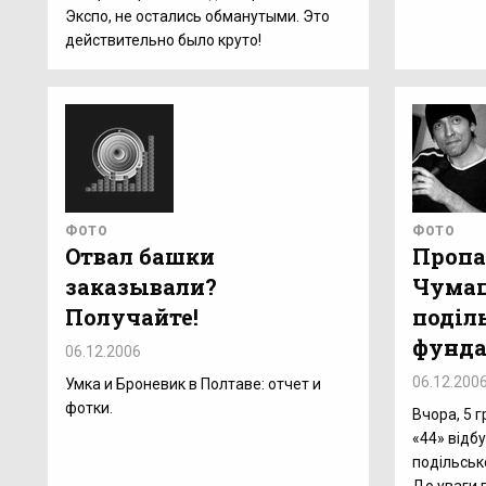
Экспо, не остались обманутыми. Это
действительно было круто!
ФОТО
ФОТО
Отвал башки
Пропа
заказывали?
Чумац
Получайте!
поділ
фунда
06.12.2006
06.12.200
Умка и Броневик в Полтаве: отчет и
фотки.
Вчора, 5 г
«44» відб
подільськ