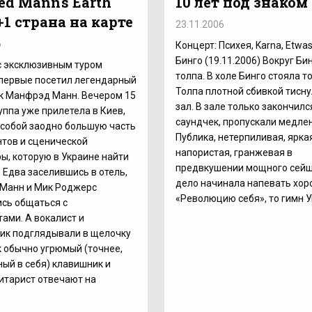
ed Mann's Earth
10 лет под знаком
+1 страна на карте
23.11.2006
6
Концерт: Психея, Karna, Etwas
Бинго (19.11.2006) Вокруг Би
с эксклюзивным туром
толпа. В холе Бинго стояла т
первые посетил легендарный
Толпа плотной сбивкой тисну
к Манфрэд Манн. Вечером 15
зал. В зале только закончилс
уппа уже прилетела в Киев,
саундчек, пропускали медле
 собой заодно большую часть
Публика, нетерпиливая, яркая
тов и сценической
напористая, гранжевая в
ы, которую в Украине найти
предвкушении мощного сейше
. Едва заселившись в отель,
дело начинала напевать хор
Манн и Мик Роджерс
«Революцию себя», то гимн 
сь общаться с
ами. А вокалист и
ик подглядывали в щелочку
ак обычно угрюмый (точнее,
ый в себя) клавишник и
итарист отвечают на