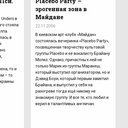
 Пси.
Placebo Party –
эрогенная зона в
Майдане
 Unders в
нго стояла
22.11.2006
олпа.
В киевском арт-клубе «Майдан»
лась в
состоялась вечеринка «Placebo Party»,
я
посвященная творчеству культовой
нно.
группы Placebo и её вокалисту Брайану
,
Молко. Однако, причастны к ней не
только Марик из группы Маракеш,
на, то и
который выступил организатором, но и
ом – то
Дэвид Боуи, который первым заметил
Украины.
Брайана, и выпустил у себя на
разогреве тогда ещё никому не
знакомую группу. И все те, кто любил и
верил в талантливых англичан.