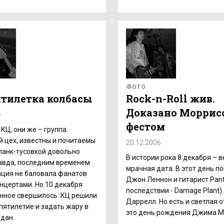
ФОТО
ятилетка колбасы
Rock-n-Roll жив.
Доказано Моррис
6
фестом
КЦ, они же – группа
 цех, известны и почитаемы
20.12.2006
панк-тусовкой довольно
В истории рока 8 декабря – 
авда, последним временем
мрачная дата. В этот день п
ация не баловала фанатов
Джон Леннон и гитарист Pant
нцертами. Но 10 декабря
последствии - Damage Plant
нное свершилось: КЦ решили
Даррелл. Но есть и светлая 
пятилетие и задать жару в
это день рождения Джима М
дан.