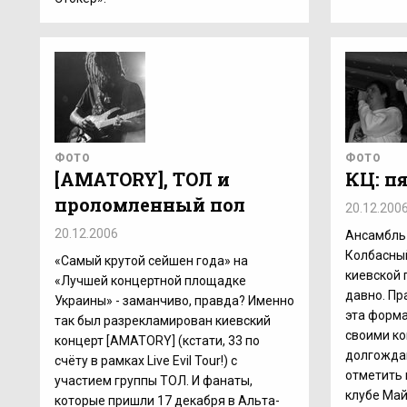
ФОТО
ФОТО
[AMATORY], ТОЛ и
КЦ: п
проломленный пол
20.12.200
20.12.2006
Ансамбль 
Колбасный
«Самый крутой сейшен года» на
киевской 
«Лучшей концертной площадке
давно. Пр
Украины» - заманчиво, правда? Именно
эта форм
так был разрекламирован киевский
своими ко
концерт [AMATORY] (кстати, 33 по
долгожда
счёту в рамках Live Evil Tour!) с
отметить 
участием группы ТОЛ. И фанаты,
клубе Май
которые пришли 17 декабря в Альта-