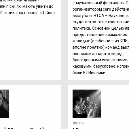
публіки «рок-чумаки»
– музыкальный фестиваль. 
и пісні, які мають увійти до
организатором сего действи
ебютника під назвою «Цейво».
выступает НТСА – Наукове т
студентства та аспірантів ки
политеха. Основной целью я
предоставление возможност
молодых (особенно – из КПИ,
вполне понятно) команд выс
неплохом аппарате перед
благодарными слушателями,
каковыми, безусловно, испок
были КПИишники.
ФОТО