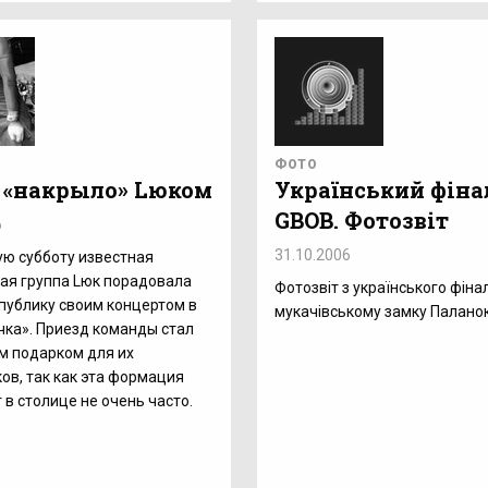
ФОТО
 «накрыло» Lюком
Український фіна
GBOB. Фотозвіт
6
31.10.2006
ю субботу известная
ая группа Lюк порадовала
Фотозвіт з українського фіна
публику своим концертом в
мукачівському замку Палано
чка». Приезд команды стал
м подарком для их
ов, так как эта формация
 в столице не очень часто.