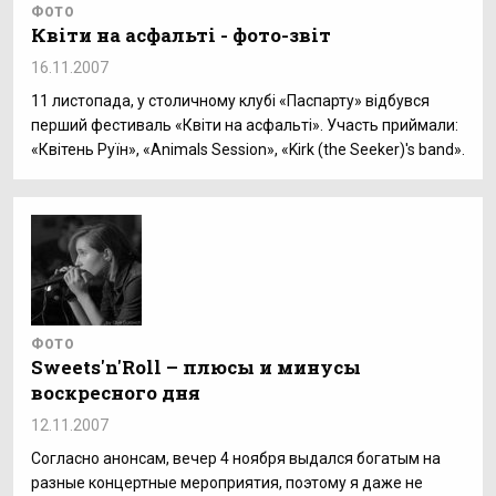
ФОТО
Квіти на асфальті - фото-звіт
16.11.2007
11 листопада, у столичному клубі «Паспарту» відбувся
перший фестиваль «Квіти на асфальті». Участь приймали:
«Квітень Руїн», «Animals Session», «Kirk (the Seeker)'s band».
ФОТО
Sweets'n'Roll – плюсы и минусы
воскресного дня
12.11.2007
Согласно анонсам, вечер 4 ноября выдался богатым на
разные концертные мероприятия, поэтому я даже не