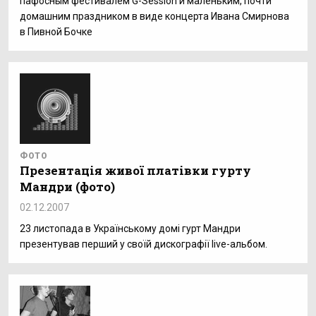
пафосным фестивалем G-Session и маленьким, почти
домашним праздником в виде концерта Ивана Смирнова
в Пивной Бочке
ФОТО
Презентація живої платівки гурту
Мандри (фото)
02.12.2007
23 листопада в Українському домі гурт Мандри
презентував перший у своїй дискографії live-альбом.