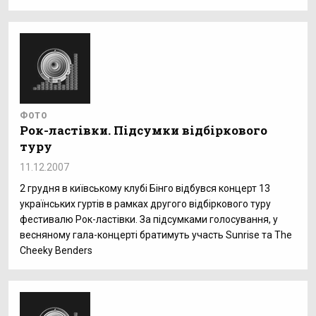
ФОТО
Рок-ластівки. Підсумки відбіркового
туру
11.12.2007
2 грудня в київському клубі Бінго відбувся концерт 13
українських гуртів в рамках другого відбіркового туру
фестивалю Рок-ластівки. За підсумками голосування, у
весняному гала-концерті братимуть участь Sunrise та Тhe
Cheeky Benders