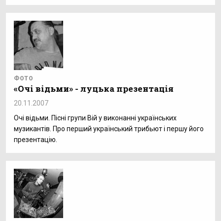
ФОТО
«Очі відьми» - луцька презентація
20.11.2007
Очі відьми. Пісні групи Вій у виконанні українських
музикантів. Про перший український трибьют і першу його
презентацію.