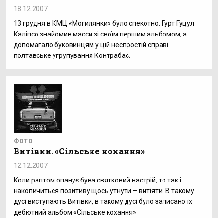
18.12.2007
13 грудня в КМЦ «Могилянки» було спекотно. Гурт Гуцул
Каліпсо знайомив масси зі своїм першим альбомом, а
допомагало буковинцям у цій неспростій справі
полтавське угрупування Контрабас.
ФОТО
Витівки. «Сільське кохання»
12.12.2007
Коли раптом опанує бува святковий настрій, то так і
накопичиться позитиву щось утнути – витіяти. В такому
дусі виступають Витівки, в такому дусі було записано їх
дебютний альбом «Сільське кохання»