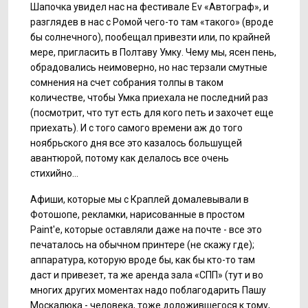
Шапочка увидел нас на фестивале Ev «Автограф», и
разглядев в нас с Ромой чего-то там «такого» (вроде
бы солнечного), пообещал привезти или, по крайней
мере, пригласить в Полтаву Умку. Чему мы, ясен пень,
обрадовались неимоверно, но нас терзали смутные
сомнения на счет собрания толпы в таком
количестве, чтобы Умка приехала не последний раз
(посмотрит, что тут есть для кого петь и захочет еще
приехать). И с того самого времени аж до того
ноябрьского дня все это казалось большущей
авантюрой, потому как делалось все очень
стихийно...
Афиши, которые мы с Краплей домалевывали в
Фотошопе, рекламки, нарисованные в простом
Paint'e, которые оставляли даже на почте - все это
печаталось на обычном принтере (не скажу где);
аппаратура, которую вроде бы, как бы кто-то там
даст и привезет, та же аренда зала «СПП» (тут и во
многих других моментах надо поблагодарить Пашу
Москалюка - человека, тоже доложившегося к тому,