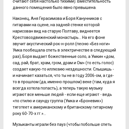
считают себя настолько тихими). Вместительность
данного помещения было явно превышена.
Наконец, Аня Герасимова и Боря Канунников с
гитарами на сцене, на задней стенке которой
нарисован вид на старую Полтаву, виднеется
Крестовоздвиженский монастырь... На его фоне
звучит акустический рок-н-ролл (песню «Без ноги»
Умка пообещала спеть в электричестве в следующий
раз), Боря выдает божественные соло, а Умкин «дом,
сад, рай, брат, храм, гром, драм и Ом» (то есть голос)
создает какую-то иллюзию нездешности. Слышишь -
и начинает казаться, что ты не в году 2006-ом, а где-
то в прошлом (да, именно прошлом) веке (там, куда я
всегда хотела попасть), а теперь такую музыку
играют все меньше людей - если еще играют - ведь
«по стилю и саунду группа (Умка и «Броневик»)
тяготеет к американскому и британскому гитарному
року 60-70-х гг.»...
Музыканты играли без пауз (чтобы побольше спеть