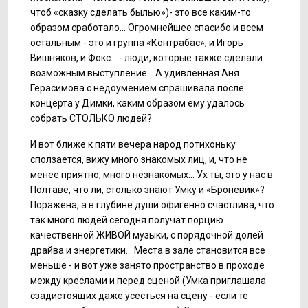
чтоб «сказку сделать былью»)- это все каким-то
образом сработало... Огромнейшее спасибо и всем
остальным - это и группа «Контрабас», и Игорь
Вишняков, и Фокс… - люди, которые также сделали
возможным выступление... А удивленная Аня
Герасимова с недоумением спрашивала после
концерта у Димки, каким образом ему удалось
собрать СТОЛЬКО людей?
И вот ближе к пяти вечера народ потихоньку
сползается, вижу много знакомых лиц, и, что не
менее приятно, много незнакомых... Ух ты, это у нас в
Полтаве, что ли, столько знают Умку и «Броневик»?
Поражена, а в глубине души офигенно счастлива, что
так много людей сегодня получат порцию
качественной ЖИВОЙ музыки, с порядочной долей
драйва и энергетики... Места в зале становится все
меньше - и вот уже занято пространство в проходе
между креслами и перед сценой (Умка приглашала
сзадистоящих даже усесться на сцену - если те