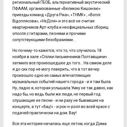
региональный ГБОБ, альтернативный акустический
ПФААМ, организованные «Великою Кишэнэю»
приезды команд «Друга Ріка», «ТНМК» , «Воплi
Вiдоплясова», «НеДіля» и это всё не считая
квартирников Арт-клуба и неофициальных сборищ
опосля с гитарами, песнями и прочими
сопутствующими безобразиями…
Но почему-то кажется, что то, что случилось 18
ноября в зале «Спілки письменників Полтавщини»
затмило все произошедшее до того… На самом деле
я до сих пор не могу поверить, что в тот вечер
произошло одно из самых впечатляющих
музыкальных событий нашего города - и я там была.
Ну, ладно я, которая услышала Умку не так давно, как
надо бы, но ведь были же люди, не первый год
слушающие ее песни - и ни разу не бывавшие на
концерте, а тут «бац!» - и рок-н-ролл во всей красе с
подачей практически на дом. Вау!
Вся эта история началась еще летом, когда Дима