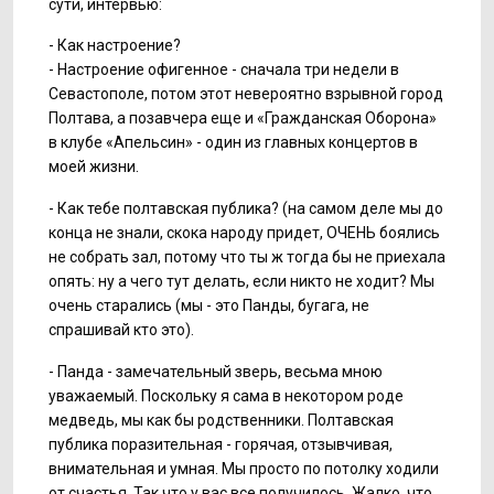
сути, интервью:
- Как настроение?
- Настроение офигенное - сначала три недели в
Севастополе, потом этот невероятно взрывной город
Полтава, а позавчера еще и «Гражданская Оборона»
в клубе «Апельсин» - один из главных концертов в
моей жизни.
- Как тебе полтавская публика? (на самом деле мы до
конца не знали, скока народу придет, ОЧЕНЬ боялись
не собрать зал, потому что ты ж тогда бы не приехала
опять: ну а чего тут делать, если никто не ходит? Мы
очень старались (мы - это Панды, бугага, не
спрашивай кто это).
- Панда - замечательный зверь, весьма мною
уважаемый. Поскольку я сама в некотором роде
медведь, мы как бы родственники. Полтавская
публика поразительная - горячая, отзывчивая,
внимательная и умная. Мы просто по потолку ходили
от счастья. Так что у вас все получилось. Жалко, что