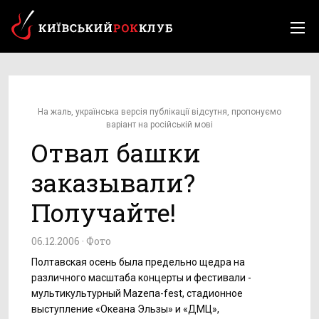
На жаль, українська версія публікації відсутня, пропонуємо
варіант на російській мові
Отвал башки
заказывали?
Получайте!
06.12.2006 ·
Фото
Полтавская осень была предельно щедра на
различного масштаба концерты и фестивали -
мультикультурный Маzепа-fest, стадионное
выступление «Океана Эльзы» и «ДМЦ»,