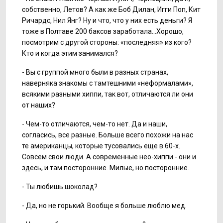
собственно, Летов? А как же Боб Дилан, Игги Поп, Кит
Ричардс, Нил Янг? Ну и что, что у них есть деньги? Я
тоже в Полтаве 200 баксов заработала...Хорошо,
посмотрим с другой стороны: «последняя» из кого?
Кто и когда этим занимался?
- Вы с группой много были в разных странах,
наверняка знакомы с тамтешними «неформалами»,
всякими разными хиппи, так вот, отличаются ли они
от наших?
- Чем-то отличаются, чем-то нет. Да и наши,
согласись, все разные. Больше всего похожи на нас
те американцы, которые тусовались еще в 60-х.
Совсем свои люди. А современные нео-хиппи - они и
здесь, и там посторонние. Милые, но посторонние.
- Ты любишь шоколад?
- Да, но не горький. Вообще я больше люблю мед.