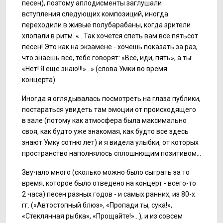
песен), поэтому аплодисменты заглушали
вступления следующих композиций, иногда
переходили в живые полубарабаны, когда зрители
хлопали в ритм. «...Так хочется спеть вам все пятьсот
песен! Это как на экзамене - хочешь показать за раз,
что знаешь всё, тебе говорят: «Всё, иди, пять», а ты:
«Нет! Я еще знаю!!!»...» (слова Умки во время
концерта).
Иногда я оглядывалась посмотреть на глаза публики,
постараться увидеть там эмоции от происходящего
в зале (потому как атмосфера была максимально
своя, как будто уже знакомая, как будто все здесь
знают Умку сотню лет) и я видела улыбки, от которых
пространство наполнялось сплошнющим позитивом…
Звучало много (сколько можно было сыграть за то
время, которое было отведено на концерт - всего-то
2 часа) песен разных годов - и самых ранних, из 80-х
гг. («Автостопный блюз», «Пропади ты, сука!»,
«Стеклянная рыбка», «Прощайте!»…), и из совсем