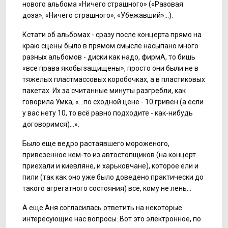
нового альбома «Ничего страшного» («Разовая
доза», «Ничего страшного», «Убежавший»...).
Кстати об альбомах - сразу после концерта прямо на
краю сцены было в прямом смысле насыпано много
разных альбомов - диски как надо, фирмА, то бишь
«все права якобы защищены», просто они были не в
тяжелых пластмассовых коробочках, а в пластиковых
пакетах. Их за считанные минуты разгребли, как
говорила Умка, «...по сходной цене - 10 гривен (а если
у вас нету 10, то всё равно подходите - как-нибудь
договоримся)...».
Было еще ведро растаявшего мороженого,
привезенное кем-то из автостопщиков (на концерт
приехали и киевляне, и харьковчане), которое ели и
пили (так как оно уже было доведено практически до
такого агрегатного состояния) все, кому не лень...
А еще Аня согласилась ответить на некоторые
интересующие нас вопросы. Вот это электронное, по