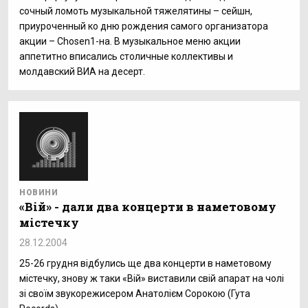
сочный ломоть музыкальной тяжелятины – сейшн,
приуроченный ко дню рождения самого организатора
акции – Chosen1-на. В музыкальное меню акции
аппетитно вписались столичные коллективы и
молдавский ВИА на десерт.
НОВИНИ
«Вій» - дали два концерти в наметовому
містечку
28.12.2004
25-26 грудня відбулись ще два концерти в наметовому
містечку, знову ж таки «Вій» виставили свій апарат на чолі
зі своїм звукорежисером Анатолієм Сорокою (Гута