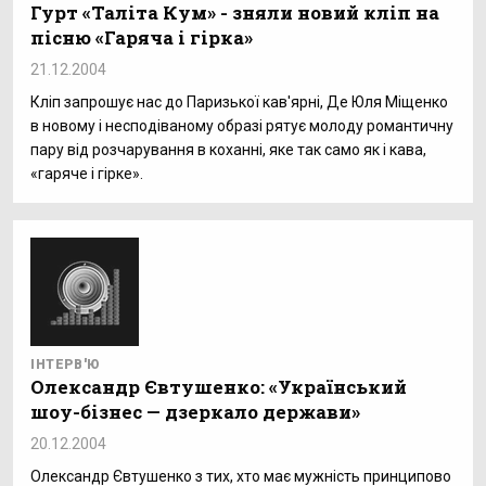
Гурт «Таліта Кум» - зняли новий кліп на
пісню «Гаряча і гірка»
21.12.2004
Кліп запрошує нас до Паризької кав'ярні, Де Юля Міщенко
в новому і несподіваному образі рятує молоду романтичну
пару від розчарування в коханні, яке так само як і кава,
«гаряче і гірке».
ІНТЕРВ'Ю
Олександр Євтушенко: «Український
шоу-бізнес — дзеркало держави»
20.12.2004
Олександр Євтушенко з тих, хто має мужність принципово