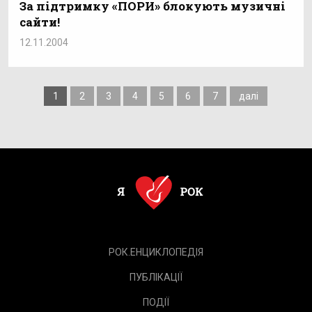
За підтримку «ПОРИ» блокують музичні
сайти!
12.11.2004
1
2
3
4
5
6
7
далі
РОК.ЕНЦИКЛОПЕДІЯ
ПУБЛІКАЦІЇ
ПОДІЇ