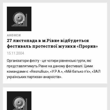
АНОНСИ
27 листопада в м.Рівне відбудеться
фестиваль протестної музики «Прорив»
15.11.2004
Організатори фесту - це чотири рівненські гурти, які
представлятимуть Рівне на даному фестивалі. Цими
командами є: «Resnullius», «У.Р.А.», «Мій батько п'є», «ЗАЛ
українських партизан-анархістів».