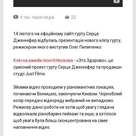
4 тис. переглядів
22
14 лютого на офіційному сайті гурту Серце
Дженніфер відбулась презентація нового кліпу гурту,
режисером якого виступив Олег Пилипенко.
Кліп на рімейк пісні Н.Носкова
- «Это Здорово», це
сумісний проект гурту Серце Дженніфер та продакшн
студії Just Films.
Зйомки відео проходили у різноманітних локаціях,
починаючи Вінницею, закінчуючи Києвом. Чорнобілий
колір передачі відеоряду вибраний не випадково.
Режисер даної роботи не хотів щоб увагу глядача
відволікали різнобарвні пейзажі та інше, а хотілося
щоб увага була більш сконцентрована на саме
наповнення відео.