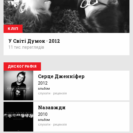
КЛІП
У Світі Думок · 2012
11 тис. переглядів
ДИСКОГРАФІЯ
Серце Дженніфер
2012
альбом
слухати · рецензія
Nазавжди
2010
альбом
слухати · рецензія