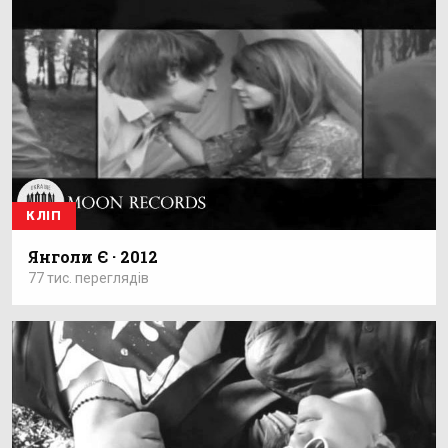
КЛІП
Янголи Є · 2012
77 тис. переглядів