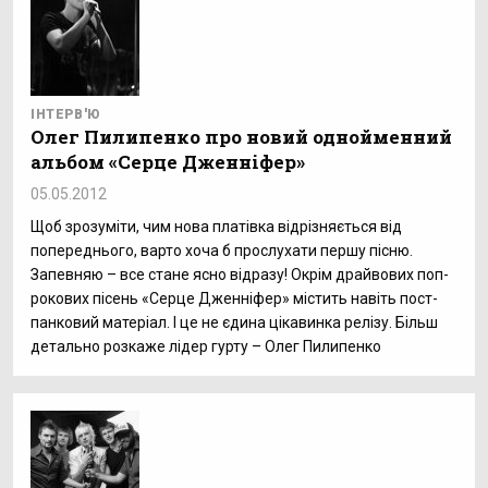
ІНТЕРВ'Ю
Олег Пилипенко про новий однойменний
альбом «Серце Дженніфер»
05.05.2012
Щоб зрозуміти, чим нова платівка відрізняється від
попереднього, варто хоча б прослухати першу пісню.
Запевняю – все стане ясно відразу! Окрім драйвових поп-
рокових пісень «Серце Дженніфер» містить навіть пост-
панковий матеріал. І це не єдина цікавинка релізу. Більш
детально розкаже лідер гурту – Олег Пилипенко