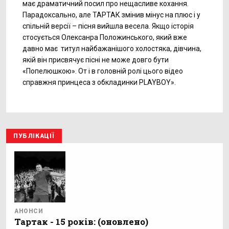
має драматичний посил про нещасливе кохання.
Парадоксально, але ТАРТАК змінив мінус на плюс і у
спільній версії – пісня вийшла весела. Якщо історія
стосується Олексанра Положинського, який вже
давно має титул найбажанішого холостяка, дівчина,
якій він присвячує пісні не може довго бути
«Попелюшкою». От і в головній ролі цього відео
справжня принцеса з обкладинки PLAYBOY».
ПУБЛІКАЦІЇ
АНОНСИ
Тартак - 15 років: (оновлено)