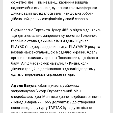
сюжетної лінії. Тим не менш, картинка вийшла
надзвичайно стильною, сучасною та атмосферною.
Дуже радий, що вдалось залучити до цієї роботи
дійсно найкращих спеціалістів у своїй справі!»
Окрім власне Тартак та Нумер 482 , у відео відзнялись
ще дві спеціально запрошені супер-стар. Головною
героїнею стала дівчина на ім’я Адель. Журнал
PLAYBOY подарував дівчині титул PLAYMATE року та
назвав найсексуальнішою моделлю України. Адель
органічно вжилась в роль « Попелюшки», що тікає з
балу . А під час зйомок на вулицях Києва, коли
дівчина граційно дефілювала в доволі відвертому
одязі, створювались справжні затори.
Адель Вакула:
«Взяти участь у зйомках
запропонував Віктор Скуратовський. Мені
сподобалась ідея. Мені вже давно подобається пісня
«Понад Хмарами». Тому долучитись до створення
нового шедевру гурту ТАРТАК було дуже цікаво.