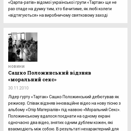
«Qарпа-ратів» відомої української групи «Тартак» ще не
раз спаде на думку тим, хто бачитиме, як любі колеги
«відтягуються» на виробничому святковому заході
НОВИНИ
Сашко Положинський відзняв
«моральний секс»
30.11.2010
Лідер гурту «Тартак» Сашко Положинський дебютував як
режисер. Співак відзняв інноваційне відео на нову пісню з
альбому «Опір Матеріалів» під назвою «Моральний Секс».
Положинському вдалося поєднати на одному екрані
одночасно два відео, знятих одним дублем кожен, які
взаємодіють між собою. В результаті нехарактерний для