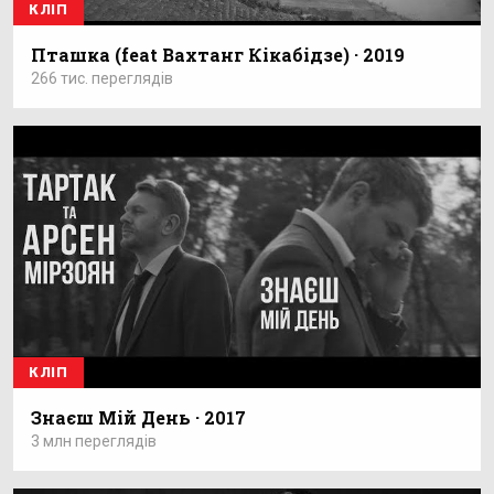
КЛІП
Пташка (feat Вахтанг Кікабідзе) · 2019
266 тис. переглядів
КЛІП
Знаєш Мій День · 2017
3 млн переглядів