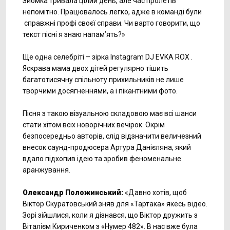
Зйомка тривала цілий день, але час пролетів
непомітно. Працювалось легко, адже в команді були
справжні профі своєї справи. Чи варто говорити, що
текст пісні я знаю напам’ять?»
Ще одна селебріті – зірка Instagram DJ EVKA ROX .
Яскрава мама двох дітей регулярно тішить
багатотисячну спільноту прихильників не лише
творчими досягненнями, а і пікантними фото.
Пісня з такою візуальною складовою має всі шанси
стати хітом всіх новорічних вечірок. Окрім
безпосередньо авторів, слід відзначити величезний
внесок саунд-продюсера Артура Данієляна, який
вдало підхопив ідею та зробив феноменальне
аранжування.
Олександр Положинський:
«Давно хотів, щоб
Віктор Скуратовський зняв для «Тартака» якесь відео.
Зорі зійшлися, коли я дізнався, що Віктор дружить з
Віталієм Кириченком з «Нумер 482». В нас вже була