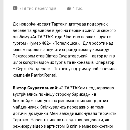
718 тис. переглядів
4 тис.
До новорічних свят Тартак підготував подарунок –
веселе та драйвове відео на перший сингл зі свіжого
альбому «АнТАРТАКтида. Частина перша» - дует з
гуртом «Нумер 482» «Попелюшка». Для роботи над
кліпом вдалось залучити справді зіркову команду.
Режисером став Віктор Скуратовський – автор кліпів
цілої когорти відомих гуртів та виконавців. Оператор
– Серж «Бандерас» . Технічну підтримку забезпечила
компанія Patriot Rental.
Віктор Скуратовький:
«З ТАРТАКом неодноразово
зустрічались по «іншу сторону барикад» - в
бекстейджі виступів на різноманітних концертних
майданчиках. Спілкувались переважно на теми
дотичні до музики. Мені завжди імпонувала творчість
Тартака . Нарешті випала нагода попрацювати, як
режисеру відео з артистом. В кліпі немає конкретної