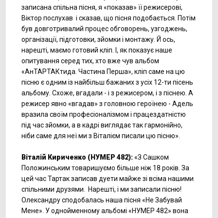
записана спільна пісня, я «показав» її режисерові,
Віктор послухав і сказав, що пісня подобається. Потім
був довготривалий процес обговорень, узгоджень,
організації, підготовки, зйомки і монтажу. Й ось,
нарешті, маємо готовий кліп. І, як показує наше
опитування серед тих, хто вже чув альбом
«АнТАРТАКтида. Частина Перша», кліп саме на цю
пісню є одним із найбільш бажаних з усіх 12-ти пісень
альбому. Схоже, вгадали - і з режисером, і з піснею. А
режисер явно «вгадав» з головною героїнею - Адель
вразила своїм професіоналізмом і працездатністю
під час зйомки, а в кадрі виглядає так гармонійно,
ніби саме для неї ми з Віталієм писали цю пісню».
Віталій Кириченко (НУМЕР 482):
«З Сашком
Положинським товаришуємо більше ніж 18 років. За
цей час Тартак записав дуети майже зі всіма нашими
спільними друзями. Нарешті, і ми записали пісню!
Олександру сподобалась наша пісня «Не Забувай
Мене». У однойменному альбомі «НУМЕР 482» вона