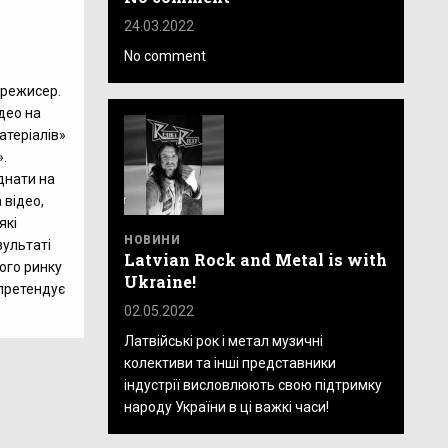
24.03.2022
No comment
 режисер.
ідео на
атеріалів»
.
днати на
 відео,
які
НОВИНИ
зультаті
Latvian Rock and Metal is with
ого ринку
Ukraine!
претендує
02.05.2022
Латвійські рок і метал музичні
колективи та інші представники
індустрії висловлюють свою підтримку
народу України в ці важкі часи!