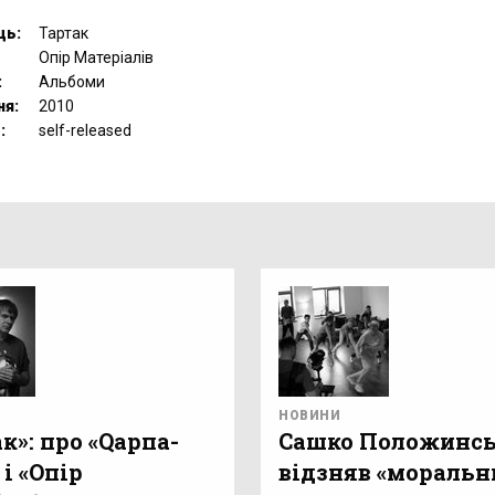
ць:
Тартак
Опір Матеріалів
:
Альбоми
ня:
2010
:
self-released
НОВИНИ
к»: про «Qарпа-
Сашко Положинс
 і «Опір
відзняв «моральн