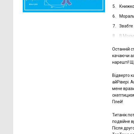
5.
Книжко
6.
Мораль
7.
Звабте
8.
В Моєму
Останній с
качаючи ал
нарешті! Щ
Відверто к
айРівері. 
мене врази
скептицизм
Плей!
Титанік по
подвійне вр
Після друг