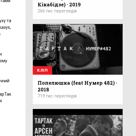
стами.
Кікабідзе) · 2019
266 тис. переглядів
уху та
казує,
з
и
ьому
КЛІП
ічний
Попелюшка (feat Нумер 482) ·
ї
2018
ТарТак
719 тис. переглядів
я