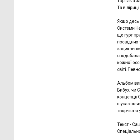
ТарТак з з
Та в ліриці
Якщо десь 
Системи Не
що гурт пр
провідних 
зацикленіс
сподобалас
кожної осо
світі. Пев
Альбом вий
Вибух, чи 
концепції 
шукає шлях
творчістю у
Текст - Са
Спеціально