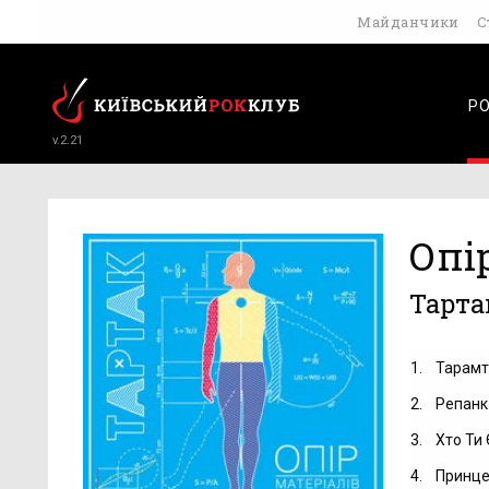
Майданчики
С
Р
v.2.21
Опі
Тарта
1.
Тарамт
2.
Репанк
3.
Хто Ти 
4.
Принце