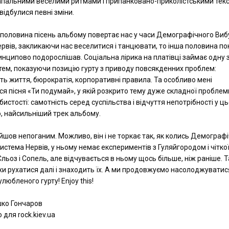
апальними веселими ритмами і припанковано-приколістськими тек
 відбулися певні зміни.
половина пісень альбому повертає нас у часи Демографічного Виб
рвів, закликаючи нас веселитися і танцювати, то інша половина по
инципово подорослішав. Соціальна лірика на платівці займає одну 
тем, показуючи позицію гурту з приводу повсякденних проблем:
ть життя, бюрократія, корпоративні правила. Та особливо мені
я пісня «Ти подумай», у якій розкрито тему дуже складної проблем
бистості: самотність серед суспільства і відчуття непотрібності у ц
но, найсильніший трек альбому.
шов непоганим. Можливо, він і не торкає так, як колись Демограф
Система Нервів, у ньому немає експериментів з Гуляйгородом і чітко
Сльоз і Сопель, але відчувається в ньому щось більше, ніж раніше. 
и рухатися далі і знаходить їх. А ми продовжуємо насолоджуватис
любленого гурту! Enjoy this!
шко Гончаров
 для rock.kiev.ua