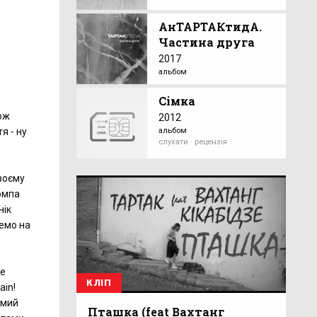
АнТАРТАКтидА.
Частина друга
2017
альбом
Сімка
ож
2012
альбом
я - ну
слухати · рецензія
воєму
помпа
нік
немо на
не
КЛІП
ain!
амий
Пташка (feat Вахтанг