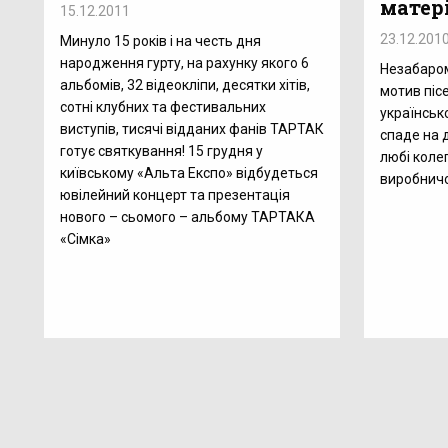
матер
15.12.2011
23.12.201
Минуло 15 років і на честь дня
народження гурту, на рахунку якого 6
Незабаром 
альбомів, 32 відеокліпи, десятки хітів,
мотив піс
сотні клубних та фестивальних
українськ
виступів, тисячі відданих фанів ТАРТАК
спаде на 
готує святкування! 15 грудня у
любі коле
київському «Альта Експо» відбудеться
виробничо
ювілейний концерт та презентація
нового – сьомого – альбому ТАРТАКА
«Сімка»