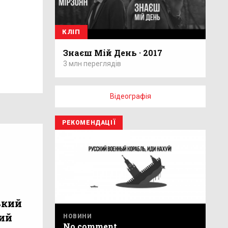
КЛІП
Знаєш Мій День · 2017
3 млн переглядів
Відеографія
РЕКОМЕНДАЦІЇ
ький
ий
НОВИНИ
No comment