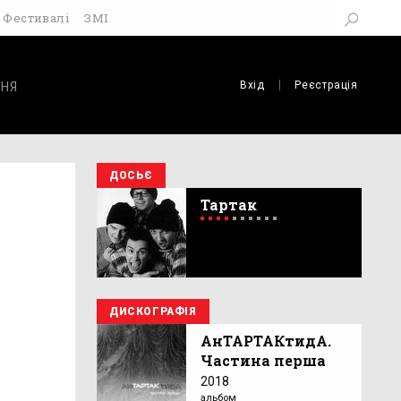
Фестивалі
ЗМІ
Вхід
Реєстрація
НЯ
ДОСЬЄ
Тартак
ДИСКОГРАФІЯ
АнТАРТАКтидА.
Частина перша
2018
альбом