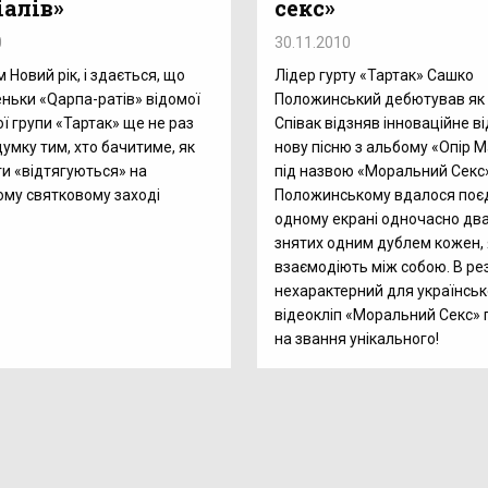
іалів»
секс»
0
30.11.2010
Новий рік, і здається, що
Лідер гурту «Тартак» Сашко
еньки «Qарпа-ратів» відомої
Положинський дебютував як
ої групи «Тартак» ще не раз
Співак відзняв інноваційне в
думку тим, хто бачитиме, як
нову пісню з альбому «Опір М
ги «відтягуються» на
під назвою «Моральний Секс»
му святковому заході
Положинському вдалося поє
одному екрані одночасно два
знятих одним дублем кожен, 
взаємодіють між собою. В ре
нехарактерний для українськ
відеокліп «Моральний Секс» 
на звання унікального!