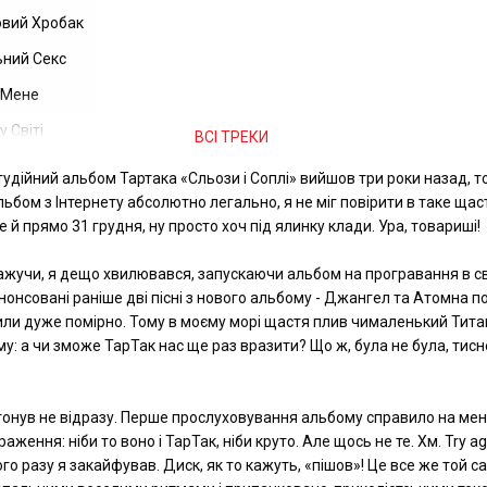
вий Хробак
ний Секс
 Мене
 Світі
ВСІ ТРЕКИ
тудійний альбом Тартака «Сльози і Соплі» вийшов три роки назад, т
ьбом з Інтернету абсолютно легально, я не міг повірити в таке щаст
е й прямо 31 грудня, ну просто хоч під ялинку клади. Ура, товариші!
ажучи, я дещо хвилювався, запускаючи альбом на програвання в с
Анонсовані раніше дві пісні з нового альбому - Джангел та Атомна 
ли дуже помірно. Тому в моєму морі щастя плив чималенький Тита
у: а чи зможе ТарТак нас ще раз вразити? Що ж, була не була, тис
тонув не відразу. Перше прослуховування альбому справило на ме
аження: ніби то воно і ТарТак, ніби круто. Але щось не те. Хм. Try ag
ого разу я закайфував. Диск, як то кажуть, «пішов»! Це все же той с