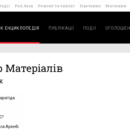
тудії
Реп.бази
Ремонт та тюнінг
Навчання
Магазини
ОК.ЕНЦИКЛОПЕДІЯ
ПУБЛІКАЦІЇ
ПОДІЇ
ОГОЛОШЕН
р Матеріалів
к
аратіда
Є?
са Аренбі