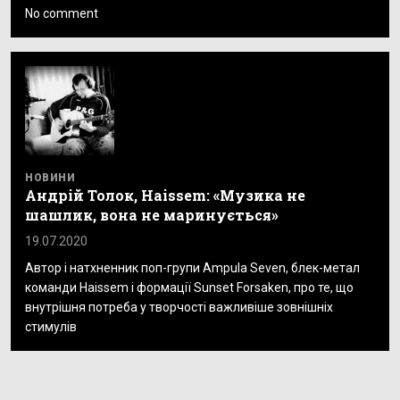
No comment
НОВИНИ
Андрій Толок, Haissem: «Музика не
шашлик, вона не маринується»
19.07.2020
Автор і натхненник поп-групи Ampula Seven, блек-метал
команди Haissem і формації Sunset Forsaken, про те, що
внутрішня потреба у творчості важливіше зовнішніх
стимулів