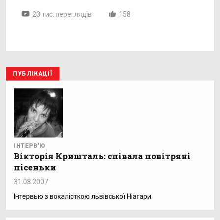
23 тис. переглядів
158
ПУБЛІКАЦІЇ
ІНТЕРВ'Ю
Вікторія Кришталь: співала повітряні
пісеньки
31.08.2007
Інтервью з вокалісткою львівської Ніагари