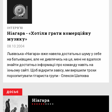
ІНТЕРВ'Ю
Ніагара - «Хотіли грати комерційну
музику»
08.10.2004
Львівська «Ніагара» вже навела достатьньо шуму у себе
на батьківщині, але не дивлячись на це, мені не вдалося
знайти достатньо інформації про команду навіть на
їхньому сайті. Щоб відкрити завісу, ми вирішили трохи
порозпитувати гітариста групи - Олексія Шатєєва
ДОСЬЄ
Ніагара