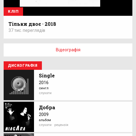
КЛІП
Тільки двоє · 2018
37 тис. переглядів
Відеографія
ДИСКОГРАФІЯ
Single
2016
сингл
слухати
Добра
2009
альбом
слухати · рецензія