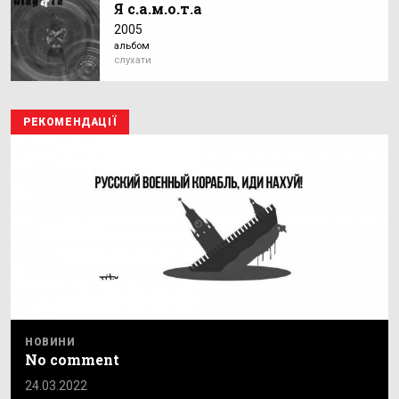
Я с.а.м.о.т.а
2005
альбом
слухати
РЕКОМЕНДАЦІЇ
НОВИНИ
No comment
24.03.2022