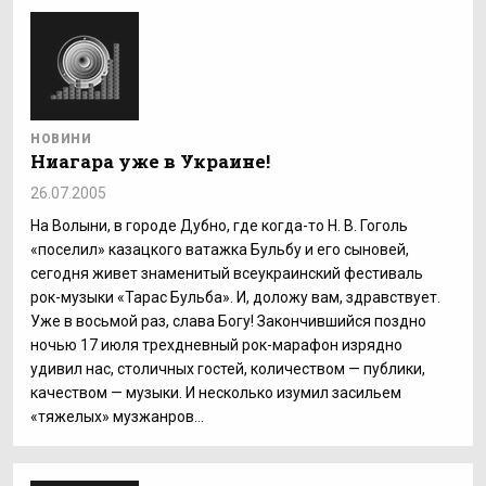
НОВИНИ
Ниагара уже в Украине!
26.07.2005
На Волыни, в городе Дубно, где когда-то Н. В. Гоголь
«поселил» казацкого ватажка Бульбу и его сыновей,
сегодня живет знаменитый всеукраинский фестиваль
рок-музыки «Тарас Бульба». И, доложу вам, здравствует.
Уже в восьмой раз, слава Богу! Закончившийся поздно
ночью 17 июля трехдневный рок-марафон изрядно
удивил нас, столичных гостей, количеством — публики,
качеством — музыки. И несколько изумил засильем
«тяжелых» музжанров…