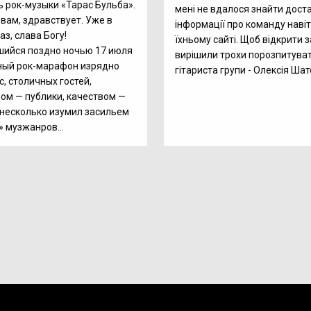
 рок-музыки «Тарас Бульба».
мені не вдалося знайти дост
 вам, здравствует. Уже в
інформації про команду навіт
аз, слава Богу!
їхньому сайті. Щоб відкрити з
шийся поздно ночью 17 июля
вирішили трохи порозпитува
ный рок-марафон изрядно
гітариста групи - Олексія Ша
с, столичных гостей,
ом — публики, качеством —
 несколько изумил засильем
» музжанров…