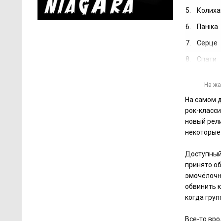
5.
Колиха
6.
Паніка
7.
Серце
8.
Спати
На жа
На самом д
рок-класси
новый рели
некоторые 
Доступный
принято об
эмочёлочни
обвинить к
когда груп
Все-то вро