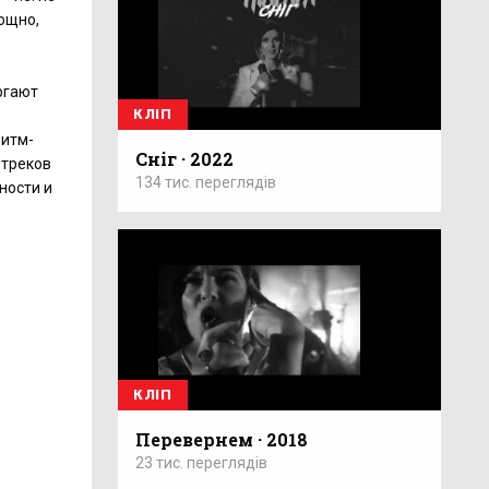
ощно,
ргают
КЛІП
ритм-
Сніг · 2022
 треков
134 тис. переглядів
ности и
КЛІП
Перевернем · 2018
23 тис. переглядів