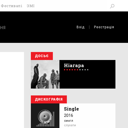
Фестивалі
ЗМІ
Вхід
Реєстрація
НЯ
ДОСЬЄ
Ніагара
ДИСКОГРАФІЯ
Single
2016
сингл
слухати