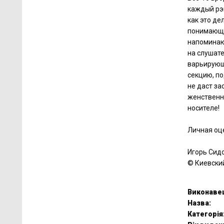
каждый рэ
как это де
понимающи
напоминаю
на слушат
варьирующ
секцию, п
не даст за
женственно
носителе!
Личная оце
Игорь Сид
© Киевски
Виконаве
Назва:
Категорія