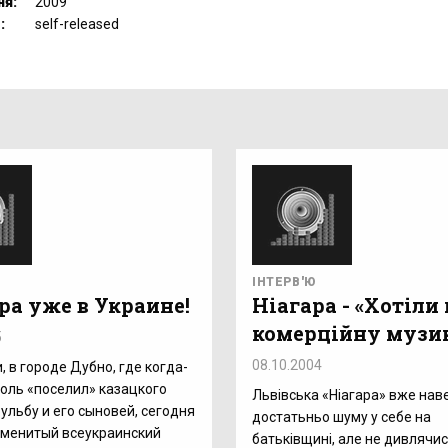
ня:
2009
:
self-released
ІНТЕРВ'Ю
ра уже в Украине!
Ніагара - «Хотіли
комерційну музи
5
08.10.2004
, в городе Дубно, где когда-
оголь «поселил» казацкого
Львівська «Ніагара» вже нав
ульбу и его сыновей, сегодня
достатьньо шуму у себе на
аменитый всеукраинский
батьківщині, але не дивлячис