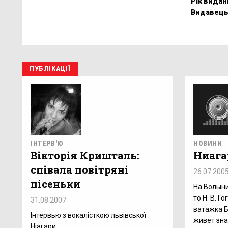
Рік видан
Видавець
ПУБЛІКАЦІЇ
ІНТЕРВ'Ю
НОВИНИ
Вікторія Кришталь:
Ниага
співала повітряні
26.07.200
пісеньки
На Волыни
то Н. В. Г
31.08.2007
ватажка Б
Інтервью з вокалісткою львівської
живет зн
Ніагари