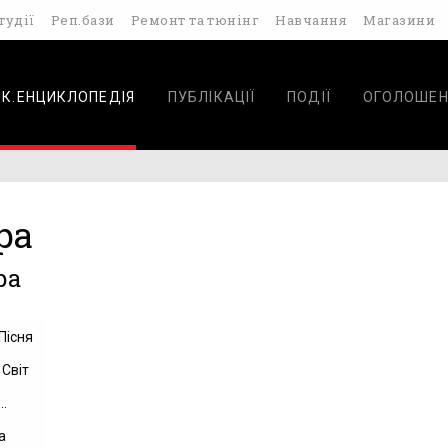
тудії
Реп.бази
Ремонт та тюнінг
Навчання
Магазини
ОК.ЕНЦИКЛОПЕДІЯ
ПУБЛІКАЦІЇ
ПОДІЇ
ОГОЛОШЕН
ра
ра
Пісня
 Світ
..
а