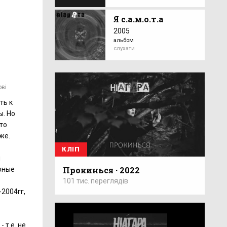
Я с.а.м.о.т.а
2005
альбом
слухати
ові
ть к
ы. Но
то
же.
КЛІП
й
Прокинься · 2022
 юные
101 тис. переглядів
2004гг,
 т.е. не