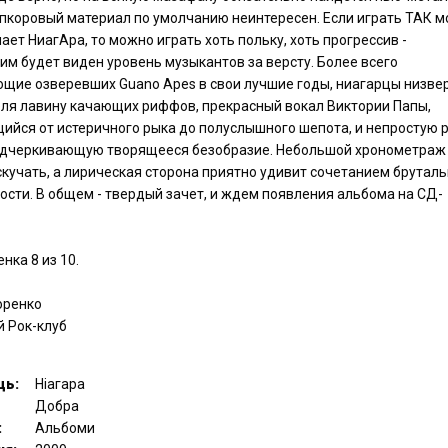
пкоровый материал по умолчанию неинтересен. Если играть ТАК м
лает НиагАра, то можно играть хоть польку, хоть прогрессив -
м будет виден уровень музыкантов за версту. Более всего
щие озверевших Guano Apes в свои лучшие годы, ниагарцы низве
еля лавину качающих риффов, прекрасный вокал Виктории Папы,
ийся от истеричного рыка до полуслышного шепота, и непростую 
одчеркивающую творящееся безобразие. Небольшой хронометраж
скучать, а лирическая сторона приятно удивит сочетанием бруталь
сти. В общем - твердый зачет, и ждем появления альбома на СД-
нка 8 из 10.
оренко
й Рок-клуб
ць:
Ніагара
Добра
:
Альбоми