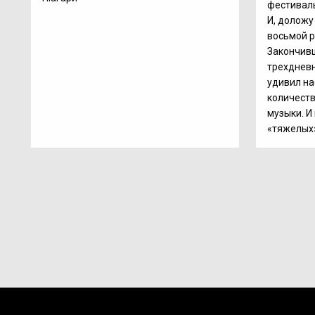
фестиваль
И, доложу
восьмой р
Закончив
трехднев
удивил на
количеств
музыки. И
«тяжелых