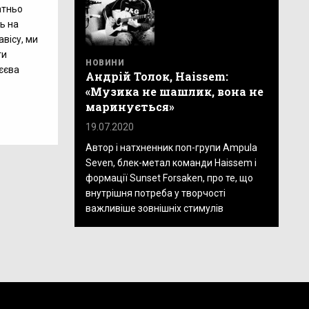
атньо
ь на
авісу, ми
ти
НОВИНИ
тєєва
Андрій Толок, Haissem:
«Музика не шашлик, вона не
маринується»
19.07.2020
Автор і натхненник поп-групи Ampula
Seven, блек-метал команди Haissem і
формації Sunset Forsaken, про те, що
внутрішня потреба у творчості
важливіше зовнішніх стимулів