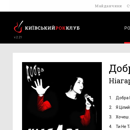
Майданчики
С
Р
v.2.21
Доб
Ніага
1.
Добра 
2.
Я Цілий
3.
Хочеш .
4.
Ти Не Т