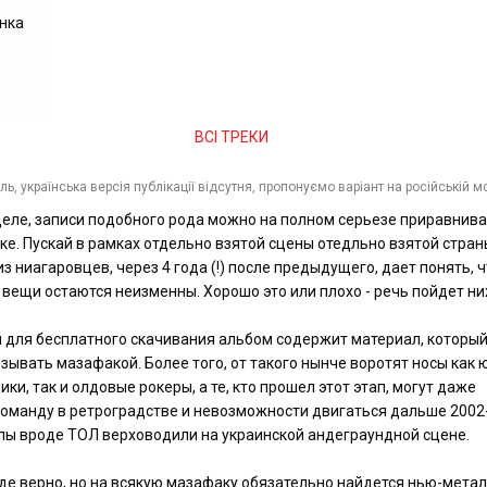
нка
ВСІ ТРЕКИ
ль, українська версія публікації відсутня, пропонуємо варіант на російській м
еле, записи подобного рода можно на полном серьезе приравнива
ке. Пускай в рамках отдельно взятой сцены отедльно взятой стран
з ниагаровцев, через 4 года (!) после предыдущего, дает понять, ч
вещи остаются неизменны. Хорошо это или плохо - речь пойдет ни
 для бесплатного скачивания альбом содержит материал, которы
зывать мазафакой. Более того, от такого нынче воротят носы как
ки, так и олдовые рокеры, а те, кто прошел этот этап, могут даже
оманду в ретроградстве и невозможности двигаться дальше 2002-
пы вроде ТОЛ верховодили на украинской андеграундной сцене.
де верно, но на всякую мазафаку обязательно найдется нью-метал -