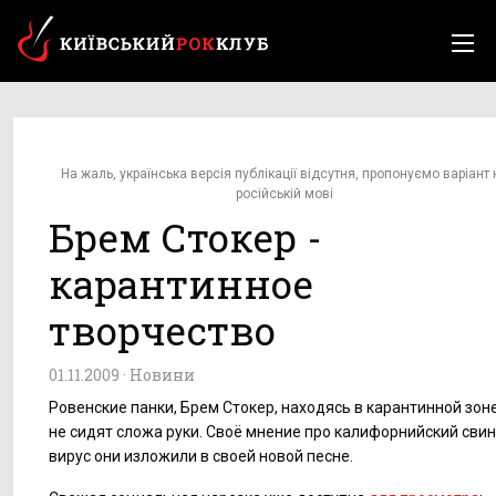
На жаль, українська версія публікації відсутня, пропонуємо варіант 
російській мові
Брем Стокер -
карантинное
творчество
01.11.2009 ·
Новини
Ровенские панки, Брем Стокер, находясь в карантинной зоне
не сидят сложа руки. Своё мнение про калифорнийский сви
вирус они изложили в своей новой песне.