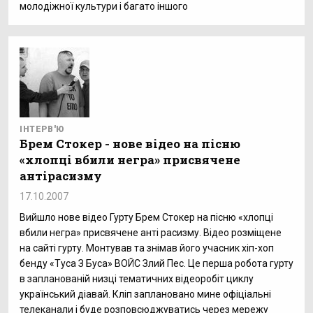
молодіжної культури і багато іншого
ІНТЕРВ'Ю
Брем Стокер - нове відео на пісню
«хлопці вбили негра» присвячене
антірасизму
17.10.2007
Вийшло нове відео Гурту Брем Стокер на пісню «хлопці
вбили негра» присвячене анті расизму. Відео розміщене
на сайті гурту. Монтував та знімав його учасник хіп-хоп
бенду «Туса З Буса» ВОЙС Злий Пес. Це перша робота гурту
в запланованій низці тематичних відеоробіт циклу
український діавай. Кліп заплановано мине офіціальні
телеканали і буде розповсюджуватись через мережу