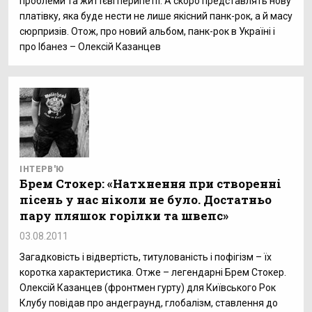
проблеми та життєві перипетії. А скоро представлять нову
платівку, яка буде нести не лише якісний панк-рок, а й масу
сюрпризів. Отож, про новий альбом, панк-рок в Україні і
про Ібанез – Олексій Казанцев
ІНТЕРВ'Ю
Брем Стокер: «Натхнення при створенні
пісень у нас ніколи не було. Достатньо
пару пляшок горілки та швепс»
03.08.2011
Загадковість і відвертість, титулованість і пофігізм – їх
коротка характеристика. Отже – легендарні Брем Стокер.
Олексій Казанцев (фронтмен гурту) для Київського Рок
Клубу повідав про андеграунд, глобалізм, ставлення до