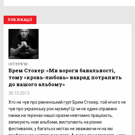
ПУБЛІКАЦІЇ
ІНТЕРВ'Ю
Брем Стокер: «Ми вороги банальності,
тому «кровь-любовь» навряд потрапить
до нашого альбому»
30.10.2013
Хто не чув про рівненський гурт Брем Стокер, той нічого не
чув про українську рок-музику! Ці чи не єдині справжні
панки на теренах нашої країни невтомно працюють,
записують нові альбоми, виступають на різних
фестивалях, у багатьох містах не зважаючи ні на які