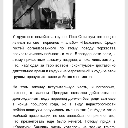
У дружного семейства группы Пост.Скриптум наконец-то
явился на свет первенец – альбом «Послание». Среди
гостей организованного по этому поводу торжества
посчастливилось побывать и мне. Благодарности всем, к
этому причастным выскажу позднее, а пока лишь замечу,
что, наблюдая за творчеством «скриптумов» достаточно
длительное время и будучи небезразличной к судьбе этой
группы, пропустить такое действо я не могла.
На этом закончу вступительную часть, и поговорим,
наконец, о главном. Праздник оказался действительно
долгожданным, ведь первенец должен был родиться еще
в конце прошлого года, но в виду нерасторопности
лейбла-повитухи получилось именно так (не будем уж о
майской презентации, не состоявшейся по причине того,
что презентовать еще было нечего). Потому придя в
«Квартиру Бабуин» очень хотелось не только группу