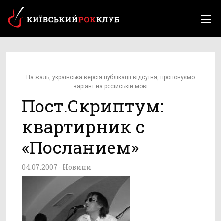
На жаль, українська версія публікації відсутня, пропонуємо
варіант на російській мові
Пост.Скриптум:
квартирник с
«Посланием»
04.07.2007 ·
Новини