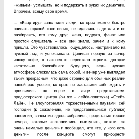
«живьем» услышать, но и подержать в руках их дебютник.
Впрочем, всему свое время.
... «Квартиру» заполнили люди, которых можно быстро
описать фразой «все свои», не вдаваясь в детали и не
разбираясь, кто кому друг, жена, подруга, фанат или
простой слушатель – все они знали, зачем и к кому
пришли. Это чувствовалось, ощущалось, настраивало на
нужный лад и успокаивало. Допивая первую за вечер
чашку кофе, я наконец-то перестала строить догадки
касательно ближайшего будущего, ведь нужная
атмосфера сложилась сама собой, и вечер уже выглядел
таким прекрасным, что даже странно для обычных реалий
нашей рок-тусовки, которые не заставили себя ждать и
проявились на сцене в лице представителя
продюсерского центра (он же – лейбл-повитуха) «Стейт-
Лайн». Не злоупотребляя торжественными паузами, сей
господин (к сожалению, не представившийся публике)
напомнил, зачем мы здесь собрались, представил героев
вечера, которые «согласились выступить, кстати, за
очень немалые деньги» и пообещал, что «те, у кого есть
деньги» после концерта смогут приобрести