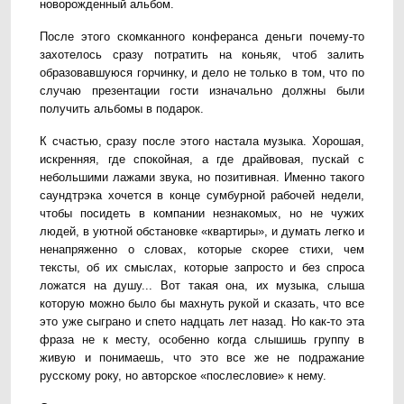
новорожденный альбом.
После этого скомканного конферанса деньги почему-то
захотелось сразу потратить на коньяк, чтоб залить
образовавшуюся горчинку, и дело не только в том, что по
случаю презентации гости изначально должны были
получить альбомы в подарок.
К счастью, сразу после этого настала музыка. Хорошая,
искренняя, где спокойная, а где драйвовая, пускай с
небольшими лажами звука, но позитивная. Именно такого
саундтрэка хочется в конце сумбурной рабочей недели,
чтобы посидеть в компании незнакомых, но не чужих
людей, в уютной обстановке «квартиры», и думать легко и
ненапряженно о словах, которые скорее стихи, чем
тексты, об их смыслах, которые запросто и без спроса
ложатся на душу... Вот такая она, их музыка, слыша
которую можно было бы махнуть рукой и сказать, что все
это уже сыграно и спето надцать лет назад. Но как-то эта
фраза не к месту, особенно когда слышишь группу в
живую и понимаешь, что это все же не подражание
русскому року, но авторское «послесловие» к нему.