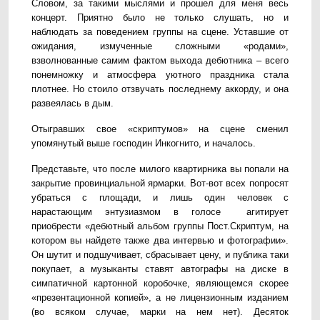
Словом, за такими мыслями и прошел для меня весь
концерт. Приятно было не только слушать, но и
наблюдать за поведением группы на сцене. Уставшие от
ожидания, измученные сложными «родами»,
взволнованные самим фактом выхода дебютника – всего
понемножку и атмосфера уютного праздника стала
плотнее. Но стоило отзвучать последнему аккорду, и она
развеялась в дым.
Отыгравших свое «скриптумов» на сцене сменил
упомянутый выше господин Инкогнито, и началось.
Представьте, что после милого квартирника вы попали на
закрытие провинциальной ярмарки. Вот-вот всех попросят
убраться с площади, и лишь один человек с
нарастающим энтузиазмом в голосе агитирует
приобрести «дебютный альбом группы Пост.Скриптум, на
котором вы найдете также два интервью и фотографии».
Он шутит и подшучивает, сбрасывает цену, и публика таки
покупает, а музыканты ставят автографы на диске в
симпатичной картонной коробочке, являющемся скорее
«презентационной копией», а не лицензионным изданием
(во всяком случае, марки на нем нет). Десяток