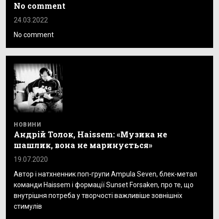
No comment
24.03.2022
No comment
НОВИНИ
Андрій Толок, Haissem: «Музика не
шашлик, вона не маринується»
19.07.2020
Автор і натхненник поп-групи Ampula Seven, блек-метал
команди Haissem і формації Sunset Forsaken, про те, що
внутрішня потреба у творчості важливіше зовнішніх
стимулів