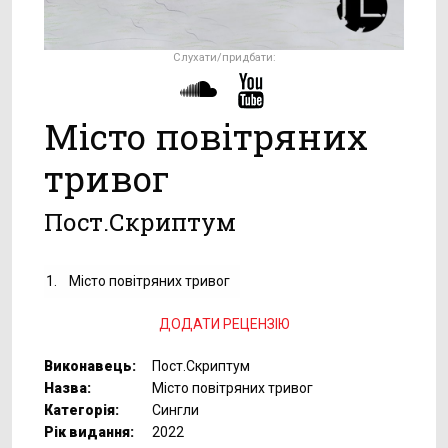
Слухати/придбати:
Місто повітряних
тривог
Пост.Скриптум
1.
Місто повітряних тривог
ДОДАТИ РЕЦЕНЗІЮ
Виконавець:
Пост.Скриптум
Назва:
Місто повітряних тривог
Категорія:
Сингли
Рік видання:
2022