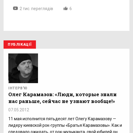
2 тис. переглядів
6
ПУБЛІКАЦІЇ
ІНТЕРВ'Ю
Олег Карамазов: «Люди, которые знали
нас раньше, сейчас не узнают вообще!»
07.05.2012
11 мая исполнится пятьдесят лет Олегу Карамазову —
лидеру киевской рок-группы «Братья Карамазовы». Как и
следовало ожидать, от рок-музыканта, свой юбилей он