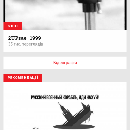
КЛІП
2UPsae · 1999
35 тис. переглядів
Відеографія
РЕКОМЕНДАЦІЇ