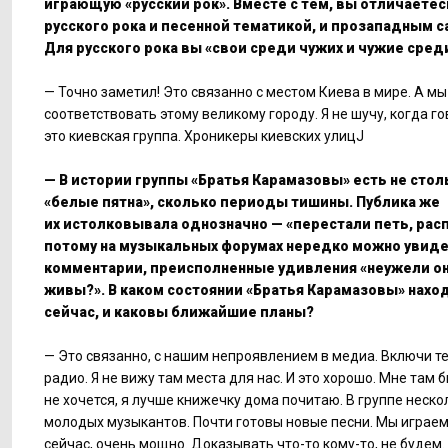
играющую «русский рок». Вместе с тем, вы отличаетес
русского рока и песенной тематикой, и прозападным с
Для русского рока вы «свои среди чужих и чужие среди
— Точно заметил! Это связанно с местом Киева в мире. А м
соответствовать этому великому городу. Я не шучу, когда го
это киевская группа. Хроникеры киевских улицJ
— В истории группы «Братья Карамазовы» есть не стол
«белые пятна», сколько периоды тишины. Публика же
их истолковывала однозначно — «перестали петь, рас
потому на музыкальных форумах нередко можно увид
комментарии, преисполненные удивления «неужели о
живы?». В каком состоянии «Братья Карамазовы» нахо
сейчас, и каковы ближайшие планы?
— Это связанно, с нашим непроявлением в медиа. Включи т
радио. Я не вижу там места для нас. И это хорошо. Мне там 
не хочется, я лучше книжечку дома почитаю. В группе неско
молодых музыкантов. Почти готовы новые песни. Мы играем
сейчас, очень мощно. Доказывать что-то кому-то, не будем.