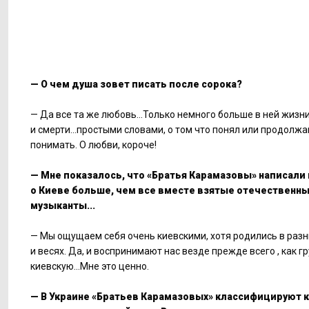
— О чем душа зовет писать после сорока?
— Да все та же любовь...Только немного больше в ней жизн
и смерти...простыми словами, о том что понял или продолж
понимать. О любви, короче!
— Мне показалось, что «Братья Карамазовы» написали
о Киеве больше, чем все вместе взятые отечественн
музыканты...
— Мы ощущаем себя очень киевскими, хотя родились в разн
и весях. Да, и воспринимают нас везде прежде всего , как г
киевскую...Мне это ценно.
— В Украине «Братьев Карамазовых» классифицируют ка