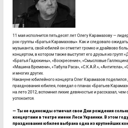
11 мая исполнится пятьдесят лет Олегу Карамазову — лиде
рок-группы «Братья Карамазовы». Как и следовало ожидать,
музыканта, свой юбилей он отметит громко и драйвово бол
концертом, в котором также выступят его друзья из групп 
«Братья Гадюкины», «Воскресение», «Смысловые Галлюцина
«Машина Времени», «Табула Раса», «С.К.А.Й.», «Антитела», 
и многих других.
Накануне юбилейного концерта Олег Карамазов поделился
празднования юбилея, поведал о планах «Братьев Карамаз
на лето 2012, вспомнил лихие девяностые и рассказал, чем
успокоится.
— Ты не единожды отмечал свои Дни рождения соль
концертами в театре имени Леси Украинки. В этом год
празднования юбилея выбрана одна из крупнейших ко