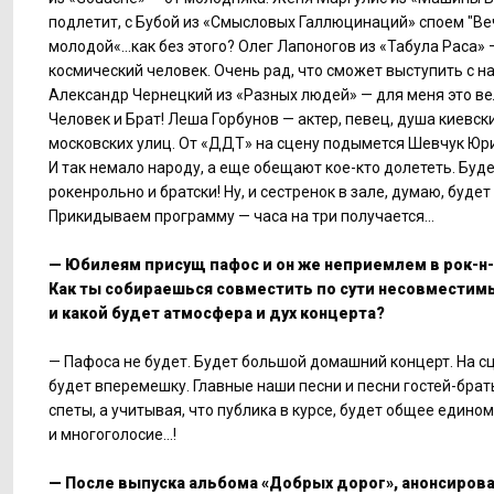
подлетит, с Бубой из «Смысловых Галлюцинаций» споем "Ве
молодой«...как без этого? Олег Лапоногов из «Табула Раса» 
космический человек. Очень рад, что сможет выступить с н
Александр Чернецкий из «Разных людей» — для меня это в
Человек и Брат! Леша Горбунов — актер, певец, душа киевски
московских улиц. От «ДДТ» на сцену подымется Шевчук Юрий
И так немало народу, а еще обещают кое-кто долететь. Буд
рокенрольно и братски! Ну, и сестренок в зале, думаю, будет 
Прикидываем программу — часа на три получается...
— Юбилеям присущ пафос и он же неприемлем в рок-н
Как ты собираешься совместить по сути несовместим
и какой будет атмосфера и дух концерта?
— Пафоса не будет. Будет большой домашний концерт. На с
будет вперемешку. Главные наши песни и песни гостей-брат
спеты, а учитывая, что публика в курсе, будет общее едино
и многоголосие...!
— После выпуска альбома «Добрых дорог», анонсиров