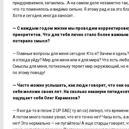
придуриваемся, затаились...А на самом деле незаметно так,
что-то поменялось и видимо сильно. Я этому рад и за это бл
Хотя и сегодня, иногда заносит...
— С каждым годом жизни мы проводим корректировк
приоритетов. Что для тебя лично стало более важным 
потеряло смысл?
— Главные вопросы для меня сегодня: Кто я? Зачем я здесь?
я отсюда уйду? Мир для меня или я для мира? Что есть люб
Смыслы для меня, потихоньку теряет мир окружающий, но я
по этому поводу!
— Часто можно услышать, как люди говорят, что они 
себя моложе своих лет. На сколько накануне пятидеся
ощущает себя Олег Карамазов?
— Я когда-то в песне 2 UP SAE( ту ап сэ) ляпнул, что времени
А потом много позже узнал, что его точно нет! Часы есть, а
нет! Это нормально — не пугайтесь! А еще старцы говорят, ч