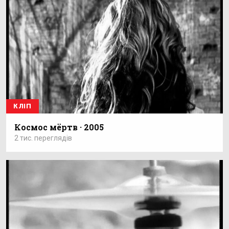
КЛІП
Космос мёртв · 2005
2 тис. переглядів