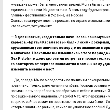
музыки не может быть много почитателей. Могут быть толь
единомышленники. Их достаточно. В этом году будем играть
главных фестивалях и в Украине, и в России.
Осенью планируем плотно проехать по стране с сольниками,
кто захочет, тот услышит.
— В девяностые, когда только начиналась ваша музык
карьера, «Братья Карамазовы» были лихими рокерами,
крушившими гостиничные номера, и не знавшими мер
в алкоголе. Насколько вы изменились с того периода 
Sex Pistols», и доводилось ли встречать позже тех, кт
«в восторге» от первого знакомства с вами, и кому уд
изменить мнение о вас?
— Да, правда! Мы по молодости и по понятиям рокенрольн
правильно. Только рано начали погибать. Господь оставил ж
возможность попробовать разобраться в себе и с жизнью. 
по башке немного надавала. Спасибо! А то, что пережили и 
творили, сейчас самим не вериться, что это с нами было... Л
которые знали нас раньше, сейчас не узнают нас вообще! 