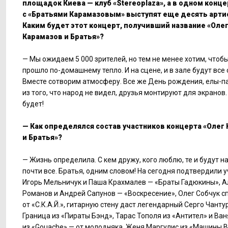
площадок Киева — клуб «Stereoplaza», а в одном конц
с «Братьями Карамазовым» выступят еще десять арти
Каким будет этот концерт, получивший название «Оле
Карамазов и Братья»?
— Мы ожидаем 5 000 зрителей, но тем не менее хотим, чтобы
прошло по-домашнему тепло. И на сцене, и в зале будут все 
Вместе сотворим атмосферу. Все же День рождения, елы-п
из того, что народ не видел, друзья монтируют для экранов.
будет!
— Как определялся состав участников концерта «Олег
и Братья»?
— Жизнь определила. С кем дружу, кого люблю, те и будут н
почти все. Братья, одним словом! На сегодня подтвердили у
Игорь Мельничук и Паша Крахмалев — «Браты Гадюкины», А
Романов и Андрей Сапунов — «Воскресение», Олег Собчук с
от «С.К.А.Й.», гитарную стену даст легендарный Серго Чанту
Граница из «Пираты Бэнд», Тарас Тополя из «Антител» и Ван
из «Gouache» — от молодняка. Женя Маргулис из «Машины 