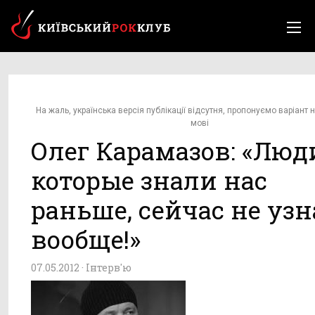
На жаль, українська версія публікації відсутня, пропонуємо варіант н
мові
Олег Карамазов: «Люд
которые знали нас
раньше, сейчас не уз
вообще!»
07.05.2012 ·
Інтерв'ю