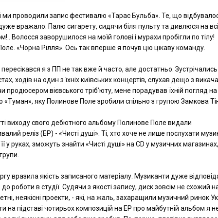
і ми проводили запис фестивалю «Тарас Бульба». Те, що відбувало
 дуже вражало. Палю сигарету, сидячи біля пульту та дивлюся на всі
м!.. Волосся заворушилося на моїй голові і мурахи пробігли по тілу!
оле. «Чорна Рілля». Ось так вперше я почув цю цікаву команду.
 пересікався я з ПП не так вже й часто, але достатньо. Зустрічались
тах, ходів на один з їхніх київських концертів, слухав дещо з викач
чи продюсером вієвського тріб’юту, мене порадував їхній погляд на
 «Туман», яку Полинове Поле зробили спільно з групою Замкова Ті
ті виходу свого дебютного альбому Полинове Поле видали
алий реліз (ЕР) - «Чисті душі». Ті, хто хоче не лише послухати музик
її у руках, зможуть знайти «Чисті душі» на CD у музичних магазинах,
групи.
ргу вразила якість записаного матеріалу. Музиканти дуже відпові
до роботи в студії. Судячи з якості запису, диск зовсім не схожий н
ні, неякісні проекти, - які, на жаль, захаращили музичний ринок Ук
и на підставі чотирьох композицій на ЕР про майбутній альбом я н