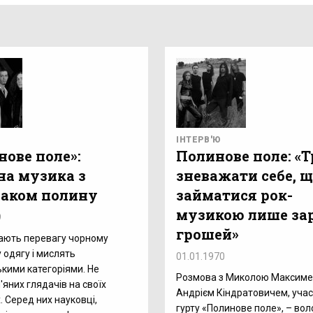
ІНТЕРВ'Ю
нове поле»:
Полинове поле: «Т
на музика з
зневажати себе, 
аком полину
займатися рок-
музикою лише за
9
грошей»
ають перевагу чорному
 одягу і мислять
01.01.1970
кими категоріями. Не
Розмова з Миколою Максиме
'яних глядачів на своїх
Андрієм Кіндратовичем, уча
. Серед них науковці,
гурту «Полинове поле», – во