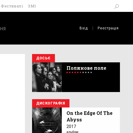
Фестивалі
ЗМІ
Вхід
Реєстрація
НЯ
ДОСЬЄ
Полинове поле
ДИСКОГРАФІЯ
On the Edge Of The
Abyss
2017
альбом