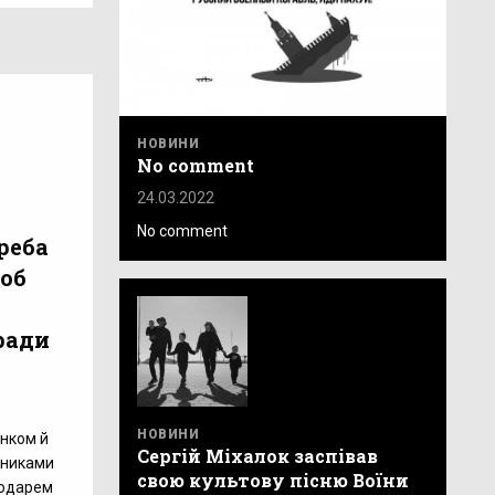
НОВИНИ
No comment
24.03.2022
No comment
реба
щоб
ради
НОВИНИ
нком й
Сергій Міхалок заспівав
сниками
свою культову пісню Воїни
лодарем