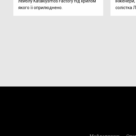
лейблу Kataklysmos Faсtory під крилом
інженери,
якого її оприлюднено.
солістка Л