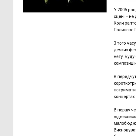
У 2005 роц
сцені – не
Коли рапто
Полинове П
З того часу
деяких фес
нету. Буду
композицію
В передчут
короткотрив
потримати 
концертах 
В першу че
віднеслись 
малобюджет
Висновуват