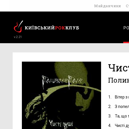
Майданчики
С
Р
v.2.21
Чис
Полин
1.
Вітер з
2.
З попе
3.
Та, що
4.
Чисті д