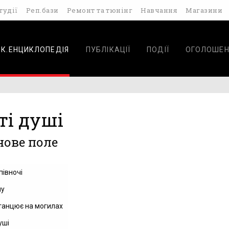
тудії
Реп.бази
Ремонт та тюнінг
Навчання
Магазини
ОК.ЕНЦИКЛОПЕДІЯ
ПУБЛІКАЦІЇ
ПОДІЇ
ОГОЛОШЕН
ті душі
ове поле
 півночі
лу
 танцює на могилах
уші