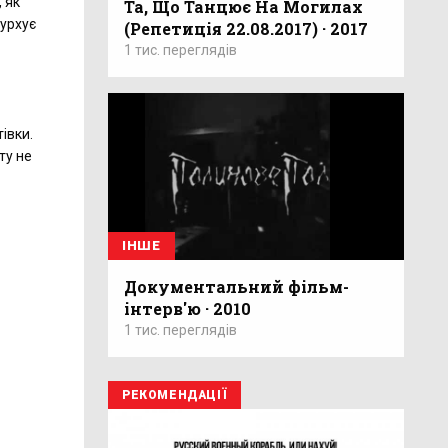
 як
Та, Що Танцює На Могилах
бурхує
(Репетиція 22.08.2017) · 2017
1 тис. переглядів
івки.
ту не
ІНШЕ
Документальний фільм-
інтерв'ю · 2010
1 тис. переглядів
РЕКОМЕНДАЦІЇ