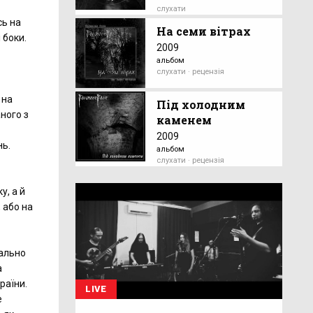
слухати
сь на
На семи вітрах
 боки.
2009
альбом
слухати · рецензія
 на
Під холодним
аного з
каменем
2009
нь.
альбом
слухати · рецензія
у, а й
 або на
дально
а
раїни.
LIVE
е