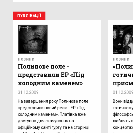
ПУБЛІКАЦІЇ
НОВИНИ
НОВИНИ
Полинове поле -
«Поли
представили EP «Під
готич
холодним каменем»
присм
31.12.2009
01.12.200
На завершення року Полинове поле
Вони відд
представили новий реліз - EP «Під
готичному
холодним каменем». Платівка вже
філософсь
доступна для скачування на
люблять п
офіційному сайті гурту та на сторінці
концертах