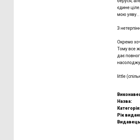
беруся, ал
єдине ціле
мою уяву…
З нетерпін
Окремо хоч
Тому все ж
дає повног
насолоджу
little (сп
Виконаве
Назва:
Категорія
Рік видан
Видавець