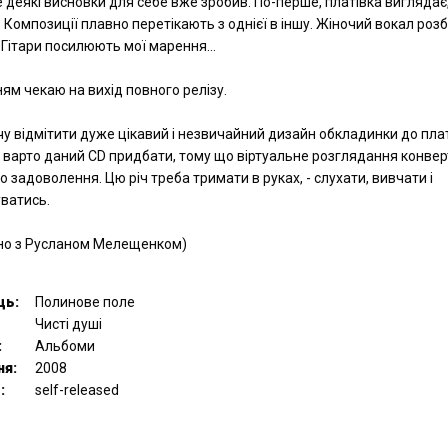
е деякі висновки для себе вже зробив. По-перше, платівка виглядає,
. Композиції плавно перетікають з однієї в іншу. Жіночий вокал роз
 Гітари посилюють мої марення…
ням чекаю на вихід повного релізу.
у відмітити дуже цікавий і незвичайний дизайн обкладинки до плат
 варто даний CD придбати, тому що віртуальне розглядання конвер
о задоволення. Цю річ треба тримати в руках, - слухати, вивчати і
ватись.
ільно з Русланом Мелещенком)
ць:
Полинове поле
Чисті душі
:
Альбоми
ня:
2008
:
self-released