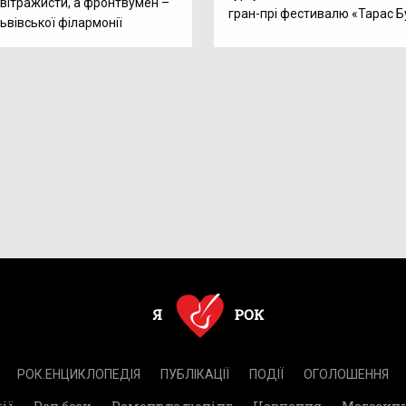
 вітражисти, а фронтвумен –
гран-прі фестивалю «Тарас 
ьвівської філармонії
РОК.ЕНЦИКЛОПЕДІЯ
ПУБЛІКАЦІЇ
ПОДІЇ
ОГОЛОШЕННЯ