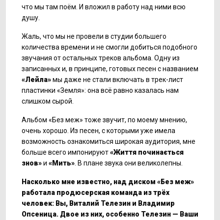
что мы там поём. И вложил в работу над ними всю
душу.
Жаль, что мы не провели в студии большего
количества времени и не смогли добиться подобного
звучания от остальных треков альбома. Одну из
записанных и, в принципе, готовых песен с названием
«Лейла»
мы даже не стали включать в трек-лист
пластинки «Земля»: она всё равно казалась нам
слишком сырой.
Альбом «Без меж» тоже звучит, по моему мнению,
очень хорошо. Из песен, с которыми уже имела
возможность ознакомиться широкая аудитория, мне
больше всего импонируют
«Життя почина
ється
знов»
и
«Мить»
. В плане звука они великолепны.
Насколько мне известно, над диском «Без меж»
работала продюсерская команда из трёх
человек: Вы, Виталий Телезин и Владимир
Опсеница. Двое из них, особенно Телезин — Ваши