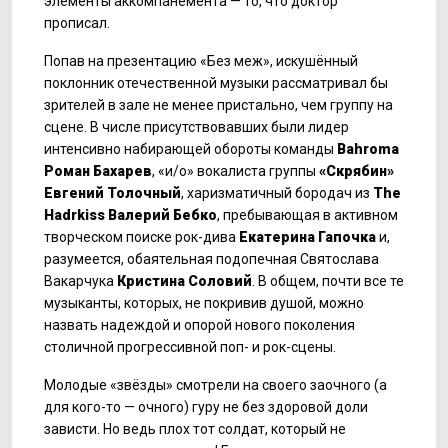
элементы аккомпанемента — то, что доктор
прописал.
Попав на презентацию «Без меж», искушённый
поклонник отечественной музыки рассматривал бы
зрителей в зале не менее пристально, чем группу на
сцене. В числе присутствовавших были лидер
интенсивно набирающей обороты команды
Bahroma
Роман Бахарев
, «и/о» вокалиста группы
«Скрябин»
Евгений Толочный
, харизматичный бородач из
The
Hadrkiss
Валерий Бебко
, пребывающая в активном
творческом поиске рок-дива
Екатерина Гапочка
и,
разумеется, обаятельная подопечная Святослава
Вакарчука
Кристина Соловий
. В общем, почти все те
музыканты, которых, не покривив душой, можно
назвать надеждой и опорой нового поколения
столичной прогрессивной поп- и рок-сцены.
Молодые «звёзды» смотрели на своего заочного (а
для кого-то — очного) гуру не без здоровой доли
зависти. Но ведь плох тот солдат, который не