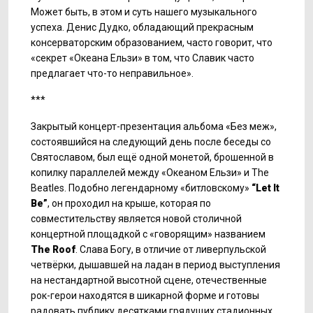
Может быть, в этом и суть нашего музыкального
успеха. Денис Дудко, обладающий прекрасным
консерваторским образованием, часто говорит, что
«секрет «Океана Ельзи» в том, что Славик часто
предлагает что-то неправильное».
***
Закрытый концерт-презентация альбома «Без меж»,
состоявшийся на следующий день после беседы со
Святославом, был ещё одной монетой, брошенной в
копилку параллелей между «Океаном Ельзи» и The
Beatles. Подобно легендарному «битловскому»
“
Let It
Be
”
, он проходил на крыше, которая по
совместительству является новой столичной
концертной площадкой с «говорящим» названием
The
Roof
. Слава Богу, в отличие от ливерпульской
четвёрки, дышавшей на ладан в период выступления
на нестандартной высотной сцене, отечественные
рок-герои находятся в шикарной форме и готовы
радовать публику десятками грядущих стадионных