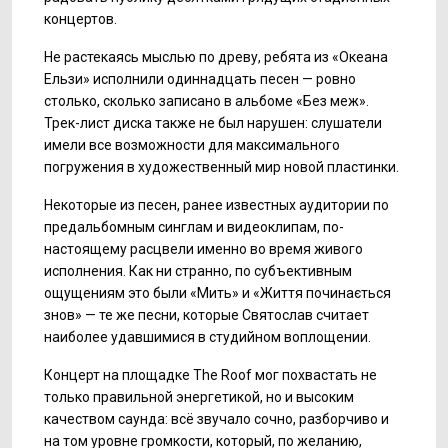
концертов.
Не растекаясь мыслью по древу, ребята из «Океана
Ельзи» исполнили одиннадцать песен — ровно
столько, сколько записано в альбоме «Без меж».
Трек-лист диска также не был нарушен: слушатели
имели все возможности для максимального
погружения в художественный мир новой пластинки.
Некоторые из песен, ранее известных аудитории по
предальбомным синглам и видеоклипам, по-
настоящему расцвели именно во время живого
исполнения. Как ни странно, по субъективным
ощущениям это были «Мить» и «Життя починається
знов» — те же песни, которые Святослав считает
наиболее удавшимися в студийном воплощении.
Концерт на площадке The Roof мог похвастать не
только правильной энергетикой, но и высоким
качеством саунда: всё звучало сочно, разборчиво и
на том уровне громкости, который, по желанию,