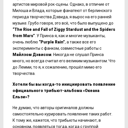
артистов мировой рок-сцены. Однако, в отличие от
Милоша и Влада, которые фанатеют от берлинского
периода творчества Дэвида, я вырос на его ранней
музыке. Грубо говоря, это всё, что было выпущено до
“The Rise and Fall of Ziggy Stardust and the Spiders
from Mars”
. У Принса я, как и многие музыканты,
очень люблю
“
Purple
Rain
”
, а также все его
эксперименты с фанком, совместные работы с
Майлзом Дэвисом
. Никогда не слушал Принса
много, но всегда считал его великим музыкантом. Что
до Лемми, то я, к сожалению, прошёл мимо его
творчества.
Хотели бы вы когда-то инициировать появление
официального трибьют-альбома «Океана
Ельзи»?
Не думаю, что авторы оригиналов должны
самостоятельно курировать появление таких работ.
К тому же, кажется, что трибьюты начинают, в
основном, появляться тогда, когда с группой