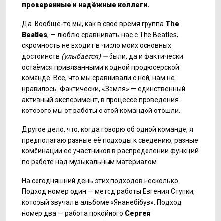
проверенные и надёжные коллеги.
Да. Вообще-то мы, как в своё время группа
The
Beatles
, — люблю сравнивать нас с The Beatles,
скромность не входит в число моих основных
достоинств
(улыбается) —
были, да и фактически
остаёмся привязанными к одной продюсерской
команде. Всё, что мы сравнивали с ней, нам не
нравилось. Фактически, «Земля» — единственный
активный эксперимент, в процессе проведения
которого мы от работы с этой командой отошли.
Другое дело, что, когда говорю об одной команде, я
предполагаю разные её подходы к сведению, разные
комбинации её участников в распределении функций
по работе над музыкальным материалом.
На сегодняшний день этих подходов несколько.
Подход номер один — метод работы Евгения Ступки,
который звучал в альбоме «Янанебібув». Подход
номер два — работа покойного
Сергея