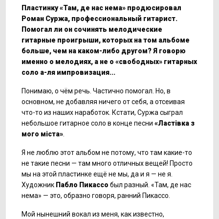
Пластинку «Там, де нас нема» продюсировал
Роман Суржа, профессиональный гитарист.
Помогал ли он сочинять мелодические
гитарные проигрыши, которых на том альбоме
больше, чем на каком-либо другом? Я говорю
именно о мелодиях, а не о «свободных» гитарных
соло а-ля импровизация...
Понимаю, о чём речь. Частично помогал. Но, в
основном, не добавляя ничего от себя, а отсеивая
что-то из наших наработок. Кстати, Суржа сыграл
небольшое гитарное соло в конце песни
«Ласт
івка з
мого міста»
.
Я не люблю этот альбом не потому, что там какие-то
не такие песни — там много отличных вещей! Просто
мы на этой пластинке ещё не мы, да и я — не я.
Художник
Пабло Пикассо
был разный. «Там, де нас
нема» — это, образно говоря, ранний Пикассо.
Мой нынешний вокал из меня, как известно,