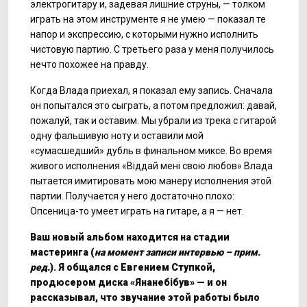
электрогитару и, задевая лишние струны, — толком
играть на этом инструменте я не умею — показал те
напор и экспрессию, с которыми нужно исполнить
чистовую партию. С третьего раза у меня получилось
нечто похожее на правду.
Когда Влада приехал, я показал ему запись. Сначала
он попытался это сыграть, а потом предложил: давай,
пожалуй, так и оставим. Мы убрали из трека с гитарой
одну фальшивую ноту и оставили мой
«сумасшедший» дубль в финальном миксе. Во время
живого исполнения «Віддай мені свою любов» Влада
пытается имитировать мою манеру исполнения этой
партии. Получается у него достаточно плохо:
Опсеница-то умеет играть на гитаре, а я — нет.
Ваш новый альбом находится на стадии
мастеринга (
на момент записи интервью – прим.
ред.
). Я общался с Евгением Ступкой,
продюсером диска «Янанебібув»
— и он
рассказывал, что звучание этой работы было