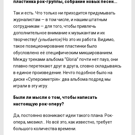
пластинка рок-группы, собрание новых песен...
Так и есть. Что только ни приходится придумывать
журналистам — в том числе, и нашим штатным
сотрудникам — для того, чтобы привлечь
дополнительное внимание к музыкантам и их
творчеству!
(улыбается)
Но это их работа. Видимо,
такое позиционирование пластинки было
обусловлено её специфическим микшированием.
Между треками альбома “Gloria” почти нет пауз, они
плавно перетекают друг в друга, словно складываясь
в единое произведение. Нечто подобное было на
диске «Суперсиметрія»: два альбома подряд мы
играли в эту игру.
Были ли мысли о том, чтобы написать
настоящую рок-оперу?
Да, постоянно возникают идеи такого плана. Рок-
опера, мюзикл... Но всё это, как известно, требует
большого количества времени.