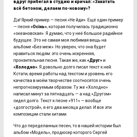
вдруг прибегал в студию и кричал: «Закатать
всё бетоном, делаем по-новому»?
Да! Яркий пример — песня «Не йди». Ещё один пример
— песня
«Ос
інь»
, которая получилась традиционно
«океановская». Я думаю, что у неё большое радийное
будущее. Это не самая моя любимая вещь на
альбоме «Без меж». Но уверен, что она будет
нравиться людям: это очень искренняя,
пронзительная песня. Такая же, как
«Друг»
и
«Холодно»
. Я довольно долго писал текст к ней.
Кстати, время работы над текстом и уровень его
качества в моём творчестве соотносятся очень
непрогнозируемым образом. Ту же «Холодно»
написал минут за пятнадцать — а над «Другом»
сидел долго. Текст к песне «911» — вообще
«долгострой», я его два месяца делал. И все эти
композиции стали хитами.
Что до переделанных песен, то в нашей истории был
альбом «Модель», продюсер которого Сергей