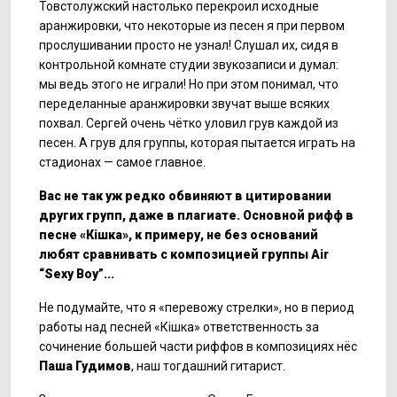
Товстолужский настолько перекроил исходные
аранжировки, что некоторые из песен я при первом
прослушивании просто не узнал! Слушал их, сидя в
контрольной комнате студии звукозаписи и думал:
мы ведь этого не играли! Но при этом понимал, что
переделанные аранжировки звучат выше всяких
похвал. Сергей очень чётко уловил грув каждой из
песен. А грув для группы, которая пытается играть на
стадионах — самое главное.
Вас не так уж редко обвиняют в цитировании
других групп, даже в плагиате. Основной рифф в
песне «Кішка»,
к примеру, не без оснований
любят сравнивать с композицией группы
Air
“
Sexy
Boy
”...
Не подумайте, что я «перевожу стрелки», но в период
работы над песней «Кішка» ответственность за
сочинение большей части риффов в композициях нёс
Паша Гудимов
, наш тогдашний гитарист.