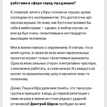
работами в сфере саунд-продакшна?
Я, пожалуй, ничего у Юры толком не слушал, кроме
последних его экспериментов. Это достаточно арт-
хаусная музыка. Не знаю, как Хусточка проявил бы
себя в мейнстриме — однако, в любом случае, он
всегда был очень талантливым и нестандартно
мыслящим человеком.
Мне в жизни повезло с окружением. Я считаю, что в
моей группе, а также во всех моих параллельных
проектах играют только талантливые музыканты.
Одна из моих сильных сторон: я интуитивно чувствую,
с кем можно работать, а с кем нельзя. И у каждого из
коллег по музыкальному цеху я научился чему-то
полезному.
Денис, Паша и Юра дали мне понять, что такое рок-
группа в принципе: я ведь до первой репетиции с
ними ни разу в жизни не стоял рядом с ударной
установкой!
Дмитрий Шуров
пробудил во мне