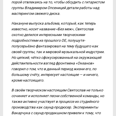
порой отвлекаясь на то, чтобы обсудить с гитаристом
группы Владимиром Опсеницей детали работы над
мастерингом свежего диска.
Накануне выпуска альбома, который, как теперь
известно, носит название «Без меж», Святослав
охотно делился интересными творческими
подробностями из прошлого ОЕ, полушутя-
полусерьёзно фантазировал на тему будущего как
своей группы, так и мировой музыкальной индустрии.
Но цепкий, чётко сфокусированный на окружающей
действительности взгляд фронтмена «Океанов»
говорил о том, что в данный период жизни его, по
большому счёту, интересует настоящее — и ничего,
кроме настоящего.
В своём творческом настоящем Святослав не только
сочиняет и исполняет песни собственной команды, но
также активно участвует в процессе их студийного
производства как саунд-продюсер. Эксперименты
Вакарчука с саунд-продакшном привели к тому, что