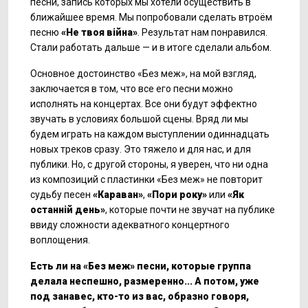
песни, запись которых мы хотели осуществить в
ближайшее время. Мы попробовали сделать втроём
песню
«Не твоя
війна»
. Результат нам понравился.
Стали работать дальше — и в итоге сделали альбом.
Основное достоинство «Без меж», на мой взгляд,
заключается в том, что все его песни можно
исполнять на концертах. Все они будут эффектно
звучать в условиях большой сцены. Вряд ли мы
будем играть на каждом выступлении одиннадцать
новых треков сразу. Это тяжело и для нас, и для
публики. Но, с другой стороны, я уверен, что ни одна
из композиций с пластинки «Без меж» не повторит
судьбу песен
«Караван»
,
«Пори року»
или
«Як
ост
анній день»
, которые почти не звучат на публике
ввиду сложности адекватного концертного
воплощения.
Есть ли на «Без меж» песни, которые группа
делала неспешно, размеренно... А потом, уже
под занавес, кто-то из вас, образно говоря,