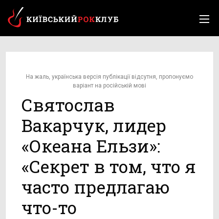
На жаль, українська версія публікації відсутня, пропонуємо
варіант на російській мові
Святослав
Вакарчук, лидер
«Океана Ельзи»:
«Секрет в том, что я
часто предлагаю
что-то