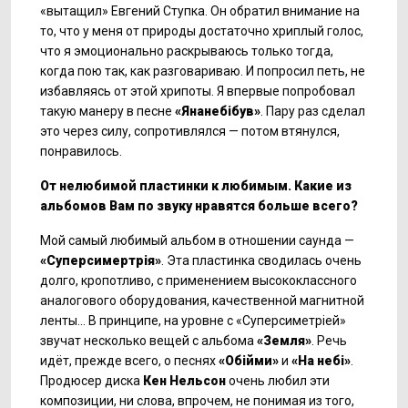
«вытащил» Евгений Ступка. Он обратил внимание на
то, что у меня от природы достаточно хриплый голос,
что я эмоционально раскрываюсь только тогда,
когда пою так, как разговариваю. И попросил петь, не
избавляясь от этой хрипоты. Я впервые попробовал
такую манеру в песне
«Янанеб
ібув»
. Пару раз сделал
это через силу, сопротивлялся — потом втянулся,
понравилось.
От нелюбимой пластинки к любимым. Какие из
альбомов Вам по звуку нравятся больше всего?
Мой самый любимый альбом в отношении саунда —
«Суперсимерт
рія»
. Эта пластинка сводилась очень
долго, кропотливо, с применением высококлассного
аналогового оборудования, качественной магнитной
ленты... В принципе, на уровне с «Суперсиметріей»
звучат несколько вещей с альбома
«Земля»
. Речь
идёт, прежде всего, о песнях
«Об
ійми»
и
«На неб
і»
.
Продюсер диска
Кен Нельсон
очень любил эти
композиции, ни слова, впрочем, не понимая из того,