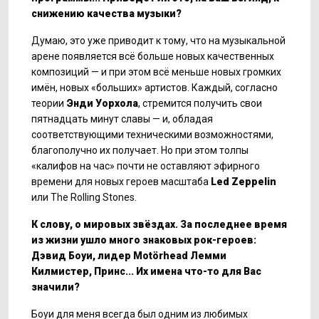
снижению качества музыки?
Думаю, это уже приводит к тому, что на музыкальной
арене появляется всё больше новых качественных
композиций — и при этом всё меньше новых громких
имён, новых «больших» артистов. Каждый, согласно
теории
Энди Уорхола
, стремится получить свои
пятнадцать минут славы — и, обладая
соответствующими техническими возможностями,
благополучно их получает. Но при этом толпы
«калифов на час» почти не оставляют эфирного
времени для новых героев масштаба
Led
Zeppelin
или The Rolling Stones.
К слову, о миров
ых звёздах. За последнее время
из жизни ушло много знаковых рок-героев:
Дэвид Боуи, лидер
Motörhead
Лемми
Килмистер, Принс... Их имена что-то для Вас
значили?
Боуи для меня всегда был одним из любимых