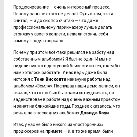
Продюсирование — очень интересный процесс.
Почему раньше этого не делал? Суть в том, что я
считал, — и до сих пор считаю — что даже
профессиональному парикмахеру лучше делать
стрижку у своего коллеги, нежели стричь себя
самому, глядя в зеркало.
Почему при этом всё-таки решился на работу над
собственным альбомом? Я был не один. И мы не
видели никого в доступной близости из тех, с кем бы
нам хотелось работать. У нас ведь даже была
история с
Тони Висконти
накануне работы над
альбомом «Земля». Послушав наши демо-записи, он
сказал, что готов был бы с нами сотрудничать, но
задействован в работе над очень важным проектом
и занят на ближайшие годы. Позднее оказалось, что
речь шла о последних альбомах
Дэвида Боуи
.
Итак, у нас не было никого из «посторонних»
продюсеров на примете — и, в то же время, были