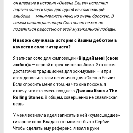
он впервые в истории «Океана Ельзи» исполнил
партию соло-гитары для одной из композиций
альбома — минималистичную, но очень броскую. В
самом начале разговора Святослав не мог не
поделиться радостью от этой музыкальной победы.
И как же случилась история с Вашим дебютом в
качестве соло-гитариста?
Я записал соло для композиции
«
Віддай мені
(свою
любов
)»
— первой в трек-листе альбома. Эта песня
достаточно традиционна для рок-музыки — и при
этом довольно-таки нетипична для «Океана Ельзи».
Если спросить меня о том, на что она похожа, я
отвечу, что это смесь позднего
Джонни Кэша
и
The
Rolling
Stones
. В общем, совершенно не славянская
вещь.
У меня возникла идея записать в ней «сумасшедшее»
гитарное соло. Влада в тот момент был в Сербии.
Чтобы сделать ему референс, я взял в руки