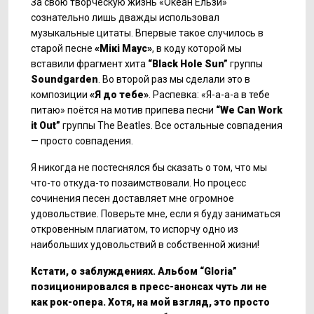
За свою творческую жизнь «Океан Ельзи»
сознательно лишь дважды использовал
музыкальные цитаты. Впервые такое случилось в
старой песне
«
Мікі Маус»
, в коду которой мы
вставили фрагмент хита
“
Black
Hole
Sun
”
группы
Soundgarden
. Во второй раз мы сделали это в
композиции
«Я до тебе»
. Распевка: «Я-а-а-а в тебе
питаю» поётся на мотив припева песни
“
We
Can
Work
it
Out
”
группы The Beatles. Все остальные совпадения
— просто совпадения.
Я никогда не постеснялся бы сказать о том, что мы
что-то откуда-то позаимствовали. Но процесс
сочинения песен доставляет мне огромное
удовольствие. Поверьте мне, если я буду заниматься
откровенным плагиатом, то испорчу одно из
наибольших удовольствий в собственной жизни!
Кстати, о заблуждениях. Альбом “
Gloria
”
позиционировался в пресс-анонсах чуть ли не
как рок-опера. Хотя, на мой взгляд, это просто