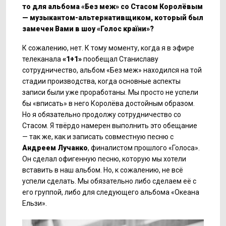
то для альбома «Без меж» со Стасом Королёвым
— музыкантом-альтернативщиком, который был
замечен Вами в шоу «Голос країни»?
К сожалению, нет. К тому моменту, когда я в эфире
телеканала
«1+1»
пообещал Станиславу
сотрудничество, альбом «Без меж» находился на той
стадии производства, когда основные аспекты
записи были уже проработаны. Мы просто не успели
бы «вписать» в него Королёва достойным образом.
Но я обязательно продолжу сотрудничество со
Стасом. Я твёрдо намерен выполнить это обещание
— так же, как и записать совместную песню с
Андреем Лучанко
, финалистом прошлого «Голоса».
Он сделал офигенную песню, которую мы хотели
вставить в наш альбом. Но, к сожалению, не всё
успели сделать. Мы обязательно либо сделаем её с
его группой, либо для следующего альбома «Океана
Ельзи».