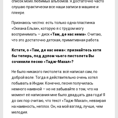
список моих любимых альбомов. Я достаточно часто
слушаю практически все наши записи в машине и
плеере.
Признаюсь честно: есть только одна пластинка
«Океана Ельзи», которую я с трудом могу
воспринимать — диск
«Там, де нас нема»
. Считаю,
что это достаточно детская, примитивная работа.
Кстати, о «Там, де нас нема»: признайтесь хотя
бы теперь, под дулом чьего пистолета Вы
сочинили песню «Тадж-Махал»?
Не было никакого пистолета: всё написал сам, по
доброй воле. Тогда я действительно очень хотел
побывать в Индии. Конечно, песня получилась
немного наивной — но не забывайте о том, что на
момент её написания мне было двадцать два года! Я
до сих пор считаю, что текст «Тадж-Махал», невзирая
на наивность, неплох. Он, на мой взгляд, лучше, чем
мелодия.