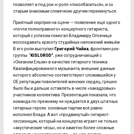
позволяет и под рок-н-ролл «поколбаситься», и со
старым знакомым словечком-другим перекинуться.
Приятный сюрприз на сцене — появление ещё одного
«почти полноправного» концертного гитариста,
который с успехом помогал Владимиру Опсенице
воссоздавать красоту студийных наложений живьём.
В его роли выступил
Григорий Чайка
, фронтмен рок-
группы “
KISLOROD”
, уже сотрудничающий с
«Океаном Ельзи» в качестве гитарного техника.
Квалифицированного музыканта, внешние данные
которого абсолютно соответствуют сложившейся у
ОЕ репутации повелителей женских сердец, грешно
было бы и дальше оставлять в числе «закадровых»
участников коллектива. Презентация показала, что
команда по-прежнему не нуждается в двух штатных
гитарных героях: основные партии всё равно
исполнял Влада. А вот «продвинутый» гитарист-
сессионщик, который на концертах играет не только
«акустические чёсы», но и заметно более сложные