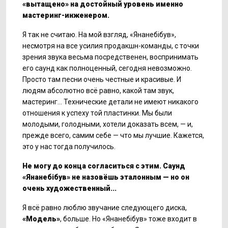
«вытащено» на достойный уровень именно
мастеринг-инженером.
Я так не считаю. На мой взгляд, «Янанебібув»,
несмотря на все усилия продакшн-команды, с точки
зрения звука весьма посредственен, воспринимать
его саунд как полноценный, сегодня невозможно.
Просто там песни очень честные и красивые. И
людям абсолютно всё равно, какой там звук,
мастеринг... Технические детали не имеют никакого
отношения к успеху той пластинки. Мы были
молодыми, голодными, хотели доказать всем, — и,
прежде всего, самим себе — что мы лучшие. Кажется,
это у нас тогда получилось.
Не могу до конца согласиться с этим. Саунд
«Янанебібув»
не назовёшь эталонным — но он
очень художественный...
Я всё равно люблю звучание следующего диска,
«Модель»
, больше. Но «Янанебібув» тоже входит в