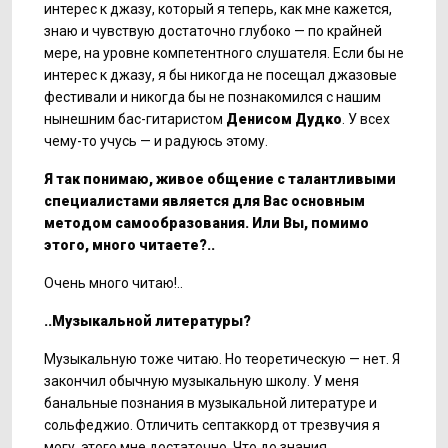
интерес к джазу, который я теперь, как мне кажется,
знаю и чувствую достаточно глубоко — по крайней
мере, на уровне компетентного слушателя. Если бы не
интерес к джазу, я бы никогда не посещал джазовые
фестивали и никогда бы не познакомился с нашим
нынешним бас-гитаристом
Денисом Дудко
. У всех
чему-то учусь — и радуюсь этому.
Я так понимаю, живое общение с талантливыми
специалистами является для Вас основным
методом самообразования. Или Вы, помимо
этого, много читаете?..
Очень много читаю!..
..Музыкальной литературы?
Музыкальную тоже читаю. Но теоретическую — нет. Я
закончил обычную музыкальную школу. У меня
банальные познания в музыкальной литературе и
сольфеджио. Отличить септаккорд от трезвучия я
могу, этого мне достаточно. Что до знания