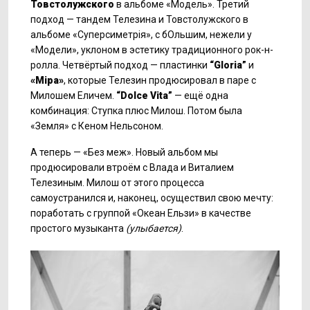
Товстолужского
в альбоме «Модель». Третий
подход — тандем Телезина и Товстолужского в
альбоме «Суперсиметрія», с бОльшим, нежели у
«Модели», уклоном в эстетику традиционного рок-н-
ролла. Четвёртый подход — пластинки
“
Gloria
”
и
«М
іра»
, которые Телезин продюсировал в паре с
Милошем Еличем.
“
Dolce
Vita
”
— ещё одна
комбинация: Ступка плюс Милош. Потом была
«Земля» с Кеном Нельсоном.
А теперь — «Без меж». Новый альбом мы
продюсировали втроём с Влада и Виталием
Телезиным. Милош от этого процесса
самоустранился и, наконец, осуществил свою мечту:
поработать с группой «Океан Ельзи» в качестве
простого музыканта
(улыбается)
.