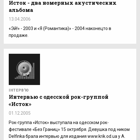
Исток - два номерных акустических
альбома
13.04.2006
«Эй!» - 2003 и «Я (Романтика)» - 2004 наконецто в
продаже.
ІНТЕРВ'Ю
Интервью с одесской рок-группой
«Исток»
01.12.2005
Рок-группа «Исток» выступала на одесском рок-
фестивале «Без Границ» 15 октрября. Девушка под ником
Delfinka брала интервью для издания www.krik.od.ua у А.