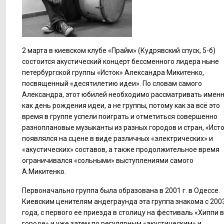
2 марта в киевском клубе «Прайм» (Кудрявский спуск, 5-б)
состоится акустический концерт бессменного лидера ныне
петербургской группы «Исток» Александра Микитенко,
посвященный «десятилетию идеи». По словам самого
Александра, этот юбилей необходимо рассматривать имен
как день рождения идеи, а не группы, потому как за всё это
время в группе успели поиграть и отметиться совершенно
разноплановые музыканты из разных городов и стран, «Ист
появлялся на сцене в виде различных «электрических» и
«акустических» составов, а также продолжительное время
ограничивался «сольными» выступлениями самого
А.Микитенко.
Первоначально группа была образована в 2001 г. в Одессе.
Киевским ценителям андеграунда эта группа знакома с 200
года, с первого ее приезда в столицу на фестиваль «Хиппи в
городе» и уже затем по регулярным «акустическим» и