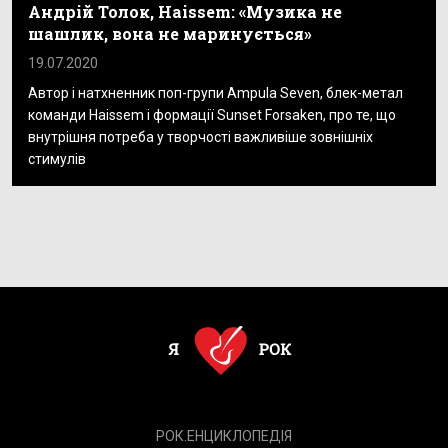
Андрій Толок, Haissem: «Музика не
шашлик, вона не маринується»
19.07.2020
Автор і натхненник поп-групи Ampula Seven, блек-метал
команди Haissem і формації Sunset Forsaken, про те, що
внутрішня потреба у творчості важливіше зовнішніх
стимулів
РОК.ЕНЦИКЛОПЕДІЯ