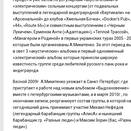
«электрическим» сольным концертам (от подвальных
выступлений в легендарной андеграундной «Вертикали» на
«Арсенальной» до клубов «Хмельная Бочка», «Docker’s Pub»,
«44», «Route 66») и совместным выступлениям с «Черным
Лукичем», Ерменом Анти («Адаптация»), «Теплой Трассой»,
«Манагером и Родиной» в первых украинских турах 2005 - 20
которые были организованы А.Микитенко. За этот период в
в свет 3 «акустических» альбома и первый одноименный
«электрический» альбом, которые принесли широкую
известность группе среди любителей русского панк-рока и
андеграунда.
Весной 2009г. А.Микитенко уезжает в Санкт-Петербург, где
приступает к работе над новым альбомом «Выдохновение»
вместе с петербургскими музыкантами, а в марте 2010г., по
окончании записи, реорганизует состав группы, в которой н
сегодняшний день принимают участие Михаил Нефёдов
(легендарный барабанщик группы «АлисА» и нынешний
барабанщик гр. «Разные люди») и Максим Зорин (бас, «Разн
люди»).