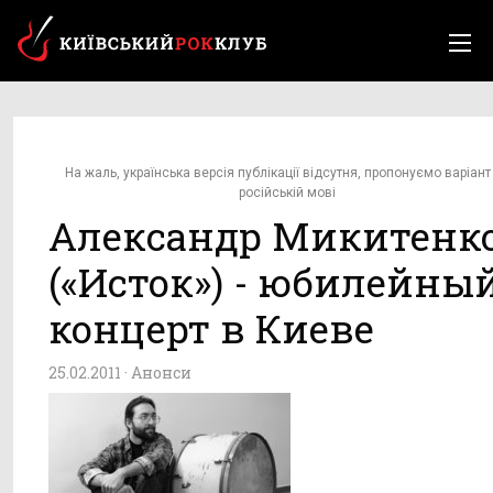
На жаль, українська версія публікації відсутня, пропонуємо варіант
російській мові
Александр Микитенк
(«Исток») - юбилейны
концерт в Киеве
25.02.2011 ·
Анонси