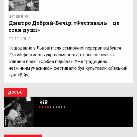
ІНТЕРВ'Ю
Дмитро Добрий-Вечір: «Фестиваль – це
стан душі»
12.11.2007
Нещодавно у Львові після семирічної перерви відбувся
П’ятий фестиваль україномовної авторської пісні та
співаної поезії «Срібна підкова». Уже традиційно
незмінним учасником фестивалю був культовий київський
гурт «Вій».
ДОСЬЄ
Вій