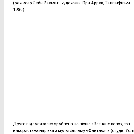
(режисер Рейн Раамат і художник Юри Аррак, Таллінфільм,
1980).
Друга відеолякалка зроблена на пісню «Вогняне коло», тут
використана нарізка з мультфильму «Фантазия» (студія Уол