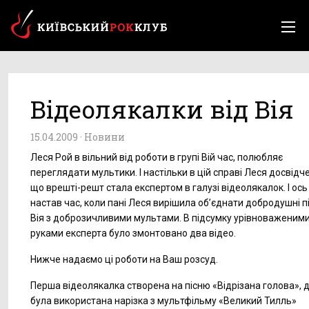
Відеолякалки від Вія
15.04.2009 ·
Новини
Леся Рой в вільний від роботи в групі Вій час, полюбляє
переглядати мультики. І настільки в цій справі Леся досвідч
що врешті-решт стала експертом в галузі відеолякалок. І ось
настав час, коли пані Леся вирішила об’єднати добродушні пі
Вія з доброзичливими мультами. В підсумку урівноваженим
руками експерта було змонтовано два відео.
Нижче надаємо ці роботи на Ваш розсуд.
Перша відеолякалка створена на пісню «Відрізана голова», 
була використана нарізка з мультфільму «Великий Тилль»