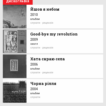
ДИСКОГРАФІЯ
Йшов я небом
2010
альбом
слухати · рецензія
Good-bye my revolution
2009
сингл
слухати · рецензія
Хата скраю села
2006
альбом
слухати · рецензія
Чорна рілля
2004
альбом
слухати