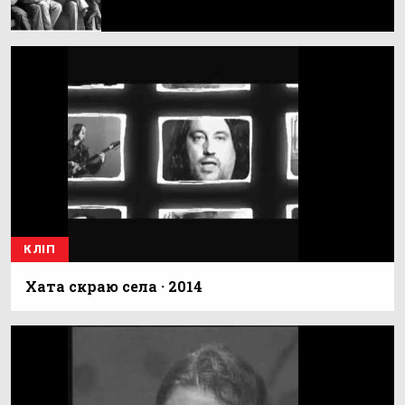
КЛІП
Хата скраю села · 2014