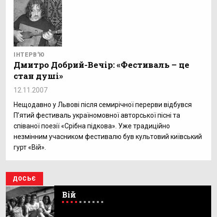
ІНТЕРВ'Ю
Дмитро Добрий-Вечір: «Фестиваль – це
стан душі»
12.11.2007
Нещодавно у Львові після семирічної перерви відбувся
П’ятий фестиваль україномовної авторської пісні та
співаної поезії «Срібна підкова». Уже традиційно
незмінним учасником фестивалю був культовий київський
гурт «Вій».
ДОСЬЄ
Вій