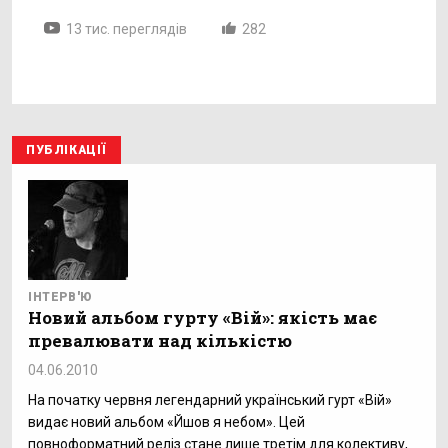
13 тис. переглядів
282
ПУБЛІКАЦІЇ
ІНТЕРВ'Ю
Новий альбом гурту «Вій»: якість має
превалювати над кількістю
04.06.2010
На початку червня легендарний український гурт «Вій»
видає новий альбом «Йшов я небом». Цей
повноформатний реліз стане лише третім для колективу,