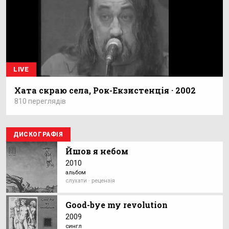
LIVE
Хата скраю села, Рок-Екзистенція · 2002
810 переглядів
ДИСКОГРАФІЯ
Йшов я небом
2010
альбом
слухати · рецензія
Good-bye my revolution
2009
сингл