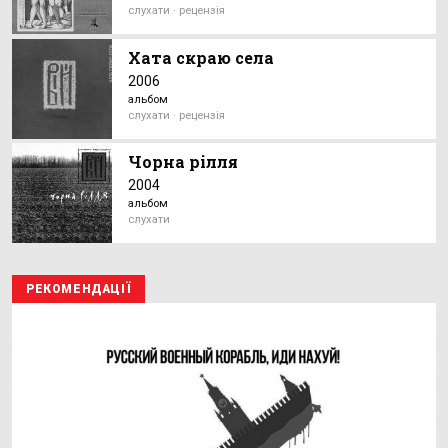
слухати · рецензія
Хата скраю села
2006
альбом
слухати · рецензія
Чорна рілля
2004
альбом
слухати
РЕКОМЕНДАЦІЇ