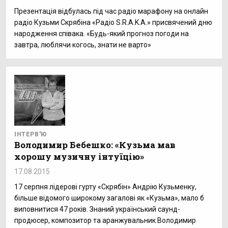
Презентація відбулась під час радіо марафону на онлайн
радіо Кузьми Скрябіна «Радіо S.R.A.K.A.» присвячений дню
народження співака. «Будь-який прогноз погоди на
завтра, люблячи когось, знати не варто»
ІНТЕРВ'Ю
Володимир Бебешко: «Кузьма мав
хорошу музичну інтуїцію»
17.08.2015
17 серпня лідерові гурту «Скрябін» Андрію Кузьменку,
більше відомого широкому загалові як «Кузьма», мало б
виповнитися 47 років. Знаний український саунд-
продюсер, композитор та аранжувальник Володимир