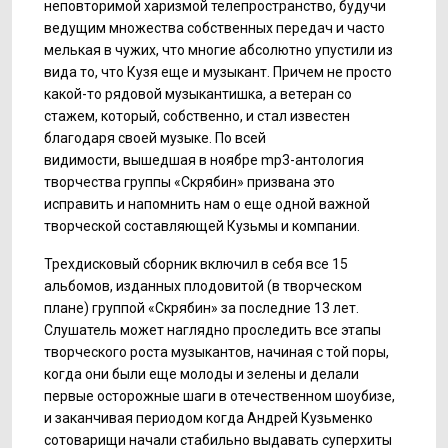
неповторимой харизмой телепространство, будучи
ведущим множества собственных передач и часто
мелькая в чужих, что многие абсолютно упустили из
вида то, что Кузя еще и музыкант. Причем не просто
какой-то рядовой музыкантишка, а ветеран со
стажем, который, собственно, и стал известен
благодаря своей музыке. По всей
видимости, вышедшая в ноябре mp3-антология
творчества группы «Скрябин» призвана это
исправить и напомнить нам о еще одной важной
творческой составляющей Кузьмы и компании.
Трехдисковый сборник включил в себя все 15
альбомов, изданных плодовитой (в творческом
плане) группой «Скрябин» за последние 13 лет.
Слушатель может наглядно проследить все этапы
творческого роста музыкантов, начиная с той поры,
когда они были еще молоды и зелены и делали
первые осторожные шаги в отечественном шоубизе,
и заканчивая периодом когда Андрей Кузьменко
сотоварищи начали стабильно выдавать суперхиты