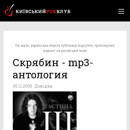
На жаль, українська версія публікації відсутня, пропонуємо
варіант на російській мові
Скрябин - mp3-
антология
05.11.2008 ·
Довідка