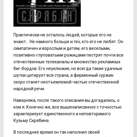
Практически не осталось людей, которые его не
знают… Не намного больше и тех, кто его не любят. Он
симпатичен и взрослым и детям, его веселыми,
позитивно-глуповатыми рожицами пестрят почти все
отечественные телеканалы и множество рекламных
биг-бордов. Его неуклюжие, но всегда такие удачные
шутки цитирует вся страна, а фирменный суржик
скоро станет неотъемлемой частью отечественной
народной речи.
Наверняка, после такого описания вы догадались, о
ком я. Конечно же, все вышенаписанное с точностью
характеризует единственного и неповторимого
Кузьму Скрябина.
В последнее время он так наполнил своей