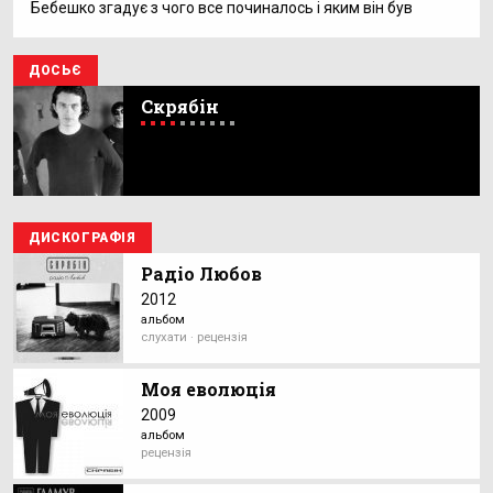
Бебешко згадує з чого все починалось і яким він був
ДОСЬЄ
Скрябін
ДИСКОГРАФІЯ
Радіо Любов
2012
альбом
слухати · рецензія
Моя еволюція
2009
альбом
рецензія