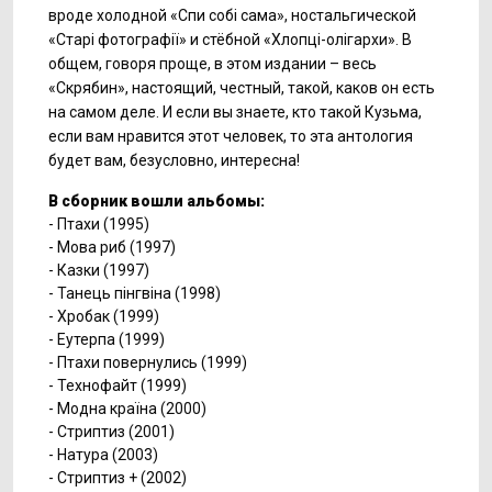
вроде холодной «Спи собі сама», ностальгической
«Старі фотографії» и
стёбной «Хлопці-олігархи». В
общем, говоря проще, в этом издании – весь
«Скрябин», настоящий, честный, такой, каков он есть
на самом деле. И если вы знаете, кто такой Кузьма,
если вам нравится этот человек, то эта антология
будет вам, безусловно, интересна!
В сборник вошли альбомы:
- Птахи (1995)
- Мова риб (1997)
- Казки (1997)
- Танець пінгвіна (1998)
- Хробак (1999)
- Еутерпа (1999)
- Птахи повернулись (1999)
- Технофайт (1999)
- Модна країна (2000)
- Стриптиз (2001)
- Натура (2003)
- Стриптиз + (2002)