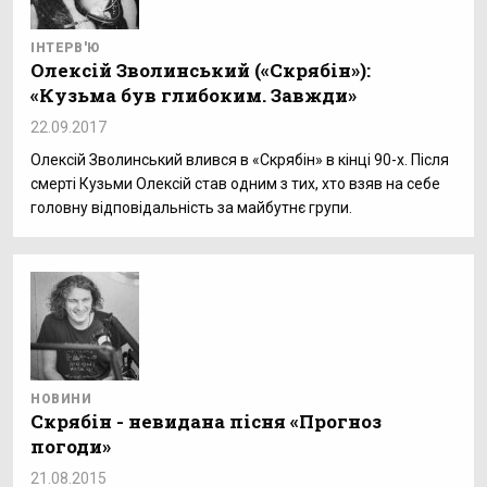
ІНТЕРВ'Ю
Олексій Зволинський («Скрябін»):
«Кузьма був глибоким. Завжди»
22.09.2017
Олексій Зволинський влився в «Скрябін» в кінці 90-х. Після
смерті Кузьми Олексій став одним з тих, хто взяв на себе
головну відповідальність за майбутнє групи.
НОВИНИ
Скрябін - невидана пісня «Прогноз
погоди»
21.08.2015