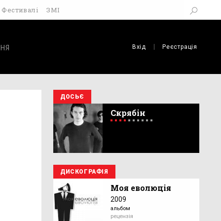
Фестивалі
ЗМІ
Вхід
Реєстрація
НЯ
ДОСЬЄ
Скрябін
ДИСКОГРАФІЯ
Моя еволюція
2009
альбом
рецензія