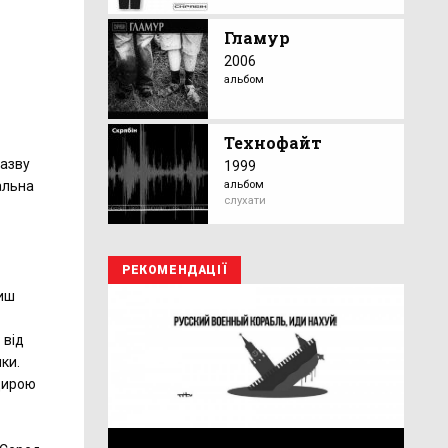
Гламур
2006
альбом
Технофайт
назву
1999
альбом
альна
слухати
РЕКОМЕНДАЦІЇ
лиш
 від
ки.
щирою