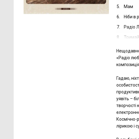
5.
Мам
6.
Ніби в 
7.
Радіо 
8.
Тримай 
Нещодавно 
«Радіо люб
композиція
Гадаю, ніх
особистосте
продуктивн
уявіть – б
творчості 
електронно
Космічно-р
лірикою і 