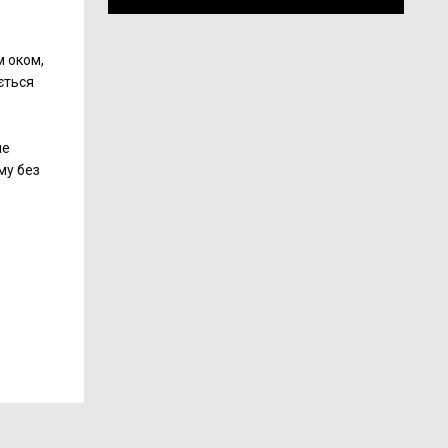
м оком,
ається
ше
ому без