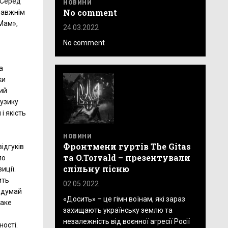
. Серед
НОВИНИ
No comment
равжнім
Мам»,
24.03.2022
No comment
а
ки
ий
музику
і якість
НОВИНИ
Фронтмени гуртів The Gitas
ідгуків
та O.Torvald – презентували
ло
спільну пісню
иції.
ить
02.05.2022
е думай
«Досить» – це гімн воїнам, які зараз
таке
захищають українську землю та
незалежність від воєнної агресії Росії
ості.