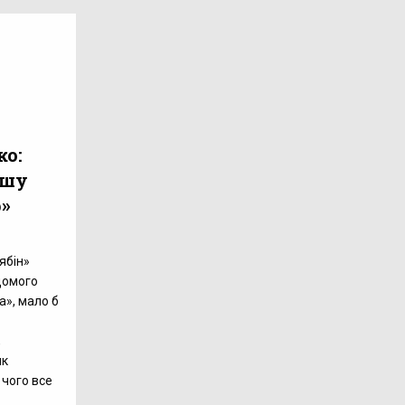
ко:
ошу
»
ябін»
домого
а», мало б
,
ик
чого все