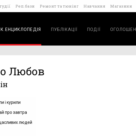
тудії
Реп.бази
Ремонт та тюнінг
Навчання
Магазини
ОК.ЕНЦИКЛОПЕДІЯ
ПУБЛІКАЦІЇ
ПОДІЇ
ОГОЛОШЕН
іо Любов
ін
и і курили
ай про завтра
щасливих людей