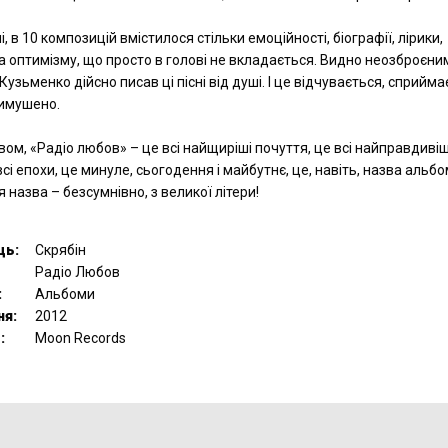
і, в 10 композицій вмістилося стільки емоційності, біографії, лірики,
а оптимізму, що просто в голові не вкладається. Видно неозброєни
Кузьменко дійсно писав ці пісні від душі. І це відчувається, сприйм
вимушено.
ом, «Радіо любов» – це всі найщиріші почуття, це всі найправдиві
всі епохи, це минуле, сьогодення і майбутнє, це, навіть, назва альб
ця назва – безсумнівно, з великої літери!
ць:
Скрябін
Радіо Любов
:
Альбоми
ня:
2012
:
Moon Records