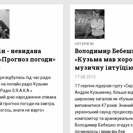
ІНТЕРВ'Ю
ін - невидана
Володимир Бебеш
 «Прогноз погоди»
«Кузьма мав хор
музичну інтуїцію
5
17.08.2015
ія відбулась під час радіо
на онлайн радіо Кузьми
17 серпня лідерові гурту «Скр
Радіо S.R.A.K.A.»
Андрію Кузьменку, більше ві
ий дню народження співака.
широкому загалові як «Кузьм
й прогноз погоди на завтра,
виповнитися 47 років. Знаний
огось, знати не варто»
український саунд-продюсер
композитор та аранжувальн
Володимир Бебешко згадує з 
починалось і яким він був