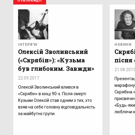
ПУБЛІКАЦІЇ
ІНТЕРВ'Ю
НОВИНИ
Олексій Зволинський
Скряб
(«Скрябін»): «Кузьма
пісня
був глибоким. Завжди»
21.08.201
22.09.2017
Презентац
марафону 
Олексій Зволинський влився в
Скрябіна «
«Скрябін» в кінці 90-х. Після смерті
присвячен
Кузьми Олексій став одним з тих, хто
«Будь-яки
взяв на себе головну відповідальність
люблячи к
за майбутнє групи.