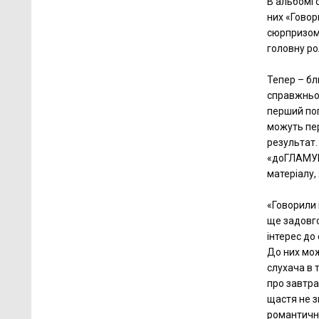
В альбомі 
них «Говор
сюрпризом 
головну ро
Тепер – бл
справжньог
перший пог
можуть пер
результат.
«доГЛАМУРо
матеріалу,
«Говорили 
ще задовго
інтерес до 
До них мож
слухача в т
про завтра
щастя не з
романтична