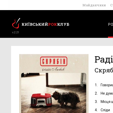
Майданчики
С
Р
v.2.21
Рад
Скряб
1.
Говорил
2.
Не дум
3.
Місця 
4.
Сліди