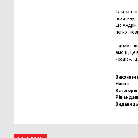
Та й взагал
позитиву т
що Андрій 
легко і не
Одним слов
емоції, це 
«радіо». І 
Виконаве
Назва:
Категорія
Рік видан
Видавець