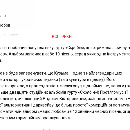
раю
Любов
її за руку
ВСІ ТРЕКИ
світ побачив нову платівку гурту «Скрябін», що отримала ліричну 
ов». Альбом включає в себе 10 пісень, серед яких одна інструмент
.
то не буде заперечувати, що Кузьма – одна з найлегендарніших
й в історії української музики (та й культури в цілому). Його
ість вражає, а працездатність заслуговує, щонайменше, поваги (
ільше двадцяти студійних альбомів гурту «Скрябін»!) Протягом усієї
колектив, очолюваний Андрієм Вікторовичем, зазнав значних змін –
ї альтернативи і дарквейву, до більш простої комерційної поп-музи
оматичний альбом «Радіо любов» це 42 хвилини чесних пісень, зі 
сучасним гармонійним аранжуванням.