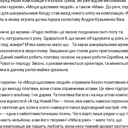
серед інших композицій є й кілька треків, які уже відомі меломанам
или і курили», «Місця щасливих людей», а також «Мам». До речі, сп
для шанувальників бенду став вихід нового кліпу на композицію «
ль в якому зіграла дочка лідера колективу Андрія Кузьменко Віка.
ижче до музики. «Радіо любов» це якісне поєднання сінті-попу та
о, натурального року. Здавалося б, що може об’єднувати ці різні, н
ляд, жанри? М’яко кажучи, мало що… Та зараз шанувальники музи
еконатися в зворотному. Змішання цих стилів дало приголомшлив
 Даний симбіоз робить платівку схожою на ранні роботи Скрябіна, 
вого» періоду. Звісно, з роками міняються орієнтири, та міняється 
 яка в даному релізі майже ідеальна.
і курили» та «Місця щасливих людей» отримали безліч позитивних в
 до виходу платівки, вони стали справжніми хітами. Це явно підігрі
самого альбому. І не дарма. Та платівка багата і на інші хітові композ
на віднести й «А під Новий Рік» – пісня, яка навіть навесні перенос
і святкові дні, коли в оселі і навкруги панує відповідний настрій. «Н
» – одна з найоптимістичніших пісень. Чого варті лише рядки «і що 
нають мільйони, а ми його творим»! «Ніби в раю» – мало того, що
 композиція аж пашить любов’ю, вона несе певний аромат еротичн