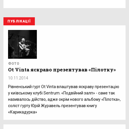
ПУБЛІКАЦІЇ
ФОТО
Ot Vinta яскраво презентував «Пілотку»
10.11.2014
Рівненський гурт Ot Vinta влаштував яскраву презентацію
у київському клубі Sentrum. «Подвійний залп» - саме так
називалось дійство, адже окрім нового альбому «Пілотка»,
соліст гурту Юрій Журавель презентував книгу
«Карикадурка»