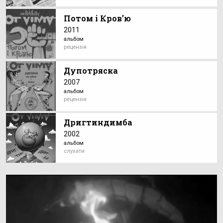
Потом і Кров’ю
2011
альбом
рецензія
Дупотряска
2007
альбом
рецензія
Дригтиндимба
2002
альбом
слухати