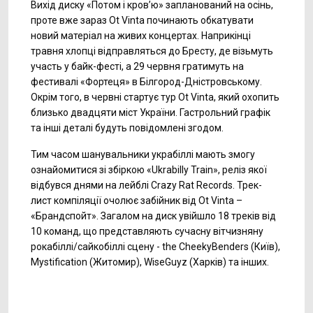
Вихід диску «Потом і кров’ю» запланований на осінь,
проте вже зараз Ot Vinta починають обкатувати
новий матеріал на живих концертах. Наприкінці
травня хлопці відправляться до Бресту, де візьмуть
участь у байк-фесті, а 29 червня гратимуть на
фестивалі «Фортеця» в Білгород-Дністровському.
Окрім того, в червні стартує тур Ot Vinta, який охопить
близько двадцяти міст України. Гастрольний графік
та інші деталі будуть повідомлені згодом.
Тим часом шанувальники украбіллі мають змогу
ознайомитися зі збіркою «Ukrabilly Train», реліз якої
відбувся днями на лейблі Crazy Rat Records. Трек-
лист компіляції очолює забійник від Ot Vinta –
«Брандспойт». Загалом на диск увійшло 18 треків від
10 команд, що представляють сучасну вітчизняну
рокабіллі/сайкобіллі сцену - the CheekyBenders (Київ),
Mystification (Житомир), WiseGuyz (Харків) та інших.