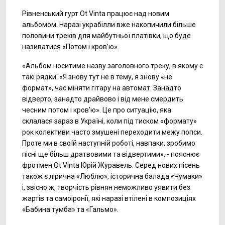
Рівненський гурт Ot Vinta працює над новим
альбомом. Наразі украбілли вже накопичили більше
половини треків для майбутньої платівки, що буде
називатися «Потом і кров’ю».
«Альбом носитиме назву заголовного треку, в якому є
такі рядки: «Я знову тут не в тему, я знову «не
формат», час міняти гітару на автомат. Занадто
відверто, занадто драйвово і від мене смердить
чесним потом і кров’ю». Це про ситуацію, яка
склалася зараз в Україні, коли під тиском «формату»
рок колективи часто змушені переходити межу попси.
Проте ми в своїй наступній роботі, навпаки, зробимо
пісні ще більш дратвовими та відвертими», - пояснює
фротмен Ot Vinta Юрій Журавель. Серед нових пісень
також є лірична «Люблю», історична балада «Чумаки»
і, звісно ж, творчість рівнян неможливо уявити без
жартів та самоіронії, які наразі втілені в композиціях
«Бабина тумба» та «Гальмо».