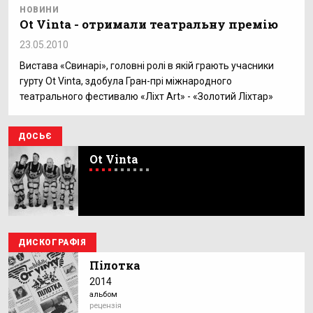
НОВИНИ
Ot Vinta - отримали театральну премію
23.05.2010
Вистава «Свинарі», головні ролі в якій грають учасники
гурту Ot Vinta, здобула Гран-прі міжнародного
театрального фестивалю «Ліхт Art» - «Золотий Ліхтар»
ДОСЬЄ
Ot Vinta
ДИСКОГРАФІЯ
Пілотка
2014
альбом
рецензія