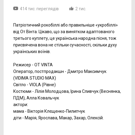
414 тис. переглядів
2 тис.
Патріотичний рокобіллі або правильніше «укробіллі»
від От Вінта. Цікаво, що за винятком адаптованого
третього куплету, це українська народна пісня, тож
присвячена вона не стільки сучасності, скільки духу
українських воїнів.
Режисер - OT VINTA
Оператор, постпродакшн - Дмитро Максимчук
(VIDIMA STUDIO MAX)
Світло - VIOLA (Рівне)
Костюми - Лілія Молодцова, Ірина Сливчук (Веснянка,
ПДМ), Алла Ковальчук
актори:
мама - Вікторія Клєщенко-Пилипчук
діти - Марія, Ярослава, Макар, Захар, Олексій.