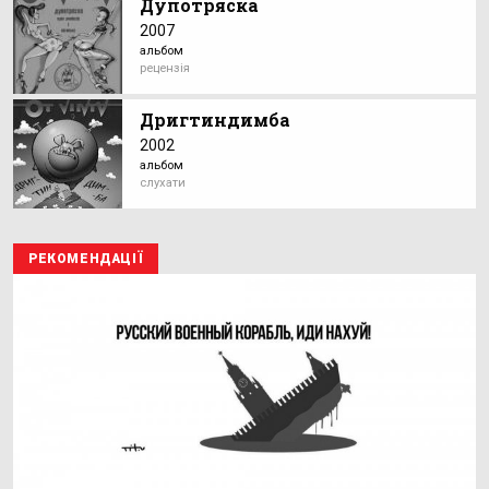
Дупотряска
2007
альбом
рецензія
Дригтиндимба
2002
альбом
слухати
РЕКОМЕНДАЦІЇ