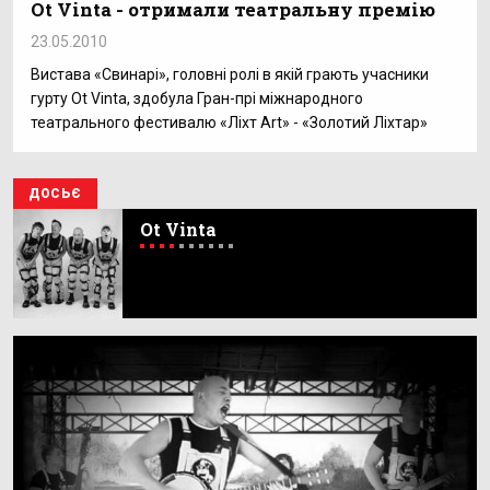
Ot Vinta - отримали театральну премію
23.05.2010
Вистава «Свинарі», головні ролі в якій грають учасники
гурту Ot Vinta, здобула Гран-прі міжнародного
театрального фестивалю «Ліхт Art» - «Золотий Ліхтар»
ДОСЬЄ
Ot Vinta