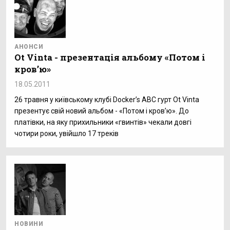
АНОНСИ
Ot Vinta - презентація альбому «Потом і
кров’ю»
18.05.2011
26 травня у київському клубі Docker’s АВС гурт Ot Vinta
презентує свій новий альбом - «Потом і кров’ю». До
платівки, на яку прихильники «гвинтів» чекали довгі
чотири роки, увійшло 17 треків
НОВИНИ