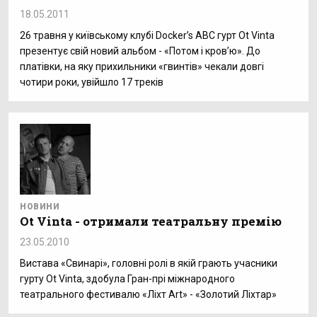
18.05.2011
26 травня у київському клубі Docker’s АВС гурт Ot Vinta
презентує свій новий альбом - «Потом і кров’ю». До
платівки, на яку прихильники «гвинтів» чекали довгі
чотири роки, увійшло 17 треків
НОВИНИ
Ot Vinta - отримали театральну премію
23.05.2010
Вистава «Свинарі», головні ролі в якій грають учасники
гурту Ot Vinta, здобула Гран-прі міжнародного
театрального фестивалю «Ліхт Art» - «Золотий Ліхтар»