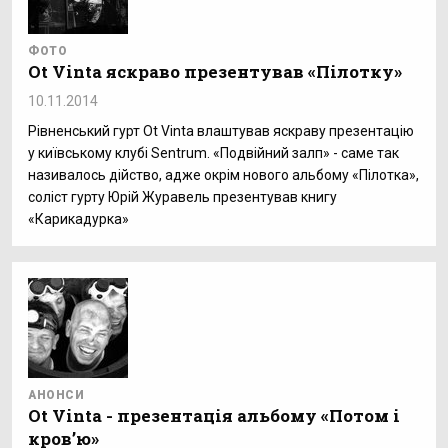
ФОТО
Ot Vinta яскраво презентував «Пілотку»
10.11.2014
Рівненський гурт Ot Vinta влаштував яскраву презентацію
у київському клубі Sentrum. «Подвійний залп» - саме так
називалось дійство, адже окрім нового альбому «Пілотка»,
соліст гурту Юрій Журавель презентував книгу
«Карикадурка»
АНОНСИ
Ot Vinta - презентація альбому «Потом і
кров’ю»