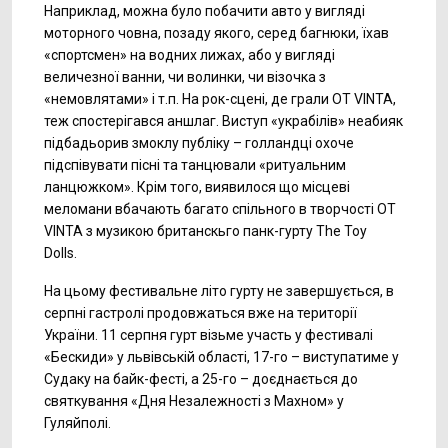
Наприклад, можна було побачити авто у вигляді
моторного човна, позаду якого, серед багнюки, їхав
«спортсмен» на водних лижах, або у вигляді
величезної ванни, чи волинки, чи візочка з
«немовлятами» і т.п. На рок-сцені, де грали OT VINTA,
теж спостерігався аншлаг. Виступ «украбілів» неабияк
підбадьорив змоклу публіку – голландці охоче
підспівувати пісні та танцювали «ритуальним
ланцюжком». Крім того, виявилося що місцеві
меломани вбачають багато спільного в творчості OT
VINTA з музикою британскьго панк-гурту The Toy
Dolls.
На цьому фестивальне літо гурту не завершується, в
серпні гастролі продовжаться вже на території
України. 11 серпня гурт візьме участь у фестивалі
«Бескиди» у львівській області, 17-го – виступатиме у
Судаку на байк-фесті, а 25-го – доєднається до
святкування «Дня Незалежності з Махном» у
Гуляйполі.