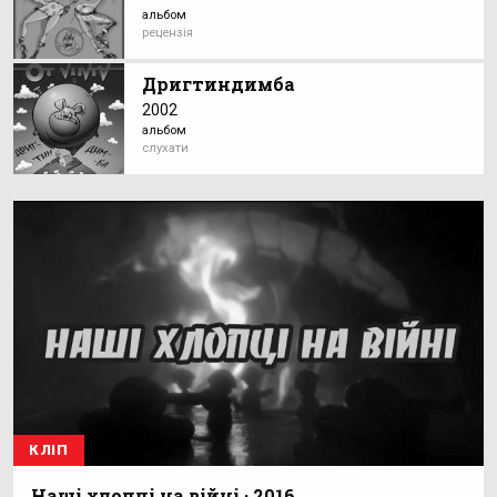
альбом
рецензія
Дригтиндимба
2002
альбом
слухати
КЛІП
Наші хлопці на війні · 2016