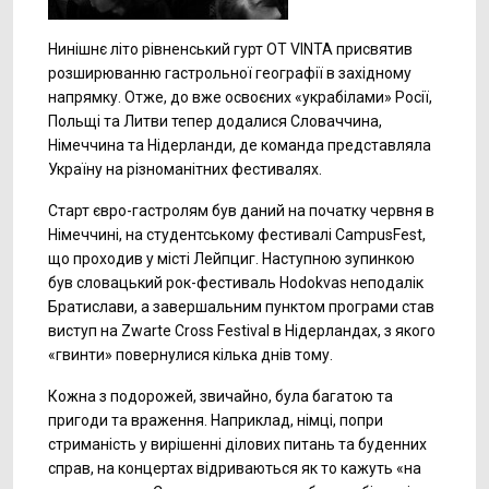
Нинішнє літо рівненський гурт OT VINTA присвятив
розширюванню гастрольної географії в західному
напрямку. Отже, до вже освоєних «украбілами» Росії,
Польщі та Литви тепер додалися Словаччина,
Німеччина та Нідерланди, де команда представляла
Україну на різноманітних фестивалях.
Старт євро-гастролям був даний на початку червня в
Німеччині, на студентському фестивалі CampusFest,
що проходив у місті Лейпциг. Наступною зупинкою
був словацький рок-фестиваль Hodokvas неподалік
Братислави, а завершальним пунктом програми став
виступ на Zwarte Cross Festival в Нідерландах, з якого
«гвинти» повернулися кілька днів тому.
Кожна з подорожей, звичайно, була багатою та
пригоди та враження. Наприклад, німці, попри
стриманість у вирішенні ділових питань та буденних
справ, на концертах відриваються як то кажуть «на