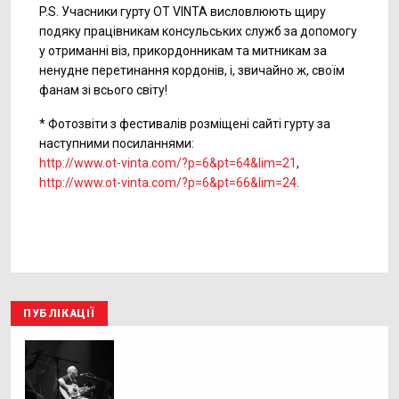
P.S. Учасники гурту OT VINTA висловлюють щиру
подяку працівникам консульських служб за допомогу
у отриманні віз, прикордонникам та митникам за
ненудне перетинання кордонів, і, звичайно ж, своїм
фанам зі всього світу!
* Фотозвіти з фестивалів розміщені сайті гурту за
наступними посиланнями:
http://www.ot-vinta.com/?p=6&pt=64&lim=21
,
http://www.ot-vinta.com/?p=6&pt=66&lim=24
.
ПУБЛІКАЦІЇ