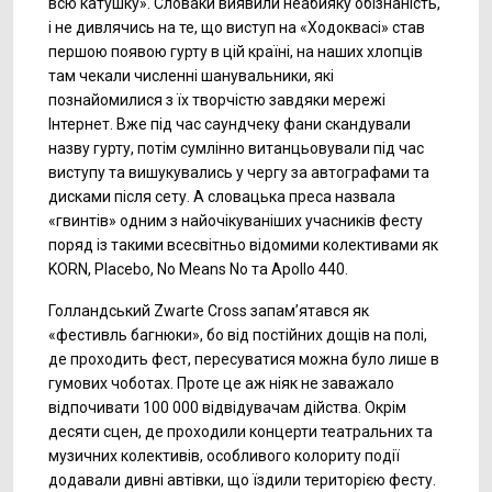
всю катушку». Словаки виявили неабияку обізнаність,
і не дивлячись на те, що виступ на «Ходоквасі» став
першою появою гурту в цій країні, на наших хлопців
там чекали численні шанувальники, які
познайомилися з їх творчістю завдяки мережі
Інтернет. Вже під час саундчеку фани скандували
назву гурту, потім сумлінно витанцьовували під час
виступу та вишукувались у чергу за автографами та
дисками після сету. А словацька преса назвала
«гвинтів» одним з найочікуваніших учасників фесту
поряд із такими всесвітньо відомими колективами як
KORN, Placebo, No Means No та Apollo 440.
Голландський Zwarte Cross запам’ятався як
«фестивль багнюки», бо від постійних дощів на полі,
де проходить фест, пересуватися можна було лише в
гумових чоботах. Проте це аж ніяк не заважало
відпочивати 100 000 відвідувачам дійства. Окрім
десяти сцен, де проходили концерти театральних та
музичних колективів, особливого колориту події
додавали дивні автівки, що їздили територією фесту.