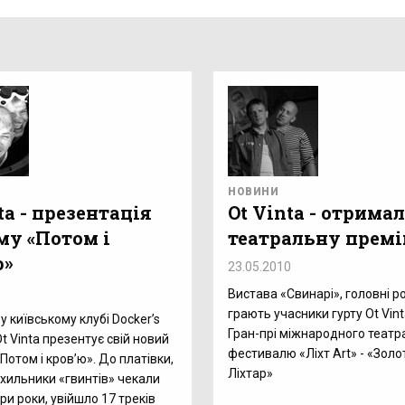
НОВИНИ
ta - презентація
Ot Vinta - отрима
му «Потом і
театральну прем
ю»
23.05.2010
1
Вистава «Свинарі», головні ро
грають учасники гурту Ot Vin
у київському клубі Docker’s
Гран-прі міжнародного театр
t Vinta презентує свій новий
фестивалю «Ліхт Art» - «Золо
Потом і кров’ю». До платівки,
Ліхтар»
ихильники «гвинтів» чекали
ри роки, увійшло 17 треків