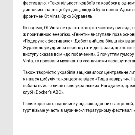
фестивалю. «Такої кількості ковбоїв та ковбоєк в одном
дивлячись на те що був дощ, людей було повно. Адже вон
фронтмен Ot Vinta Юрко Журавель.
Як відомо, Ot Vinta не грають кантрі в чистому вигляді,
ж позитивною енергією. «Гвинти» виступали поза основ
«Подарунок фестивалю». Дебют вийшов більш ніж вдалим
Журавель умудрився переплутати дві фрази, що встиг ви
виступу сказав всім «до побачення». З почуттям гумору
Vinta, та прозвали музикантів «сонячними парашутистам
Також творчістю украбілів зацікавилося центральне ли
я наївся цибулі» та концертне відео «Тиша навкруги». Н
побачать його лише після українських. Нагадаємо, пре
клубі «Docker’s ABC».
Після короткого відпочинку від закордонних гастролей, 
гурт візьме участь в музично-літературному фестивалі