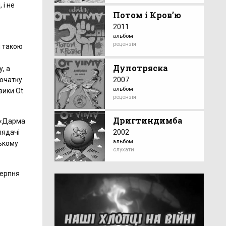
 і не
Потом і Кров’ю
2011
альбом
рецензія
й такою
Дупотряска
, а
2007
початку
альбом
зики Ot
рецензія
Дригтиндимба
і «Дарма
лядачі
2002
альбом
ському
слухати
серпня