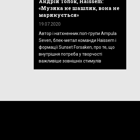
Андрій Толок, Haissem:
«Музика не шашлик, вона не
маринується»
19.07.2020
Автор і натхненник поп-групи Ampula
Seven, блек-метал команди Haissem і
формації Sunset Forsaken, про те, що
внутрішня потреба у творчості
важливіше зовнішніх стимулів