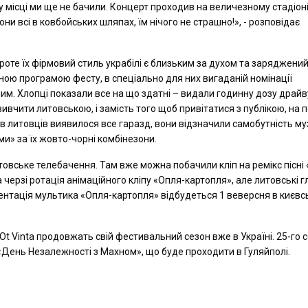
у місці ми ще не бачили. Концерт проходив на величезному стадіоні,
и всі в ковбойських шляпах, їм нічого не страшно!», - розповідає
 проте їх фірмовий стиль украбілі є близьким за духом та заряджени
ною програмою фесту, в спеціально для них вигаданій номінації
. Хлопці показали все на що здатні – видали годинну дозу драйву
вчити литовською, і замість того щоб привітатися з публікою, на 
 в литовців виявилося все гаразд, вони відзначили самобутність му
и» за їх жовто-чорні комбінезони.
товське телебачення. Там вже можна побачили кліп на ремікс пісн
а черзі ротація анімаційного кліпу «Опля-картопля», але литовські г
зентація мультика «Опля-картопля» відбудеться 1 веверсня в києв
Ot Vinta продовжать свій фестивальний сезон вже в Україні. 25-го 
 «День Незалежності з Махном», що буде проходити в Гуляйполі.