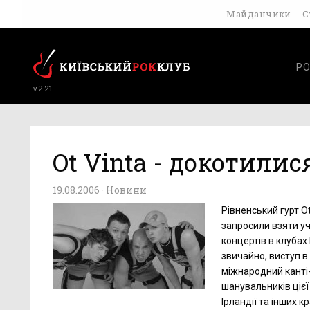
Майданчики
С
РО
v.2.21
Ot Vinta - докотили
19.08.2006 ·
Новини
Рівненський гурт O
запросили взяти уч
концертів в клубах
звичайно, виступ в 
міжнародний канті-ф
шанувальників цієї 
Ірландії та інших к