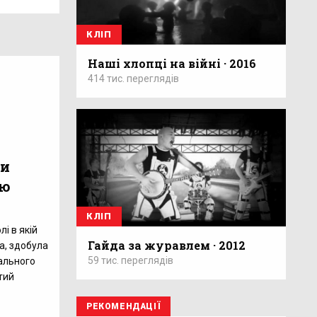
КЛІП
Наші хлопці на війні · 2016
414 тис. переглядів
ли
ію
КЛІП
лі в якій
Гайда за журавлем · 2012
ta, здобула
59 тис. переглядів
ального
тий
РЕКОМЕНДАЦІЇ