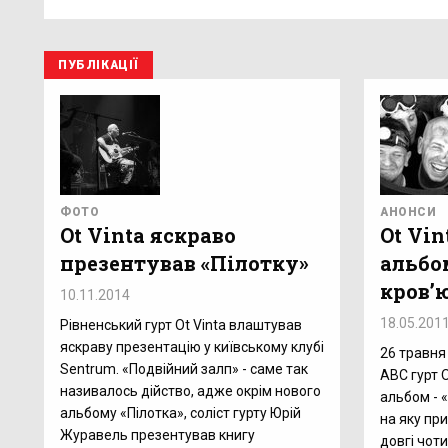
ПУБЛІКАЦІЇ
ФОТО
АНОНСИ
Ot Vinta яскраво
Ot Vin
презентував «Пілотку»
альбо
кров’
10.11.2014
18.05.201
Рівненський гурт Ot Vinta влаштував
яскраву презентацію у київському клубі
26 травня 
Sentrum. «Подвійний залп» - саме так
АВС гурт O
називалось дійство, адже окрім нового
альбом - «
альбому «Пілотка», соліст гурту Юрій
на яку пр
Журавель презентував книгу
довгі чоти