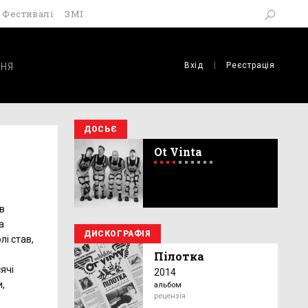
Фестивалі
ЗМІ
Вхід
Реєстрація
НЯ
ДОСЬЄ
Ot Vinta
ів
а
ДИСКОГРАФІЯ
лі став,
Пілотка
ячі
2014
и,
альбом
рецензія