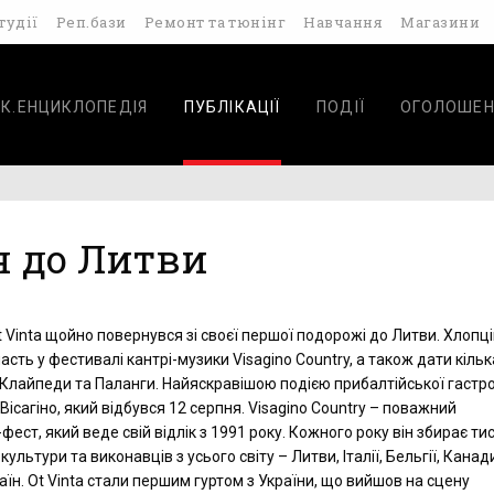
тудії
Реп.бази
Ремонт та тюнінг
Навчання
Магазини
К.ЕНЦИКЛОПЕДІЯ
ПУБЛІКАЦІЇ
ПОДІЇ
ОГОЛОШЕН
ся до Литви
t Vinta щойно повернувся зі своєї першої подорожі до Литви. Хлопц
асть у фестивалі кантрі-музики Visagino Country, а також дати кільк
 Клайпеди та Паланги. Найяскравішою подією прибалтійської гастро
Вісагіно, який відбувся 12 серпня. Visagino Country – поважний
ест, який веде свій відлік з 1991 року. Кожного року він збирає тис
культури та виконавців з усього світу – Литви, Італії, Бельгії, Канад
раїн. Ot Vinta стали першим гуртом з України, що вийшов на сцену