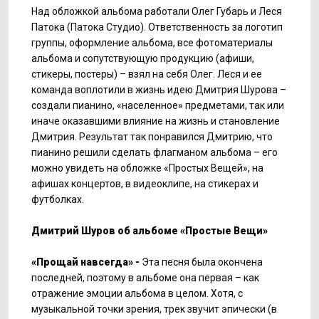
Над обложкой альбома работали Олег Губарь и Леся
Патока (Патока Студио). Ответственность за логотип
группы, оформление альбома, все фотоматериалы
альбома и сопутствующую продукцию (афиши,
стикеры, постеры) – взял на себя Олег. Леся и ее
команда воплотили в жизнь идею Дмитрия Шурова –
создали пианино, «населенное» предметами, так или
иначе оказавшими влияние на жизнь и становление
Дмитрия. Результат так понравился Дмитрию, что
пианино решили сделать флагманом альбома – его
можно увидеть на обложке «Простых Вещей», на
афишах концертов, в видеоклипе, на стикерах и
футболках.
Дмитрий Шуров об альбоме «Простые Вещи»
«Прощай навсегда» -
Эта песня была окончена
последней, поэтому в альбоме она первая – как
отражение эмоции альбома в целом. Хотя, с
музыкальной точки зрения, трек звучит эпически (в