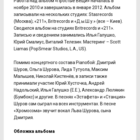
Работа над альбом «Простые Вещи» началась в
ноябре 2010 и завершилась в январе 2012. Альбом
записывали на нескольких студиях: Stasrecords
(Москва); «211», Britrecords и «Д.ы.Ш.у.» (все – Киев).
Сводился альбом на студиях Britrecords и «211».
Записью и сведением занимались Илья Галушко,
Юрий Смалиус, Виталий Телезин. Мастеринг – Scott
Liamas (PopSmear Studios, L.A., US).
Помимо концертного состава Pianoбой: Дмитрий
Шуров, Ольга Шурова, Лида Тутуола, Максим
Малышев, Николай Кистенёв, в записи также
принимали участие Юрий Хусточка, Андрей
Надольский, Илья Галушко (Е.Е.), Александр Люлякин
(Бумбокс) и другие. В песнях «Эстафета» и «Станция»
Шуров сам сыграл на всех инструментах. В песне
«Хромосома» звучит вокал Льва Шурова, сына
Дмитрия.
Обложка альбома