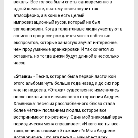
вокалы. Все голоса были спеты одновременно в
одной комнате, поэтому песня звучит так
атмосферно, а в конце есть целый
импровизационный кусок, который не был
запланирован. Когда талантливые люди участвуют в
записи, в процессе рождается много побочных
экспромтов, которые зачастую звучат интереснее,
чем продуманные аранжировки. И так хочется их
оставить, но тогда диски будут длиной в несколько
часов.
«Этажи»
- Песня, которая была первой ласточкой
этого альбома чуть больше года назад и до сих пор
мне не надоела. «Этажи» существенно изменились
после вокального и смыслового вторжения Андрея
Хлывнюка: песня из расслабленного блюза стала
более чётким посланием людям, которое все
воспринимают по-разному. Один мой знакомый врач
периодически меня спрашивает: «И кого же ты, всё-
таки, лечишь своими «Этажами»?» Мы с Андреем
договорились, что эта песня – манифест всех