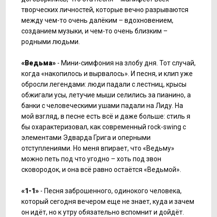
творческих личностей, которые вечно разрываются
между чем-то очень далёким – вдохновением,
созданием музыки, и чем-то очень близким –
родными людьми.
«Ведьма»
- Мини-симфония на злобу дня. Тот случай,
когда «накопилось и вырвалось». И песня, и клип уже
обросли легендами: люди падали с лестниц, крысы
обжигали усы, летучие мыши селились за пианино, а
банки с человеческими ушами падали на Лиду. На
мой взгляд, в песне есть всё и даже больше: стиль я
бы охарактеризовал, как современный rock-swing с
элементами Эдварда Грига и оперными
отступлениями. Но меня впирает, что «Ведьму»
можно петь под что угодно – хоть под звон
сковородок, и она всё равно остаётся «Ведьмой».
«1-1»
- Песня заброшенного, одинокого человека,
который сегодня вечером еще не знает, куда и зачем
он идёт, но к утру обязательно вспомнит и дойдёт.