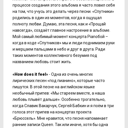
процессе создания этого альбома я часто ловил себя
на том, что учусь это делать через песни. «Спутники»
родились в один из моментов, когда я ощущал
полноту любви. Думаю, эта песня, как и «Прощай
навсегда», создаёт главное настроение в альбоме.
Мой самый любимый момент концерта Pianoбой –
когда в коде «Спутников» мы и люди поднимаем руки
и мерцаем пальцами в небо и друг в друга. Ради
таких моментов коллективного безумия под
названием любовь стоит жить.
«How does it feel»
- Одна из очень многих
лирических песен «под пианино», которые часто
пишутся. В этой песне на английском языке
необычный припев: «Мы стареем вместе, а наша
любовь плывёт дальше». Особенно трогательно,
когда Славик Вакарчук, Сергей Бабкин и я поём в три
голоса этот припев на концертах проекта
«Брюссель». Мне нравится, что песня напоминает
ранние записи Queen. Так или иначе, хотя бы одна