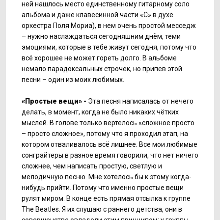
ней нашлось место единственному гитарному соло
альбома и даже клавесинной части «С» в духе
оркестра Поля Мориа), в нем очень простой месседж
– нужно наслаждаться сегодняшним днём, теми
эмоциями, которые в тебе живут сегодня, потому что
всё хорошее не может гореть долго. В альбоме
немало парадоксальных строчек, но припев этой
песни – один из моих любимых.
«Простые вещи» -
Эта песня написалась от нечего
делать, в момент, когда не было никаких чётких
мыслей. В голове только вертелось «сложное просто
– просто сложное», потому что я проходил этап, на
котором отваливалось всё лишнее. Все мои любимые
сонграйтеры в разное время говорили, что нет ничего
сложнее, чем написать простую, светлую и
мелодичную песню. Мне хотелось бы к этому когда-
нибудь прийти. Потому что именно простые вещи
рулят миром. В конце есть прямая отсылка к группе
The Beatles. Я их слушаю с раннего детства, они в