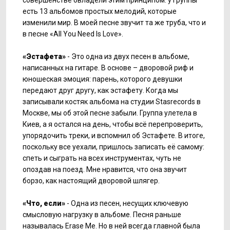
совершенстве овладели этим принципом: у группы
есть 13 альбомов простых мелодий, которые
изменили мир. В моей песне звучит та же труба, что и
в песне «All You Need Is Love».
«Эстафета»
- Это одна из двух песен в альбоме,
написанных на гитаре. В основе – дворовой риф и
юношеская эмоция: парень, которого девушки
передают друг другу, как эстафету. Когда мы
записывали костяк альбома на студии Stasrecords в
Москве, мы об этой песне забыли. Группа улетела в
Киев, а я остался на день, чтобы всё перепроверить,
упорядочить треки, и вспомнил об Эстафете. В итоге,
поскольку все уехали, пришлось записать её самому:
спеть и сыграть на всех инструментах, чуть не
опоздав на поезд. Мне нравится, что она звучит
борзо, как настоящий дворовой шлягер.
«Что, если»
- Одна из песен, несущих ключевую
смысловую нагрузку в альбоме. Песня раньше
называлась Erase Me. Но в ней всегда главной была