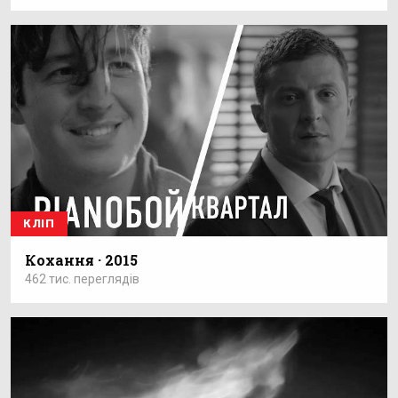
КЛІП
Кохання · 2015
462 тис. переглядів