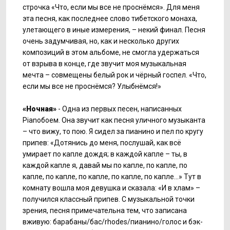
строчка «Что, если мы все не проснёмся». Для меня
эта песня, как последнее слово тибетского монаха,
улетающего в иные измерения, – некий финал. Песня
очень задумчивая, но, как и несколько других
композиций в этом альбоме, не смогла удержаться
от взрыва в конце, где звучит моя музыкальная
мечта – совмещены белый рок и чёрный госпел. «Что,
если мы все не проснёмся? Улыбнёмся!»
«Ночная»
- Одна из первых песен, написанных
Pianoбоем. Она звучит как песня уличного музыканта
– что вижу, то пою. Я сидел за пианино и пел по кругу
припев: «Дотянись до меня, послушай, как всё
умирает по капле дождя; в каждой капле – ты, в
каждой капле я, давай мы по капле, по капле, по
капле, по капле, по капле, по капле, по капле...» Тут в
комнату вошла моя девушка и сказала: «И в хлам» –
получился классный припев. С музыкальной точки
зрения, песня примечательна тем, что записана
вживую: барабаны/бас/rhodes/пианино/голос и бэк-