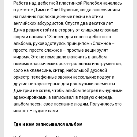
Работа над дебютной пластинкой Pianoбоя началась
в детстве Димы и Оли Шуровых, когда они сочиняли
на пианино провокационные песни на стихи
английских абсурдистов. Спустя два десятка лет
Дима решил отойти в сторону от слишком сложных
форм и написал 13 песен для своего дебютного
альбома, руководствуясь принципом «Сложное –
просто, просто сложное – простые вещи рулят
миром». Это не помешало включить в альбом,
помимо классических рок-н-ролльных инструментов,
соло на клавесине, ситар, небольшой духовой
оркестр, телефонные звонки нескольких подруг и
другие не характерные для рок-музыки элементы.
Дмитрий не хотел, чтобы альбом пестрел вычурными
аранжировками, а записывал, в первую очередь,
альбом песен, свое послание людям. Получилось это
или нет – судите сами.
Где и кем записывался альбом