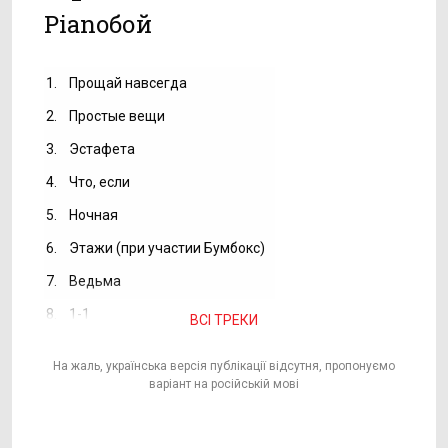
Pianoбой
1.
Прощай навсегда
2.
Простые вещи
3.
Эстафета
4.
Что, если
5.
Ночная
6.
Этажи (при участии Бумбокс)
7.
Ведьма
8.
1-1
ВСІ ТРЕКИ
На жаль, українська версія публікації відсутня, пропонуємо
варіант на російській мові