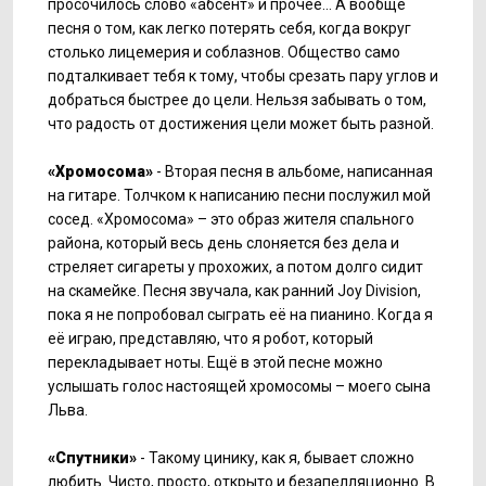
просочилось слово «абсент» и прочее... А вообще
песня о том, как легко потерять себя, когда вокруг
столько лицемерия и соблазнов. Общество само
подталкивает тебя к тому, чтобы срезать пару углов и
добраться быстрее до цели. Нельзя забывать о том,
что радость от достижения цели может быть разной.
«Хромосома»
- Вторая песня в альбоме, написанная
на гитаре. Толчком к написанию песни послужил мой
сосед. «Хромосома» – это образ жителя спального
района, который весь день слоняется без дела и
стреляет сигареты у прохожих, а потом долго сидит
на скамейке. Песня звучала, как ранний Joy Division,
пока я не попробовал сыграть её на пианино. Когда я
её играю, представляю, что я робот, который
перекладывает ноты. Ещё в этой песне можно
услышать голос настоящей хромосомы – моего сына
Льва.
«Спутники»
- Такому цинику, как я, бывает сложно
любить. Чисто, просто, открыто и безапелляционно. В