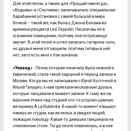
Для этой песни, а также для «Прощай навсегда»,
«Ведьмы» и «Спутники», записывалась специальная
барабанная установка с самой большой в мире
бочкой – такой же, как была у Джона Бонэма во
времена расцвета Led Zeppelin. Писали мы её в
огромном помещении, поэтому она потрясающе
звучит. В этой песне я хотел записать гитарное соло,
но друзья меня отговорили, поэтому гитары в ней
нет, зато есть много бэк-вокалов.
«Уикенд»
- Песня, которая поначалу была нежной и
лирической, стала такой задорной в период записи в
Москве. Когда мы её записывали с Юрой Хусточкой и
Ильёй Галушко, к нам приехали московские друзья,
которые танцевали в момент записи. К тому же на
верхнем этаже над студией кто-то устроил шумную
вечеринку À La Rublevka. В какой-то момент я вышел
наверх из студии, как из кельи, и увидел людей,
лежащих повсюду. Какая-то девушка танцевала на
стеклянном столе. Тогда песня поменялась, и в неё