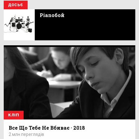
ДОСЬЄ
Pianoбой
КЛІП
Все Що Тебе Не Вбиває · 2018
2 млн переглядів