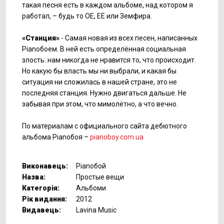
такая песня есть в каждом альбоме, над котором я
работал, – будь то ОЕ, ЕЕ или Земфира.
«Станция»
- Самая новая из всех песен, написанных
Pianoбоем. В ней есть определённая социальная
злость: нам никогда не нравится то, что происходит.
Но какую бы власть мы ни выбрали, и какая бы
ситуация ни сложилась в нашей стране, это не
последняя станция. Нужно двигаться дальше. Не
забывая при этом, что мимолётно, а что вечно.
По материалам с официального сайта дебютного
альбома Pianoбоя –
pianoboy.com.ua
Виконавець:
Pianoбой
Назва:
Простые вещи
Категорія:
Альбоми
Рік видання:
2012
Видавець:
Lavina Music